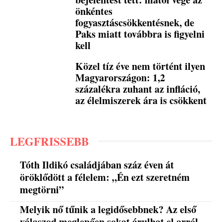
önkéntes
fogyasztáscsökkentésnek, de
Paks miatt továbbra is figyelni
kell
Közel tíz éve nem történt ilyen
Magyarországon: 1,2
százalékra zuhant az infláció,
az élelmiszerek ára is csökkent
LEGFRISSEBB
Tóth Ildikó családjában száz éven át
öröklődött a félelem: „Én ezt szeretném
megtörni”
Melyik nő tűnik a legidősebbnek? Az első
válaszod meglepően sokat árulhat el arról,