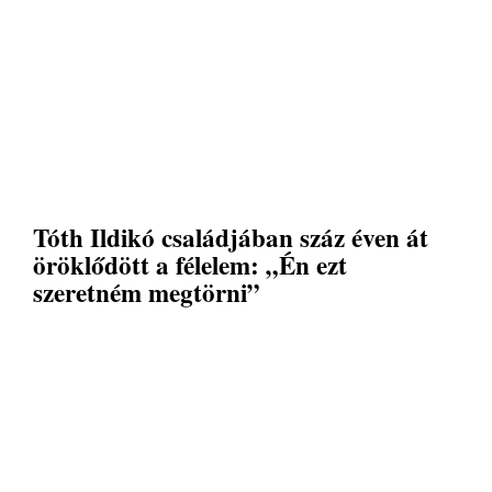
Tóth Ildikó családjában száz éven át
öröklődött a félelem: „Én ezt
szeretném megtörni”