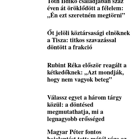
Tóth Ildikó családjában száz
éven át öröklődött a félelem:
„Én ezt szeretném megtörni”
Őt jelöli köztársasági elnöknek
a Tisza: titkos szavazással
döntött a frakció
Rubint Réka először reagált a
kétkedőknek: „Azt mondják,
hogy nem vagyok beteg”
Válassz egyet a három tárgy
közül: a döntésed
megmutathatja, mi a
legnagyobb erősséged
Magyar Péter fontos
bejelentést tett: mától vége az