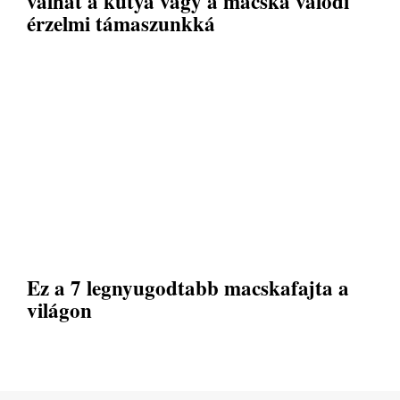
válhat a kutya vagy a macska valódi
érzelmi támaszunkká
Ez a 7 legnyugodtabb macskafajta a
világon