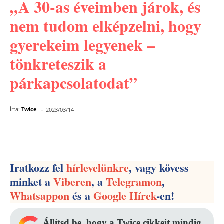
„A 30-as éveimben járok, és
nem tudom elképzelni, hogy
gyerekeim legyenek –
tönkreteszik a
párkapcsolatodat”
-
Írta:
Twice
2023/03/14
Facebook
Pinterest
WhatsApp
Iratkozz fel
hírlevelünkre
, vagy kövess
minket a
Viberen
, a
Telegramon
,
Whatsappon
és a
Google Hírek
-en!
Állítsd be, hogy a Twice cikkeit mindig