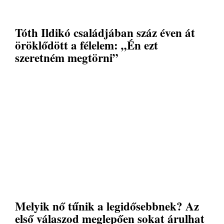
Tóth Ildikó családjában száz éven át
öröklődött a félelem: „Én ezt
szeretném megtörni”
Melyik nő tűnik a legidősebbnek? Az
első válaszod meglepően sokat árulhat