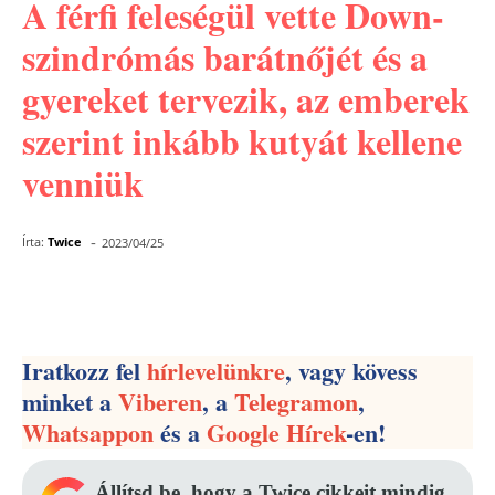
A férfi feleségül vette Down-
szindrómás barátnőjét és a
gyereket tervezik, az emberek
szerint inkább kutyát kellene
venniük
-
Írta:
Twice
2023/04/25
Facebook
Pinterest
WhatsApp
Iratkozz fel
hírlevelünkre
, vagy kövess
minket a
Viberen
, a
Telegramon
,
Whatsappon
és a
Google Hírek
-en!
Állítsd be, hogy a Twice cikkeit mindig