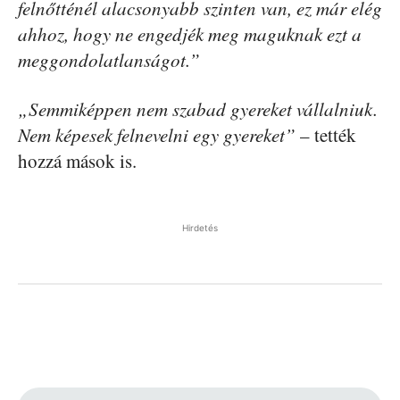
felnőtténél alacsonyabb szinten van, ez már elég
ahhoz, hogy ne engedjék meg maguknak ezt a
meggondolatlanságot.”
„Semmiképpen nem szabad gyereket vállalniuk.
Nem képesek felnevelni egy gyereket”
– tették
hozzá mások is.
Hirdetés
Facebook
Pinterest
WhatsApp