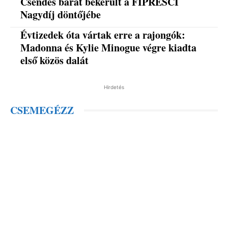
Csendes barát bekerült a FIPRESCI
Nagydíj döntőjébe
Évtizedek óta vártak erre a rajongók:
Madonna és Kylie Minogue végre kiadta
első közös dalát
Hirdetés
CSEMEGÉZZ