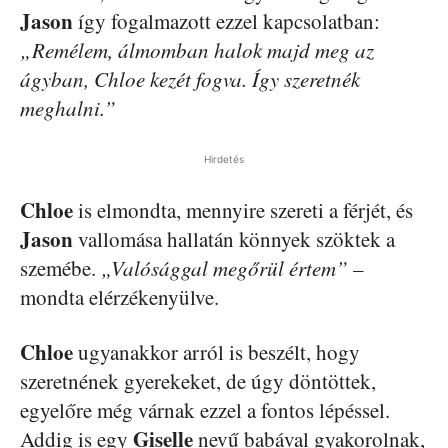
Jason
így fogalmazott ezzel kapcsolatban:
„Remélem, álmomban halok majd meg az
ágyban, Chloe kezét fogva. Így szeretnék
meghalni.”
Hirdetés
Chloe
is elmondta, mennyire szereti a férjét, és
Jason
vallomása hallatán könnyek szöktek a
szemébe.
„Valósággal megőrül értem”
–
mondta elérzékenyülve.
Chloe
ugyanakkor arról is beszélt, hogy
szeretnének gyerekeket, de úgy döntöttek,
egyelőre még várnak ezzel a fontos lépéssel.
Giselle
Addig is egy
nevű babával gyakorolnak,