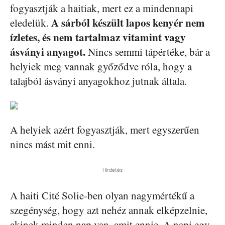
fogyasztják a haitiak, mert ez a mindennapi
A sárból készült lapos kenyér nem
eledelük.
ízletes, és nem tartalmaz vitamint vagy
ásványi anyagot.
Nincs semmi tápértéke, bár a
helyiek meg vannak győződve róla, hogy a
talajból ásványi anyagokhoz jutnak általa.
A helyiek azért fogyasztják, mert egyszerűen
nincs mást mit enni.
Hirdetés
A haiti Cité Solie-ben olyan nagymértékű a
szegénység, hogy azt nehéz annak elképzelnie,
akinek minden nap van, amit ennie. A napi egy