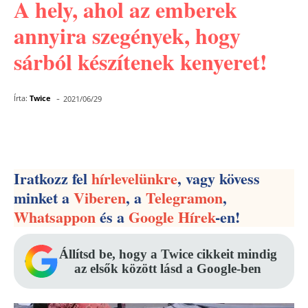
A hely, ahol az emberek
annyira szegények, hogy
sárból készítenek kenyeret!
-
Írta:
Twice
2021/06/29
Facebook
Pinterest
WhatsApp
Iratkozz fel
hírlevelünkre
, vagy kövess
minket a
Viberen
, a
Telegramon
,
Whatsappon
és a
Google Hírek
-en!
Állítsd be, hogy a Twice cikkeit mindig
az elsők között lásd a Google-ben