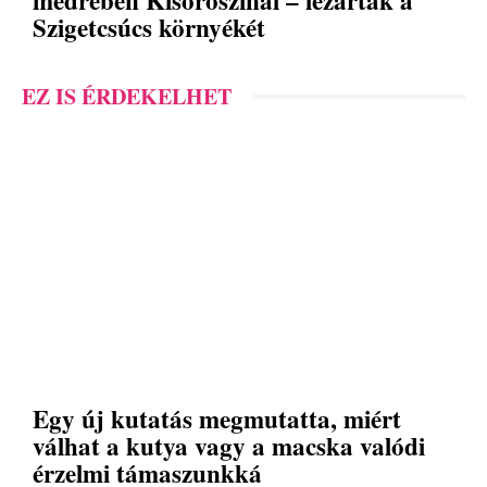
medrében Kisoroszinál – lezárták a
Szigetcsúcs környékét
EZ IS ÉRDEKELHET
Egy új kutatás megmutatta, miért
válhat a kutya vagy a macska valódi
érzelmi támaszunkká