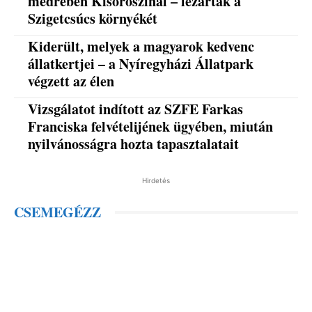
medrében Kisoroszinál – lezárták a
Szigetcsúcs környékét
Kiderült, melyek a magyarok kedvenc
állatkertjei – a Nyíregyházi Állatpark
végzett az élen
Vizsgálatot indított az SZFE Farkas
Franciska felvételijének ügyében, miután
nyilvánosságra hozta tapasztalatait
Hirdetés
CSEMEGÉZZ