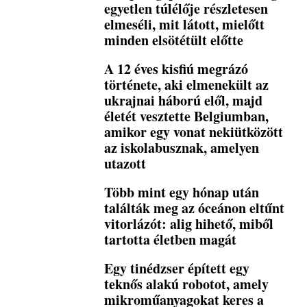
egyetlen túlélője részletesen
elmeséli, mit látott, mielőtt
minden elsötétült előtte
A 12 éves kisfiú megrázó
története, aki elmenekült az
ukrajnai háború elől, majd
életét vesztette Belgiumban,
amikor egy vonat nekiütközött
az iskolabusznak, amelyen
utazott
Több mint egy hónap után
találták meg az óceánon eltűnt
vitorlázót: alig hihető, miből
tartotta életben magát
Egy tinédzser épített egy
teknős alakú robotot, amely
mikroműanyagokat keres a