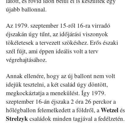
látott, és rövid időn belül el is készültek egy
újabb ballonnal.
Az 1979. szeptember 15-ről 16-ra virradó
éjszakán úgy tűnt, az időjárási viszonyok
tökéletesek a tervezett szökéshez. Erős északi
szél fújt, ami éppen ideális volt a terv
végrehajtásához.
Annak ellenére, hogy az új ballont nem volt
idejük tesztelni, a két család úgy döntött,
megkockáztatja a menekülést. Így 1979.
szeptember 16-án éjszaka 2 óra 26 perckor a
Wetzel
hőlégballon felemelkedett a földről, a
és
Strelzyk
családok minden tagjával a fedélzetén.