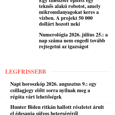
Egy tinédzser épített egy
teknős alakú robotot, amely
mikroműanyagokat keres a
vízben. A projekt 50 000
dollárt hozott neki
Numerológia 2026. július 25.: a
nap száma nem engedi tovább
rejtegetni az igazságot
LEGFRISSEBB
Napi horoszkóp 2026. augusztus 9.: egy
csillagjegy előtt sorra nyílnak meg a
régóta várt lehetőségek
Hunter Biden ritkán hallott részletet árult
el édesapja súlyos betegségéről