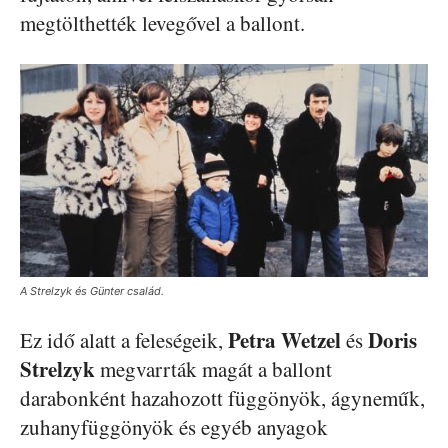
megtölthették levegővel a ballont.
A Strelzyk és Günter család.
Petra Wetzel
Doris
Ez idő alatt a feleségeik,
és
Strelzyk
megvarrták magát a ballont
darabonként hazahozott függönyök, ágyneműk,
zuhanyfüggönyök és egyéb anyagok