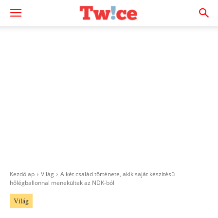
Kezdőlap
Világ
A két család története, akik saját készítésű
hőlégballonnal menekültek az NDK-ból
Világ