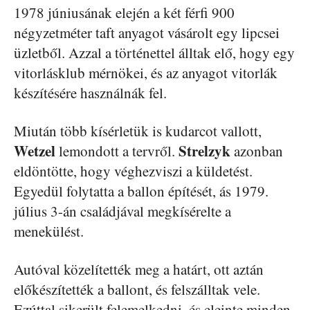
1978 júniusának elején a két férfi 900
négyzetméter taft anyagot vásárolt egy lipcsei
üzletből. Azzal a történettel álltak elő, hogy egy
vitorlásklub mérnökei, és az anyagot vitorlák
készítésére használnák fel.
Miután több kísérletük is kudarcot vallott,
Wetzel
Strelzyk
lemondott a tervről.
azonban
eldöntötte, hogy véghezviszi a küldetést.
Egyedül folytatta a ballon építését, ás 1979.
július 3-án családjával megkísérelte a
menekülést.
Autóval közelítették meg a határt, ott aztán
előkészítették a ballont, és felszálltak vele.
Ezúttal sikerült felemelkedni, és eleinte minden