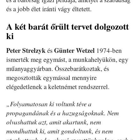
és a jobb élet iránti vágy éltetett.
A két barát őrült tervet dolgozott
ki
Peter Strelzyk
Günter Wetzel
és
1974-ben
ismerték meg egymást, a munkahelyükön, egy
műanyaggyárban. Összebarátkoztak, és
megosztották egymással mennyire
elégedetlenek a keletnémet rendszerrel.
„Folyamatosan ki voltunk téve a
propagandának és a hazugságoknak. Nem
olvashattuk azt, amit akartunk, nem
mondhattuk ki, amit gondoltunk, és nem
utazhattunk oda, ahová szerettünk volna, csak a