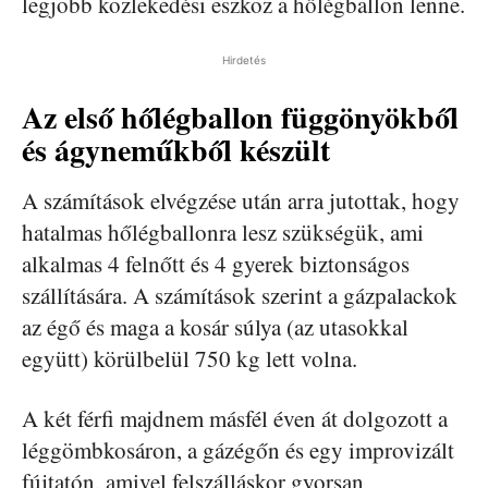
legjobb közlekedési eszköz a hőlégballon lenne.
Hirdetés
Az első hőlégballon függönyökből
és ágyneműkből készült
A számítások elvégzése után arra jutottak, hogy
hatalmas hőlégballonra lesz szükségük, ami
alkalmas 4 felnőtt és 4 gyerek biztonságos
szállítására. A számítások szerint a gázpalackok
az égő és maga a kosár súlya (az utasokkal
együtt) körülbelül 750 kg lett volna.
A két férfi majdnem másfél éven át dolgozott a
léggömbkosáron, a gázégőn és egy improvizált
fújtatón, amivel felszálláskor gyorsan