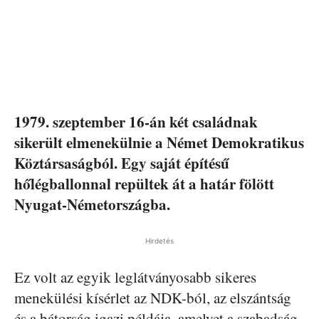
1979. szeptember 16-án két családnak
sikerült elmenekülnie a Német Demokratikus
Köztársaságból. Egy saját építésű
hőlégballonnal repültek át a határ fölött
Nyugat-Németországba.
Hirdetés
Ez volt az egyik leglátványosabb sikeres
menekülési kísérlet az NDK-ból, az elszántság
és a bátorság igazi példája, amelyet a szabadság