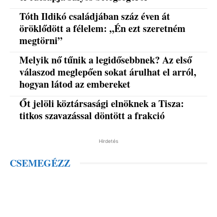
Tóth Ildikó családjában száz éven át
öröklődött a félelem: „Én ezt szeretném
megtörni”
Melyik nő tűnik a legidősebbnek? Az első
válaszod meglepően sokat árulhat el arról,
hogyan látod az embereket
Őt jelöli köztársasági elnöknek a Tisza:
titkos szavazással döntött a frakció
Hirdetés
CSEMEGÉZZ