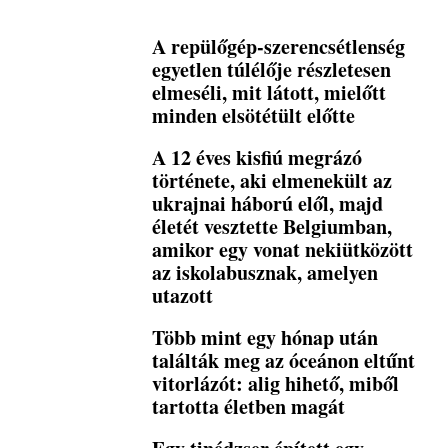
A repülőgép-szerencsétlenség
egyetlen túlélője részletesen
elmeséli, mit látott, mielőtt
minden elsötétült előtte
A 12 éves kisfiú megrázó
története, aki elmenekült az
ukrajnai háború elől, majd
életét vesztette Belgiumban,
amikor egy vonat nekiütközött
az iskolabusznak, amelyen
utazott
Több mint egy hónap után
találták meg az óceánon eltűnt
vitorlázót: alig hihető, miből
tartotta életben magát