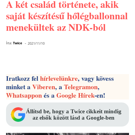
A két család története, akik
saját készítésű hőlégballonnal
menekültek az NDK-ból
-
Írta:
Twice
2021/11/10
Facebook
Pinterest
WhatsApp
Iratkozz fel
hírlevelünkre
, vagy kövess
minket a
Viberen
, a
Telegramon
,
Whatsappon
és a
Google Hírek
-en!
Állítsd be, hogy a Twice cikkeit mindig
az elsők között lásd a Google-ben