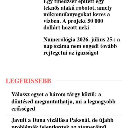
Egy tinédzser épített egy
teknős alakú robotot, amely
mikroműanyagokat keres a
vízben. A projekt 50 000
dollárt hozott neki
Numerológia 2026. július 25.: a
nap száma nem engedi tovább
rejtegetni az igazságot
LEGFRISSEBB
Válassz egyet a három tárgy közül: a
döntésed megmutathatja, mi a legnagyobb
erősséged
Javult a Duna vízállása Paksnál, de újabb
problémák jelentkeztek az atomerőmű