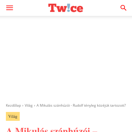
Kezdőlap
Világ
A Mikulás szánhúzói - Rudolf tényleg közéjük tartozott?
Világ
A Mikulás szánhúzói –