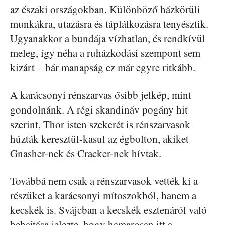
az északi országokban. Különböző házkörüli
munkákra, utazásra és táplálkozásra tenyésztik.
Ugyanakkor a bundája vízhatlan, és rendkívül
meleg, így néha a ruházkodási szempont sem
kizárt – bár manapság ez már egyre ritkább.
A karácsonyi rénszarvas ősibb jelkép, mint
gondolnánk. A régi skandináv pogány hit
szerint, Thor isten szekerét is rénszarvasok
húzták keresztül-kasul az égbolton, akiket
Gnasher-nek és Cracker-nek hívtak.
Továbbá nem csak a rénszarvasok vették ki a
részüket a karácsonyi mítoszokból, hanem a
kecskék is. Svájcban a kecskék esztenáról való
behajtása jelezte, hogy hamarosan itt a