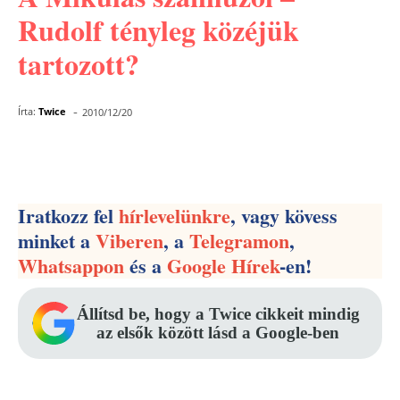
Rudolf tényleg közéjük
tartozott?
-
Írta:
Twice
2010/12/20
Facebook
Pinterest
WhatsApp
Iratkozz fel
hírlevelünkre
, vagy kövess
minket a
Viberen
, a
Telegramon
,
Whatsappon
és a
Google Hírek
-en!
Állítsd be, hogy a Twice cikkeit mindig
az elsők között lásd a Google-ben