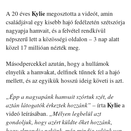
Kylie
A 20 éves
megosztotta a videót, amin
családjával egy kisebb hajó fedélzetén szétszórja
nagyapja hamvait, és a felvétel rendkívül
népszerű lett a közösségi oldalon – 3 nap alatt
közel 17 millióan nézték meg.
Másodpercekkel azután, hogy a hullámok
elnyelik a hamvakat, delfinek tűnnek fel a hajó
mellett, és az egyikük hosszú ideig követi is azt.
„Épp a nagyapánk hamvait szórtuk szét, de
Kylie
aztán látogatók érkeztek hozzánk”
– írta
a
videó leírásában.
„Mélyen legbelül azt
gondoljuk, hogy azért küldte őket hozzánk,
hogy elmondja nekünk, még mindig velünk van,