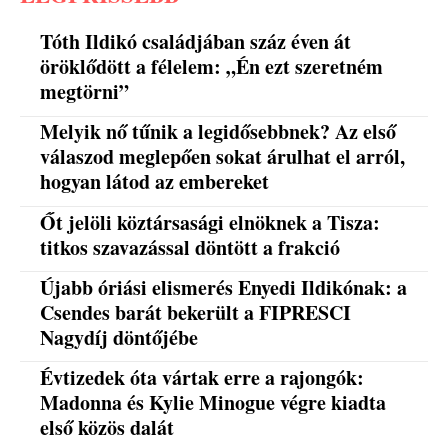
Tóth Ildikó családjában száz éven át
öröklődött a félelem: „Én ezt szeretném
megtörni”
Melyik nő tűnik a legidősebbnek? Az első
válaszod meglepően sokat árulhat el arról,
hogyan látod az embereket
Őt jelöli köztársasági elnöknek a Tisza:
titkos szavazással döntött a frakció
Újabb óriási elismerés Enyedi Ildikónak: a
Csendes barát bekerült a FIPRESCI
Nagydíj döntőjébe
Évtizedek óta vártak erre a rajongók:
Madonna és Kylie Minogue végre kiadta
első közös dalát