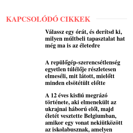
KAPCSOLÓDÓ CIKKEK
Válassz egy órát, és derítsd ki,
milyen múltbeli tapasztalat hat
még ma is az életedre
A repülőgép-szerencsétlenség
egyetlen túlélője részletesen
elmeséli, mit látott, mielőtt
minden elsötétült előtte
A 12 éves kisfiú megrázó
története, aki elmenekült az
ukrajnai háború elől, majd
életét vesztette Belgiumban,
amikor egy vonat nekiütközött
az iskolabusznak, amelyen