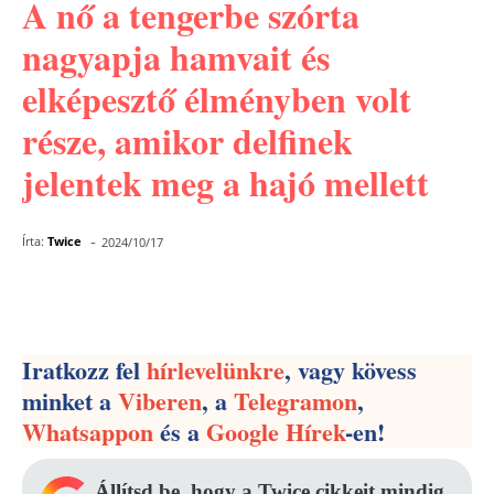
A nő a tengerbe szórta
nagyapja hamvait és
elképesztő élményben volt
része, amikor delfinek
jelentek meg a hajó mellett
-
Írta:
Twice
2024/10/17
Facebook
Pinterest
WhatsApp
Iratkozz fel
hírlevelünkre
, vagy kövess
minket a
Viberen
, a
Telegramon
,
Whatsappon
és a
Google Hírek
-en!
Állítsd be, hogy a Twice cikkeit mindig