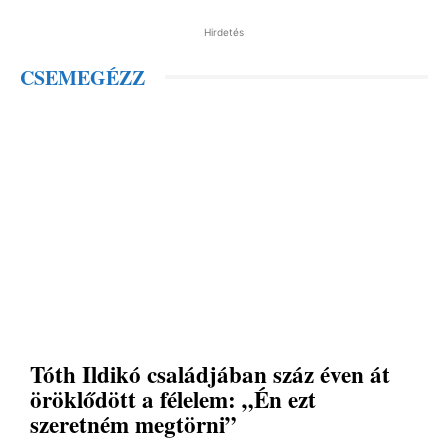
Hirdetés
CSEMEGÉZZ
Tóth Ildikó családjában száz éven át
öröklődött a félelem: „Én ezt
szeretném megtörni”