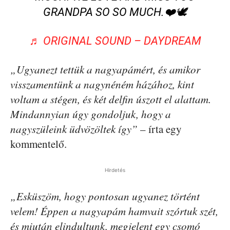
GRANDPA SO SO MUCH.❤️🕊️
♬ ORIGINAL SOUND – DAYDREAM
„Ugyanezt tettük a nagyapámért, és amikor
visszamentünk a nagynéném házához, kint
voltam a stégen, és két delfin úszott el alattam.
Mindannyian úgy gondoljuk, hogy a
nagyszüleink üdvözöltek így”
– írta egy
kommentelő.
Hirdetés
„Esküszöm, hogy pontosan ugyanez történt
velem! Éppen a nagyapám hamvait szórtuk szét,
és miután elindultunk, megjelent egy csomó