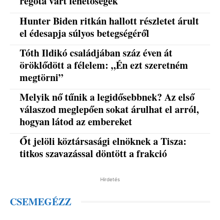
régóta várt lehetőségek
Hunter Biden ritkán hallott részletet árult
el édesapja súlyos betegségéről
Tóth Ildikó családjában száz éven át
öröklődött a félelem: „Én ezt szeretném
megtörni”
Melyik nő tűnik a legidősebbnek? Az első
válaszod meglepően sokat árulhat el arról,
hogyan látod az embereket
Őt jelöli köztársasági elnöknek a Tisza:
titkos szavazással döntött a frakció
Hirdetés
CSEMEGÉZZ