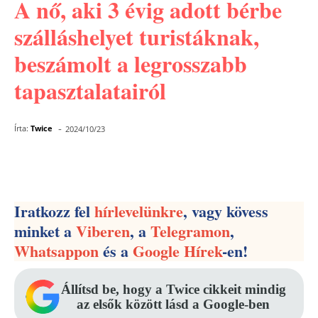
A nő, aki 3 évig adott bérbe
szálláshelyet turistáknak,
beszámolt a legrosszabb
tapasztalatairól
-
Írta:
Twice
2024/10/23
Facebook
Pinterest
WhatsApp
Iratkozz fel
hírlevelünkre
, vagy kövess
minket a
Viberen
, a
Telegramon
,
Whatsappon
és a
Google Hírek
-en!
Állítsd be, hogy a Twice cikkeit mindig
az elsők között lásd a Google-ben