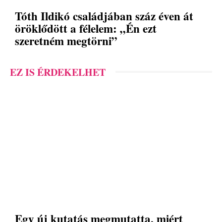
Tóth Ildikó családjában száz éven át
öröklődött a félelem: „Én ezt
szeretném megtörni”
EZ IS ÉRDEKELHET
Egy új kutatás megmutatta, miért