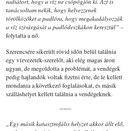
radiátort, hogy a víz ne csöpögjön ki. Azt is
tanácsoltam nekik, hogy helyezzenek
törölközőket a padlóra, hogy megakadályozzák
a víz szivárgását a padlódeszkákon keresztül”
–
folytatta a nő.
Szerencsére sikerült rövid időn belül találnia
egy vízvezeték-szerelőt, aki elég magas áron
ugyan, de megoldotta a problémát, a vendégek
pedig hajlandók voltak fizetni érte, de le kellett
mondania a következő foglalásokat, és másik
szálláshelyet kellett találnia a vendégeknek.
Hirdetés
„Egy másik katasztrofális helyzet akkor állt elő,