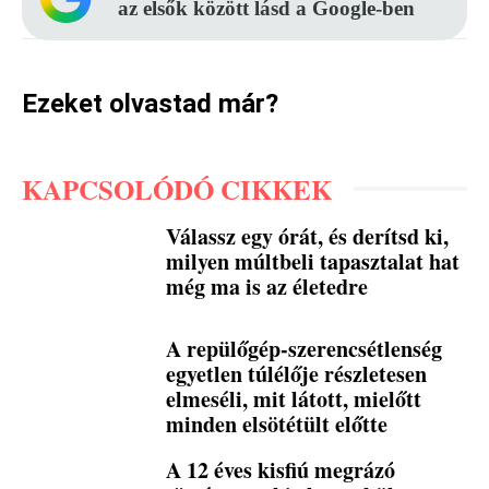
az elsők között lásd a Google-ben
Ezeket olvastad már?
KAPCSOLÓDÓ CIKKEK
Válassz egy órát, és derítsd ki,
milyen múltbeli tapasztalat hat
még ma is az életedre
A repülőgép-szerencsétlenség
egyetlen túlélője részletesen
elmeséli, mit látott, mielőtt
minden elsötétült előtte
A 12 éves kisfiú megrázó