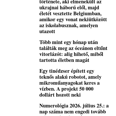
története, aki elmenekült az
ukrajnai háború elől, majd
életét vesztette Belgiumban,
amikor egy vonat nekiütközött
az iskolabusznak, amelyen
utazott
Több mint egy hónap után
találták meg az óceánon eltűnt
vitorlázót: alig hihető, miből
tartotta életben magát
Egy tinédzser épített egy
teknős alakú robotot, amely
mikroműanyagokat keres a
vízben. A projekt 50 000
dollárt hozott neki
Numerológia 2026. július 25.: a
nap száma nem engedi tovább