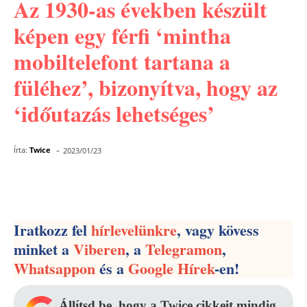
Az 1930-as években készült
képen egy férfi ‘mintha
mobiltelefont tartana a
füléhez’, bizonyítva, hogy az
‘időutazás lehetséges’
-
Írta:
Twice
2023/01/23
Facebook
Pinterest
WhatsApp
Iratkozz fel
hírlevelünkre
, vagy kövess
minket a
Viberen
, a
Telegramon
,
Whatsappon
és a
Google Hírek
-en!
Állítsd be, hogy a Twice cikkeit mindig