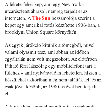
A fekete-fehér kép, ami egy New York-i
utcarészletet ábrázol, nemrég terjedt el az
The Sun
interneten. A
beszámolója szerint a
képet egy amerikai fotós készítette 1936-ban, a
brooklyni Union Square környékén.
Az egyik járókelő kitűnik a tömegből, mivel
valami olyasmit tesz, ami abban az időben
egyáltalán nem volt megszokott. Az előtérben
látható férfi látszólag egy mobiltelefont tart a
füléhez – ami nyilvánvalóan lehetetlen, hiszen a
készüléket akkoriban még nem találták fel, és az
csak jóval később, az 1980-as években terjedt
el.
A furcsa kép azonnal beindította az emberek