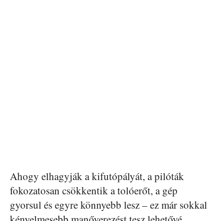
Ahogy elhagyják a kifutópályát, a pilóták
fokozatosan csökkentik a tolóerőt, a gép
gyorsul és egyre könnyebb lesz – ez már sokkal
kényelmesebb manőverezést tesz lehetővé.