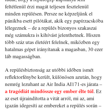
feltétlenül érzi magát teljesen fesztelenül
minden repülésen. Persze ne képzeljünk el
pánikba esett pilótákat, akik egy papírzacskóba
lélegeznek – de a repülés bizonyos szakaszai
még számukra is kihívást jelenthetnek. Hiszen
több száz utas életéért felelnek, miközben egy
hatalmas gépet irányítanak a magasban, 30 ezer
láb magasságban.
A repülésbiztonság az utóbbi időben ismét
reflektorfénybe került, különösen azután, hogy
nemrég lezuhant az Air India AI171-es járata –
a tragédiát mindössze egy ember élte túl
. Ez
az eset újraindította a vitát arról, mi az, ami
igazán idegesíti az embereket a repülés során –