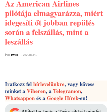
Az American Airlines
pilótája elmagyarázza, miért
idegesíti őt jobban repülés
során a felszállás, mint a
leszállás
-
Írta:
Twice
2025/06/16
Facebook
Pinterest
WhatsApp
Iratkozz fel
hírlevelünkre
, vagy kövess
minket a
Viberen
, a
Telegramon
,
Whatsappon
és a
Google Hírek
-en!
Állítsd be, hogy a Twice cikkeit mindig