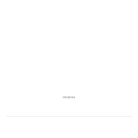
Hirdetés
Facebook
Pinterest
WhatsApp