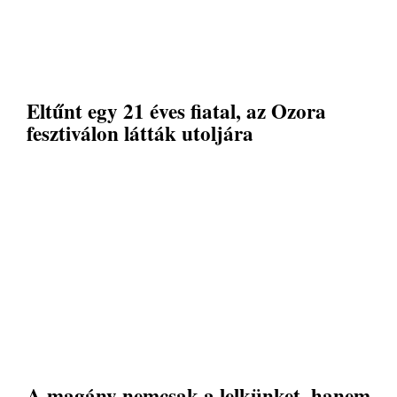
Eltűnt egy 21 éves fiatal, az Ozora
fesztiválon látták utoljára
A magány nemcsak a lelkünket, hanem