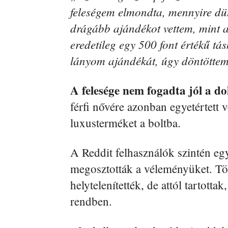
feleségem elmondta, mennyire d
drágább ajándékot vettem, mint
eredetileg egy 500 font értékű tá
lányom ajándékát, úgy döntötte
A felesége nem fogadta jól a dol
férfi nővére azonban egyetértett v
luxusterméket a boltba.
A Reddit felhasználók szintén egye
megosztották a véleményüket. Tö
helytelenítették, de attól tartott
rendben.