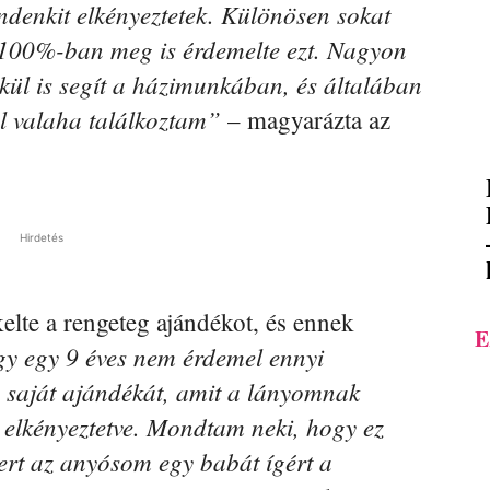
denkit elkényeztetek. Különösen sokat
i 100%-ban meg is érdemelte ezt. Nagyon
lkül is segít a házimunkában, és általában
el valaha találkoztam”
– magyarázta az
Hirdetés
elte a rengeteg ajándékot, és ennek
E
y egy 9 éves nem érdemel ennyi
 a saját ajándékát, amit a lányomnak
 elkényeztetve. Mondtam neki, hogy ez
ert az anyósom egy babát ígért a