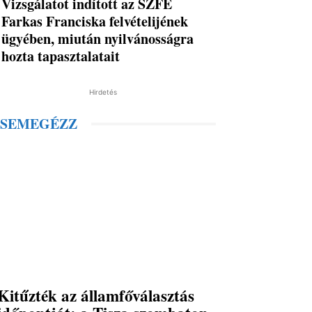
Vizsgálatot indított az SZFE
Farkas Franciska felvételijének
ügyében, miután nyilvánosságra
hozta tapasztalatait
Hirdetés
SEMEGÉZZ
Kitűzték az államfőválasztás