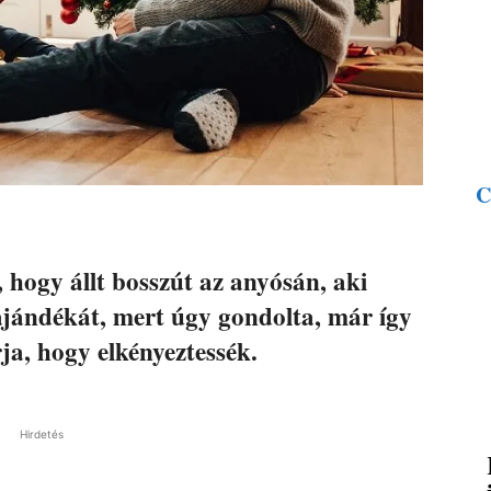
C
, hogy állt bosszút az anyósán, aki
 ajándékát, mert úgy gondolta, már így
rja, hogy elkényeztessék.
Hirdetés