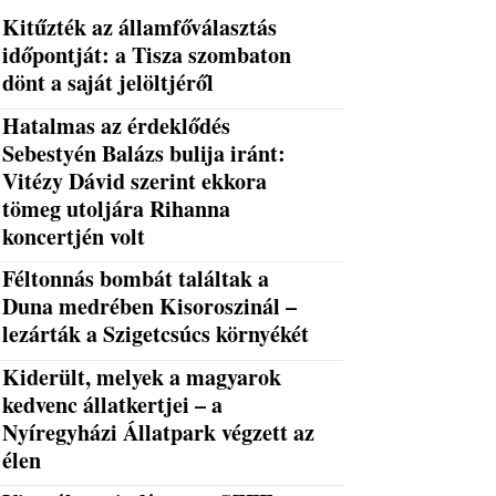
Kitűzték az államfőválasztás
időpontját: a Tisza szombaton
dönt a saját jelöltjéről
Hatalmas az érdeklődés
Sebestyén Balázs bulija iránt:
Vitézy Dávid szerint ekkora
tömeg utoljára Rihanna
koncertjén volt
Féltonnás bombát találtak a
Duna medrében Kisoroszinál –
lezárták a Szigetcsúcs környékét
Kiderült, melyek a magyarok
kedvenc állatkertjei – a
Nyíregyházi Állatpark végzett az
élen