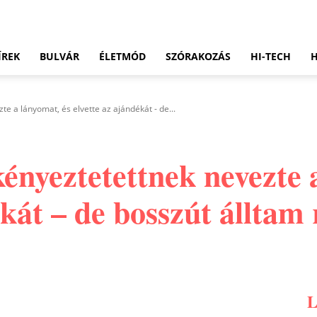
ÍREK
BULVÁR
ÉLETMÓD
SZÓRAKOZÁS
HI-TECH
e a lányomat, és elvette az ajándékát - de...
ényeztetettnek nevezte 
ékát – de bosszút álltam 
Pinterest
WhatsApp
Email