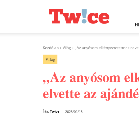
Twice.hu
H
Kezdőlap
Világ
„Az anyósom elkényeztetettnek nevezt
Világ
„Az anyósom elk
elvette az ajánd
-
Írta:
Twice
2023/01/13
Facebook
Megosztás