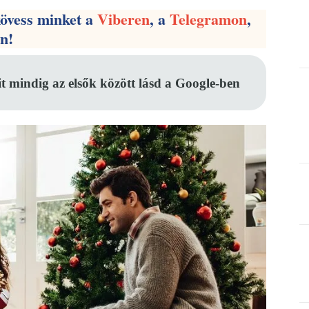
kövess minket a
Viberen
, a
Telegramon
,
en!
it mindig az elsők között lásd a Google-ben