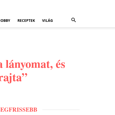
HOBBY
RECEPTEK
VILÁG
a lányomat, és
rajta”
LEGFRISSEBB