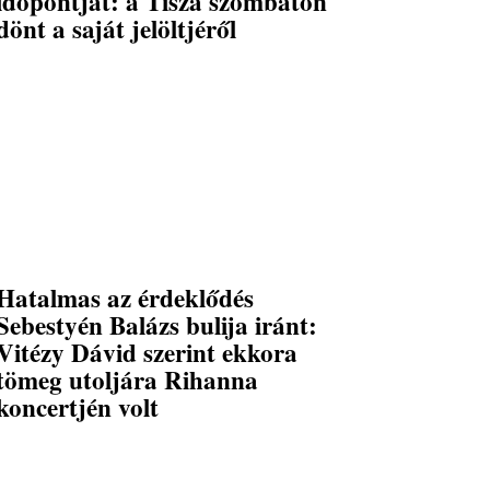
időpontját: a Tisza szombaton
dönt a saját jelöltjéről
Hatalmas az érdeklődés
Sebestyén Balázs bulija iránt:
Vitézy Dávid szerint ekkora
tömeg utoljára Rihanna
koncertjén volt