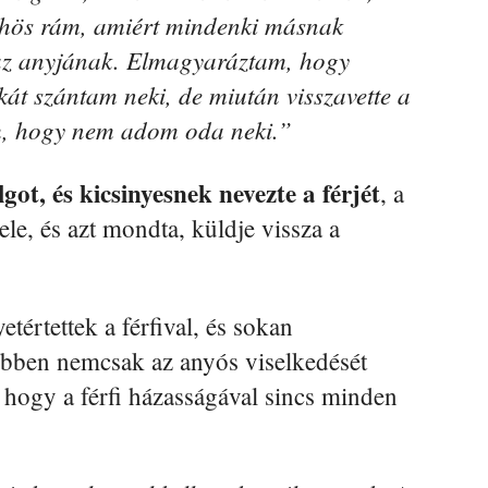
ühös rám, amiért mindenki másnak
 az anyjának. Elmagyaráztam, hogy
skát szántam neki, de miután visszavette a
m, hogy nem adom oda neki.”
got, és kicsinyesnek nevezte a férjét
, a
ele, és azt mondta, küldje vissza a
tértettek a férfival, és sokan
bben nemcsak az anyós viselkedését
ak, hogy a férfi házasságával sincs minden