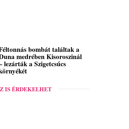
Féltonnás bombát találtak a
Duna medrében Kisoroszinál
– lezárták a Szigetcsúcs
környékét
Z IS ÉRDEKELHET