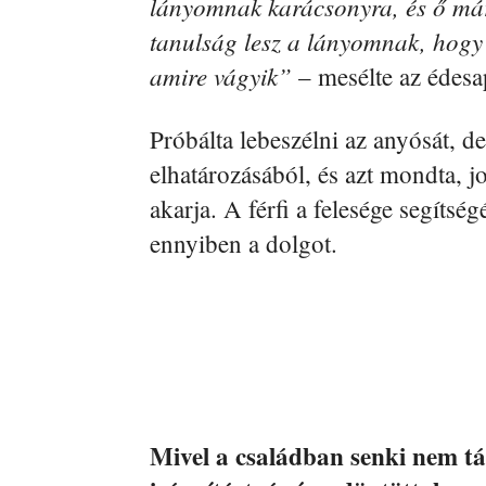
lányomnak karácsonyra, és ő már
tanulság lesz a lányomnak, hogy
amire vágyik”
– mesélte az édesa
Próbálta lebeszélni az anyósát, d
elhatározásából, és azt mondta, j
akarja. A férfi a felesége segítsé
ennyiben a dolgot.
Mivel a családban senki nem tá