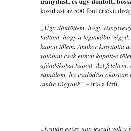
irányítást, és úgy döntött, boss
közül azt az 500 font értékű dizáj
„Úgy döntöttem, hogy visszavesze
tudtam, hogy a leginkább vágyik r
kapott tőlem. Amikor kinyitotta a
valóban csak ennyit kapott-e tő
ajándékokat kapott. Azt feleltem,
sajnálom, ha csalódást okoztam 
amire vágyunk” –
írta a férfi.
„Ezután egész nap feszült volt a