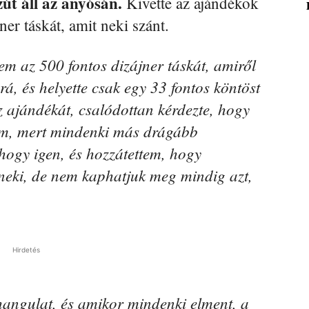
zút áll az anyósán.
Kivette az ajándékok
ner táskát, amit neki szánt.
m az 500 fontos dizájner táskát, amiről
á, és helyette csak egy 33 fontos köntöst
z ajándékát, csalódottan kérdezte, hogy
lem, mert mindenki más drágább
 hogy igen, és hozzátettem, hogy
neki, de nem kaphatjuk meg mindig azt,
Hirdetés
 hangulat, és amikor mindenki elment, a