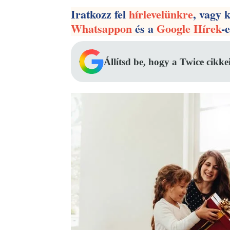
Iratkozz fel
hírlevelünkre
, vagy 
Whatsappon
és a
Google Hírek
-
Állítsd be, hogy a Twice cikke