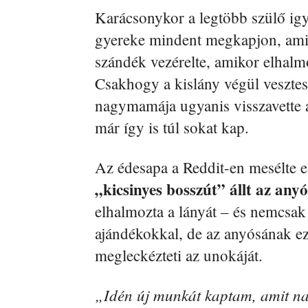
Karácsonykor a legtöbb szülő ig
gyereke mindent megkapjon, amire
szándék vezérelte, amikor elhalm
Csakhogy a kislány végül vesztes
nagymamája ugyanis visszavette 
már így is túl sokat kap.
Az édesapa a Reddit-en mesélte el 
„kicsinyes bosszút” állt az any
elhalmozta a lányát – és nemcsak 
ajándékokkal, de az anyósának ez 
megleckézteti az unokáját.
„Idén új munkát kaptam, amit na