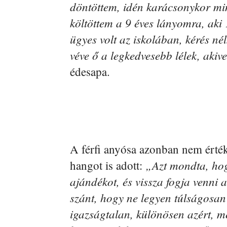
döntöttem, idén karácsonykor min
költöttem a 9 éves lányomra, ak
ügyes volt az iskolában, kérés né
véve ő a legkedvesebb lélek, akiv
édesapa.
A férfi anyósa azonban nem érték
„Azt mondta, hog
hangot is adott:
ajándékot, és vissza fogja venni
szánt, hogy ne legyen túlságosan
igazságtalan, különösen azért, m