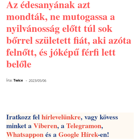
Az édesanyának azt
mondták, ne mutogassa a
nyilvánosság előtt túl sok
bőrrel született fiát, aki azóta
felnőtt, és jóképű férfi lett
belőle
-
Írta:
Twice
2023/05/06
Facebook
Pinterest
WhatsApp
Iratkozz fel
hírlevelünkre
, vagy kövess
minket a
Viberen
, a
Telegramon
,
Whatsappon
és a
Google Hírek
-en!