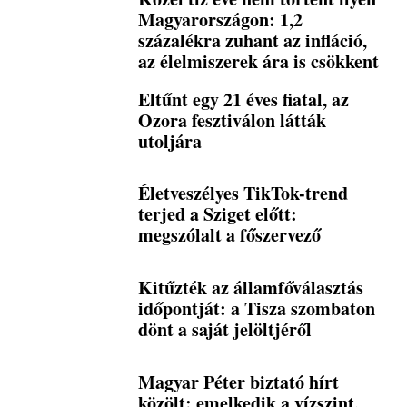
Magyarországon: 1,2
százalékra zuhant az infláció,
az élelmiszerek ára is csökkent
Eltűnt egy 21 éves fiatal, az
Ozora fesztiválon látták
utoljára
Életveszélyes TikTok-trend
terjed a Sziget előtt:
megszólalt a főszervező
Kitűzték az államfőválasztás
időpontját: a Tisza szombaton
dönt a saját jelöltjéről
Magyar Péter biztató hírt
közölt: emelkedik a vízszint,