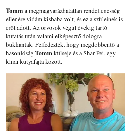
Tomm
a megmagyarázhatatlan rendellenesség
ellenére vidám kisbaba volt, és ez a szüleinek is
erőt adott. Az orvosok végül évekig tartó
kutatás után valami elképesztő dologra
bukkantak. Felfedezték, hogy megdöbbentő a
Tomm
hasonlóság
külseje és a Shar Pei, egy
kínai kutyafajta között.