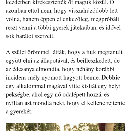
kezdetben kirekesztették őt maguk közül. Ő
azonban ettől nem, hogy visszahúzódóbb lett
volna, hanem éppen ellenkezőleg, megpróbált
részt venni a többi gyerek játékaiban, és idővel
sok barátot szerzett.
A szülei örömmel látták, hogy a fiuk megtanult
együtt élni az állapotával, és beilleszkedett, de
az édesanya elmondta, hogy néhány korábbi
Debbie
incidens mély nyomott hagyott benne.
egy alkalommal magával vitte kisfiát egy helyi
pékségbe, ahol egy nő odalépett hozzá, és
nyíltan azt mondta neki, hogy el kellene rejtenie
a gyerekét.