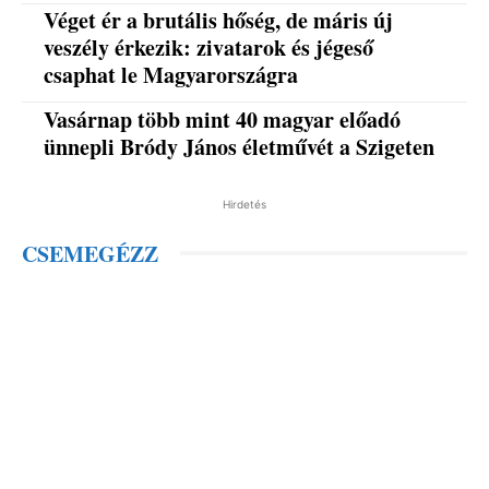
Véget ér a brutális hőség, de máris új
veszély érkezik: zivatarok és jégeső
csaphat le Magyarországra
Vasárnap több mint 40 magyar előadó
ünnepli Bródy János életművét a Szigeten
Hirdetés
CSEMEGÉZZ