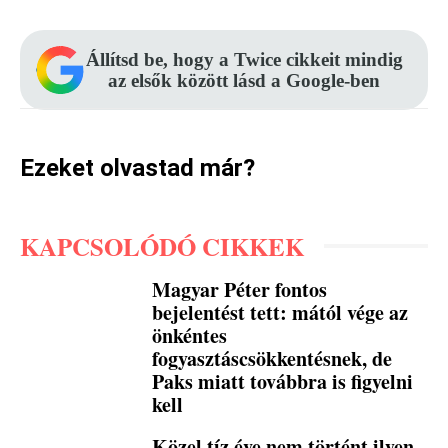
Állítsd be, hogy a Twice cikkeit mindig
az elsők között lásd a Google-ben
Ezeket olvastad már?
KAPCSOLÓDÓ CIKKEK
Magyar Péter fontos
bejelentést tett: mától vége az
önkéntes
fogyasztáscsökkentésnek, de
Paks miatt továbbra is figyelni
kell
Közel tíz éve nem történt ilyen