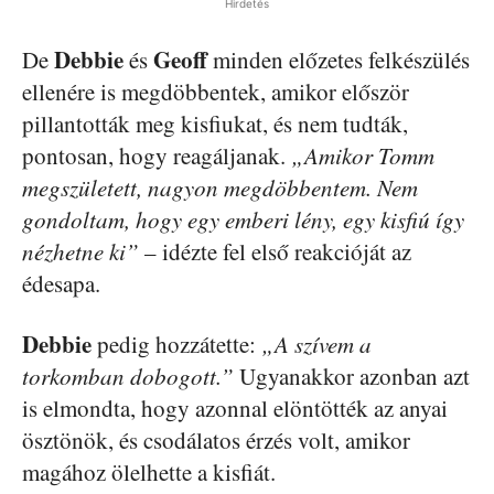
Hirdetés
Debbie
Geoff
De
és
minden előzetes felkészülés
ellenére is megdöbbentek, amikor először
pillantották meg kisfiukat, és nem tudták,
pontosan, hogy reagáljanak.
„Amikor Tomm
megszületett, nagyon megdöbbentem. Nem
gondoltam, hogy egy emberi lény, egy kisfiú így
nézhetne ki”
– idézte fel első reakcióját az
édesapa.
Debbie
pedig hozzátette:
„A szívem a
torkomban dobogott.”
Ugyanakkor azonban azt
is elmondta, hogy azonnal elöntötték az anyai
ösztönök, és csodálatos érzés volt, amikor
magához ölelhette a kisfiát.