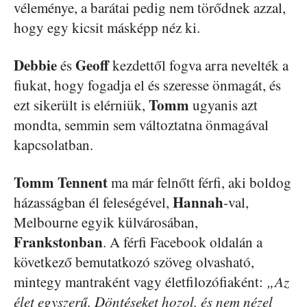
véleménye, a barátai pedig nem törődnek azzal,
hogy egy kicsit másképp néz ki.
Debbie
Geoff
és
kezdettől fogva arra nevelték a
fiukat, hogy fogadja el és szeresse önmagát, és
Tomm
ezt sikerült is elérniük,
ugyanis azt
mondta, semmin sem változtatna önmagával
kapcsolatban.
Tomm Tennent
ma már felnőtt férfi, aki boldog
Hannah
házasságban él feleségével,
-val,
Melbourne egyik külvárosában,
Frankstonban
. A férfi Facebook oldalán a
következő bemutatkozó szöveg olvasható,
mintegy mantraként vagy életfilozófiaként:
„Az
élet egyszerű. Döntéseket hozol, és nem nézel