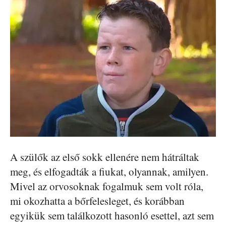
A szülők az első sokk ellenére nem hátráltak
meg, és elfogadták a fiukat, olyannak, amilyen.
Mivel az orvosoknak fogalmuk sem volt róla,
mi okozhatta a bőrfelesleget, és korábban
egyikük sem találkozott hasonló esettel, azt sem