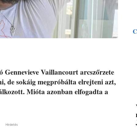
C
 Gennevieve Vaillancourt arcszőrzete
i, de sokáig megpróbálta elrejteni azt,
lkozott. Mióta azonban elfogadta a
Hirdetés