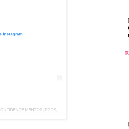
e Instagram
E
O POSTARE DISTRIBUITĂ DE VISIBILITY & CONFIDENCE MENTOR| PCOS, HIRSUTISM & ENTREPRENEURS (@BEARDEDLADYG)