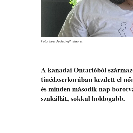
Fotó: beardedladyg/Instagram
A kanadai Ontarióból származó
tinédzserkorában kezdett el nőn
és minden második nap borotvá
szakállát, sokkal boldogabb.