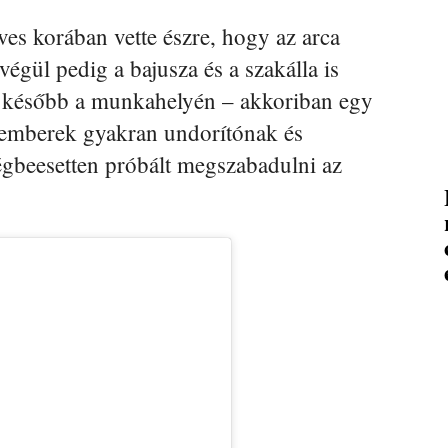
es korában vette észre, hogy az arca
végül pedig a bajusza és a szakálla is
és később a munkahelyén – akkoriban egy
 emberek gyakran undorítónak és
égbeesetten próbált megszabadulni az