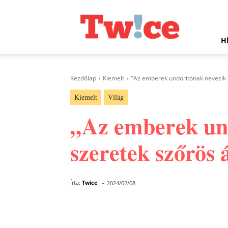
Twice.hu
H
Kezdőlap
Kiemelt
"Az emberek undorítónak nevezik a
Kiemelt
Világ
„Az emberek und
szeretek szőrös á
-
Írta:
Twice
2024/02/08
Facebook
Megosztás