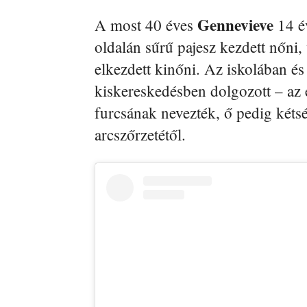
Gennevieve
A most 40 éves
14 év
oldalán sűrű pajesz kezdett nőni, 
elkezdett kinőni. Az iskolában 
kiskereskedésben dolgozott – az
furcsának nevezték, ő pedig kéts
arcszőrzetétől.