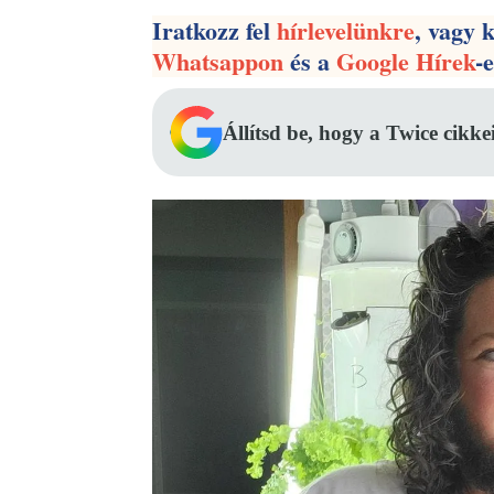
Iratkozz fel
hírlevelünkre
, vagy 
Whatsappon
és a
Google Hírek
-
Állítsd be, hogy a Twice cikke