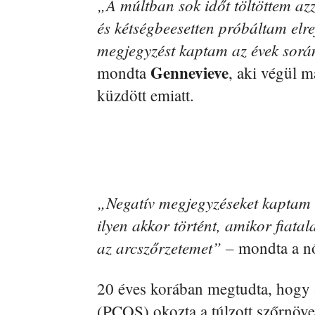
„A múltban sok időt töltöttem azz
és kétségbeesetten próbáltam elr
megjegyzést kaptam az évek sorá
Gennevieve
mondta
, aki végül m
küzdött emiatt.
„Negatív megjegyzéseket kaptam r
ilyen akkor történt, amikor fiata
az arcszőrzetemet” –
mondta a n
20 éves korában megtudta, hogy a
(PCOS) okozta a túlzott szőrnöve