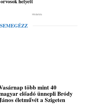
orvosok helyett
Hirdetés
SEMEGÉZZ
Vasárnap több mint 40
magyar előadó ünnepli Bródy
János életművét a Szigeten