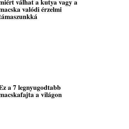
miért válhat a kutya vagy a
macska valódi érzelmi
támaszunkká
Ez a 7 legnyugodtabb
macskafajta a világon