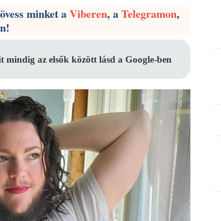
kövess minket a
Viberen
, a
Telegramon
,
en!
it mindig az elsők között lásd a Google-ben