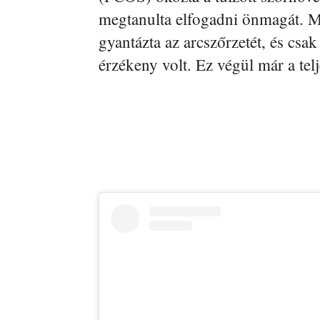
megtanulta elfogadni önmagát. M
gyantázta az arcszőrzetét, és csa
érzékeny volt. Ez végül már a telj