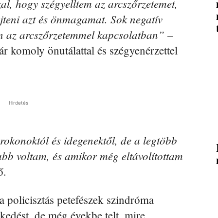
al, hogy szégyelltem az arcszőrzetemet,
ejteni azt és önmagamat. Sok negatív
n az arcszőrzetemmel kapcsolatban”
–
ár komoly önutálattal és szégyenérzettel
Hirdetés
okonoktól és idegenektől, de a legtöbb
labb voltam, és amikor még eltávolítottam
ő.
 policisztás petefészek szindróma
kedést, de még évekbe telt, mire