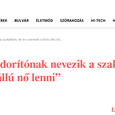
ÍREK
BULVÁR
ÉLETMÓD
SZÓRAKOZÁS
HI-TECH
 szakállam, de én szeretek szőrös állú nő...
orítónak nevezik a sza
llú nő lenni”
Pinterest
WhatsApp
Email