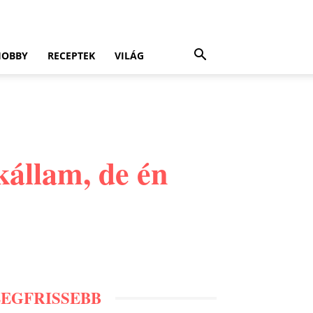
HOBBY
RECEPTEK
VILÁG
kállam, de én
LEGFRISSEBB