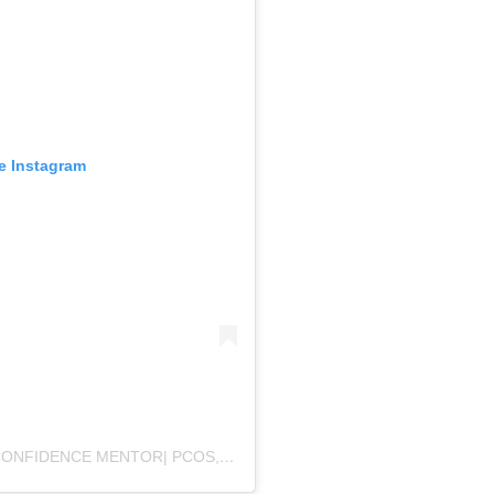
e Instagram
O POSTARE DISTRIBUITĂ DE VISIBILITY & CONFIDENCE MENTOR| PCOS, HIRSUTISM & ENTREPRENEURS (@BEARDEDLADYG)