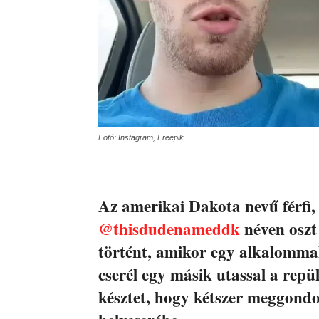
Fotó: Instagram, Freepik
Az amerikai Dakota nevű férfi,
@thisdudenameddk
néven oszt
történt, amikor egy alkalomma
cserél egy másik utassal a repü
késztet, hogy kétszer meggondo