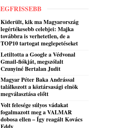
LEGFRISSEBB
Kiderült, kik ma Magyarország
legértékesebb celebjei: Majka
továbbra is verhetetlen, de a
TOP10 tartogat meglepetéseket
Letiltotta a Google a Védvonal
Gmail-fiókját, megszólalt
Czunyiné Bertalan Judit
Magyar Péter Baka Andrással
találkozott a köztársasági elnök
megválasztása előtt
Volt felesége súlyos vádakat
fogalmazott meg a VALMAR
dobosa ellen – Így reagált Kovács
Eddy