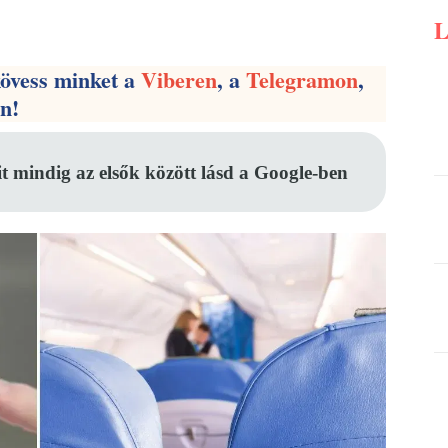
Pinterest
WhatsApp
Email
kövess minket a
Viberen
, a
Telegramon
,
en!
it mindig az elsők között lásd a Google-ben