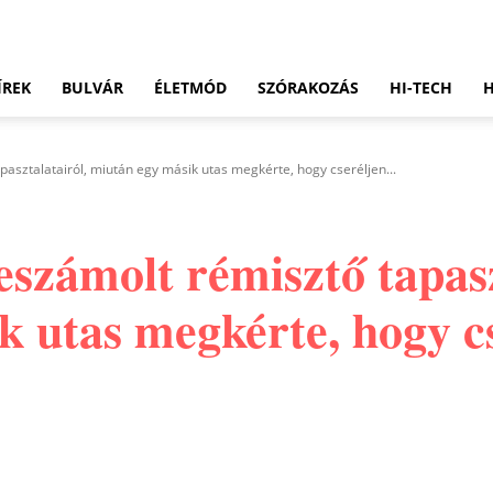
ÍREK
BULVÁR
ÉLETMÓD
SZÓRAKOZÁS
HI-TECH
pasztalatairól, miután egy másik utas megkérte, hogy cseréljen...
eszámolt rémisztő tapasz
 utas megkérte, hogy cs