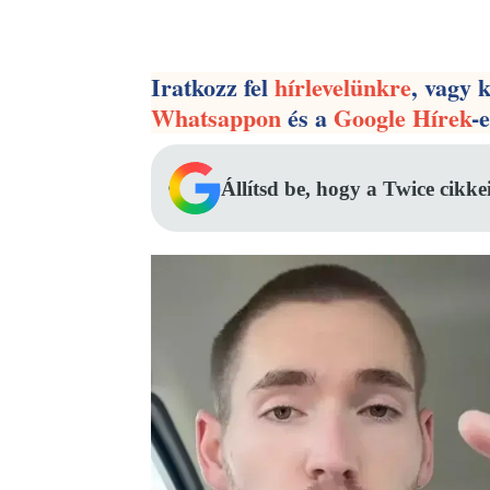
Facebook
Megosztás
Iratkozz fel
hírlevelünkre
, vagy 
Whatsappon
és a
Google Hírek
-
Állítsd be, hogy a Twice cikke