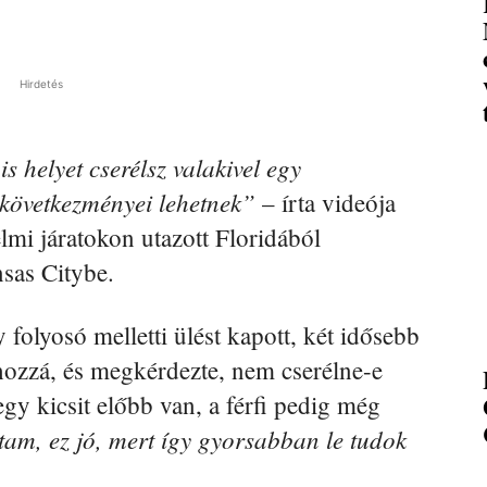
Hirdetés
 helyet cserélsz valakivel egy
következményei lehetnek”
– írta videója
elmi járatokon utazott Floridából
sas Citybe.
 folyosó melletti ülést kapott, két idősebb
 hozzá, és megkérdezte, nem cserélne-e
egy kicsit előbb van, a férfi pedig még
am, ez jó, mert így gyorsabban le tudok