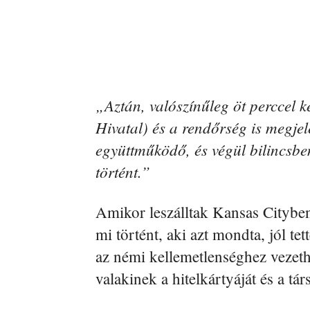
„Aztán, valószínűleg öt perccel 
Hivatal) és a rendőrség is megjele
együttműködő, és végül bilincsben
történt.”
Amikor leszálltak Kansas Cityb
mi történt, aki azt mondta, jól te
az némi kellemetlenséghez vezeth
valakinek a hitelkártyáját és a tá