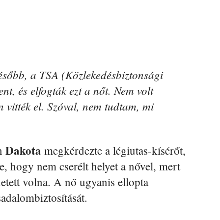
később, a TSA (Közlekedésbiztonsági
nt, és elfogták ezt a nőt. Nem volt
 vitték el. Szóval, nem tudtam, mi
Dakota
en
megkérdezte a légiutas-kísérőt,
tte, hogy nem cserélt helyet a nővel, mert
etett volna. A nő ugyanis ellopta
rsadalombiztosítását.