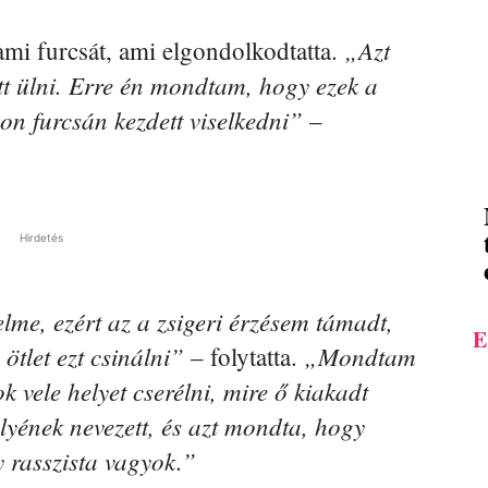
„Azt
mi furcsát, ami elgondolkodtatta.
tt ülni. Erre én mondtam, hogy ezek a
on furcsán kezdett viselkedni”
–
Hirdetés
me, ezért az a zsigeri érzésem támadt,
E
ötlet ezt csinálni”
„Mondtam
– folytatta.
 vele helyet cserélni, mire ő kiakadt
lyének nevezett, és azt mondta, hogy
y rasszista vagyok.”