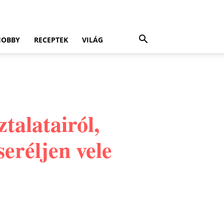
HOBBY
RECEPTEK
VILÁG
talatairól,
eréljen vele