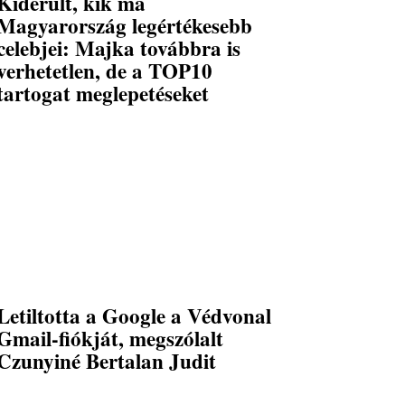
Kiderült, kik ma
Magyarország legértékesebb
celebjei: Majka továbbra is
verhetetlen, de a TOP10
tartogat meglepetéseket
Letiltotta a Google a Védvonal
Gmail-fiókját, megszólalt
Czunyiné Bertalan Judit