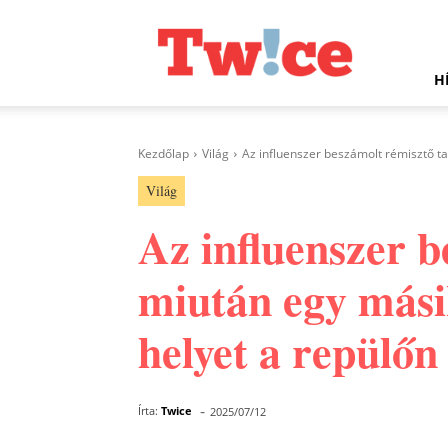
Twice.hu
H
Kezdőlap
Világ
Az influenszer beszámolt rémisztő ta
Világ
Az influenszer b
miután egy másik
helyet a repülőn
-
Írta:
Twice
2025/07/12