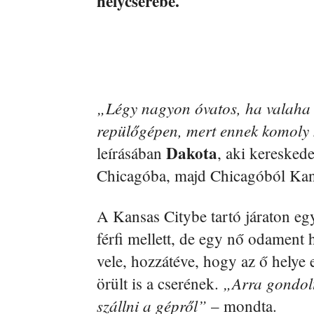
helycserébe.
„Légy nagyon óvatos, ha valaha is
repülőgépen, mert ennek komoly 
Dakota
leírásában
, aki keresked
Chicagóba, majd Chicagóból Kan
A Kansas Citybe tartó járaton egy
férfi mellett, de egy nő odament
vele, hozzátéve, hogy az ő helye 
„Arra gondolt
örült is a cserének.
szállni a gépről”
– mondta.