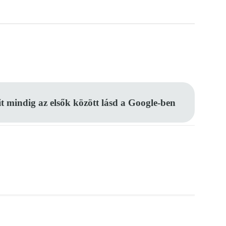
Pinterest
WhatsApp
Email
it mindig az elsők között lásd a Google-ben