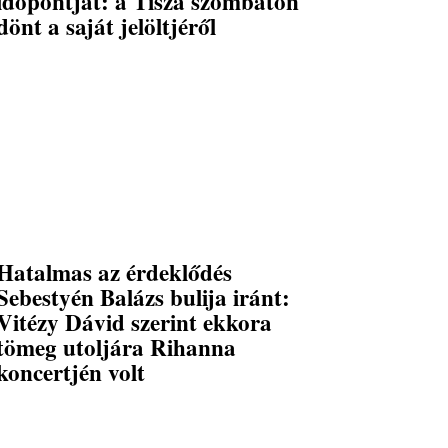
időpontját: a Tisza szombaton
dönt a saját jelöltjéről
Hatalmas az érdeklődés
Sebestyén Balázs bulija iránt:
Vitézy Dávid szerint ekkora
tömeg utoljára Rihanna
koncertjén volt