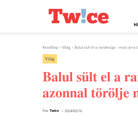
Twice.hu
H
Kezdőlap
Világ
Balul sült el a randevúja - most arra b
Világ
Balul sült el a 
azonnal törölje 
-
Írta:
Twice
2024/02/16
Facebook
Megosztás