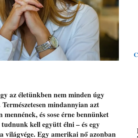
C
ogy az életünkben nem minden úgy
k. Természetesen mindannyian azt
án mennének, és sose érne bennünket
 tudnunk kell együtt élni – és egy
 a világvége. Egy amerikai nő azonban