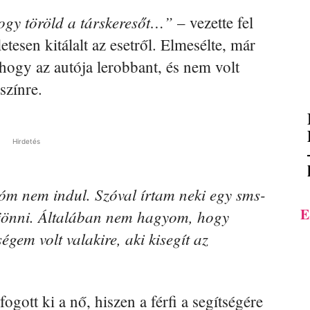
ogy töröld a társkeresőt…”
– vezette fel
etesen kitálalt az esetről. Elmesélte, már
lhogy az autója lerobbant, és nem volt
színre.
Hirdetés
óm nem indul. Szóval írtam neki egy sms-
E
d jönni. Általában nem hagyom, hogy
égem volt valakire, aki kisegít az
gott ki a nő, hiszen a férfi a segítségére