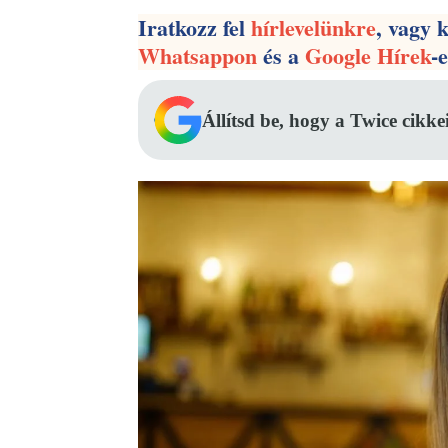
Iratkozz fel
hírlevelünkre
, vagy 
Whatsappon
és a
Google Hírek
-
Állítsd be, hogy a Twice cikke