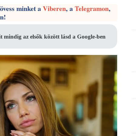
kövess minket a
Viberen
, a
Telegramon
,
en!
it mindig az elsők között lásd a Google-ben