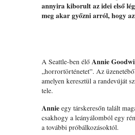
annyira kiborult az idei első lé
meg akar győzni arról, hogy az
Annie Goodwi
A Seattle-ben élő
„horrortörténetet”. Az üzenetéből
amelyen keresztül a randevúját s
tele.
Annie
egy társkeresőn talált mag
csakhogy a leányálomból egy rémá
a további próbálkozásoktól.