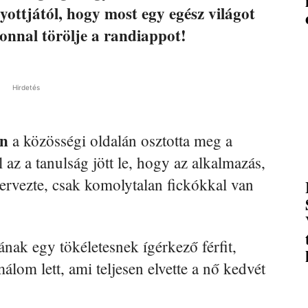
gyottjától, hogy most egy egész világot
onnal törölje a randiappot!
Hirdetés
n
a közösségi oldalán osztotta meg a
 az a tanulság jött le, hogy az alkalmazás,
zervezte, csak komolytalan fickókkal van
ának egy tökéletesnek ígérkező férfit,
lom lett, ami teljesen elvette a nő kedvét