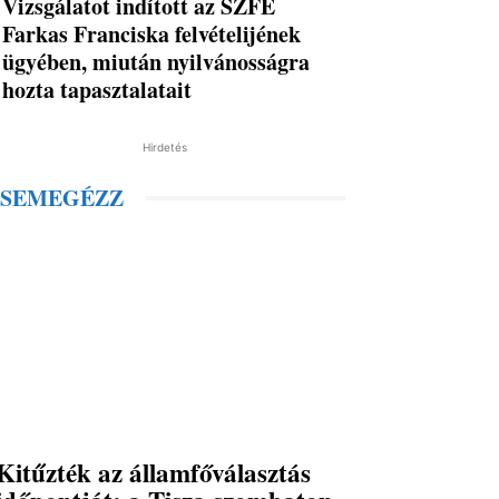
Vizsgálatot indított az SZFE
Farkas Franciska felvételijének
ügyében, miután nyilvánosságra
hozta tapasztalatait
Hirdetés
SEMEGÉZZ
Kitűzték az államfőválasztás