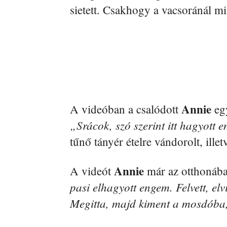
sietett. Csakhogy a vacsoránál mi
Annie
A videóban a csalódott
egy
„Srácok, szó szerint itt hagyott 
tűnő tányér ételre vándorolt, illetv
Annie
A videót
már az otthonában
pasi elhagyott engem. Felvett, elvi
Megitta, majd kiment a mosdóba, 