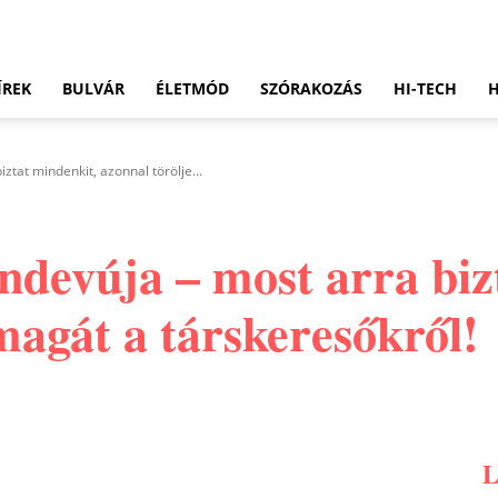
ÍREK
BULVÁR
ÉLETMÓD
SZÓRAKOZÁS
HI-TECH
iztat mindenkit, azonnal törölje...
randevúja – most arra bi
magát a társkeresőkről!
Pinterest
WhatsApp
Email