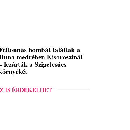
Féltonnás bombát találtak a
Duna medrében Kisoroszinál
– lezárták a Szigetcsúcs
környékét
Z IS ÉRDEKELHET