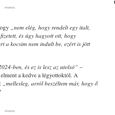
Hirdetés
„nem elég, hogy rendelt egy italt,
 hogy
izetett, és úgy hagyott ott, hogy
t a kocsim nem indult be, ezért is jött
2024-ben, és ez is lesz az utolsó”
–
n elment a kedve a légyottoktól. A
„mellesleg, arról beszéltem már, hogy ő
:
!
Hirdetés