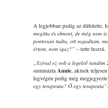
A legjobban pedig az dühítette,
megitta és elment, de még nem is f
pontosan tudta, ott ragadtam, mer
értem, nem igaz?”
– tette hozzá.
„Szóval ez volt a legelső randim 
Annie
summázta
, akinek teljese
legvégén pedig még megjegyezte
egy terapeuta? Ő egy terapeuta”