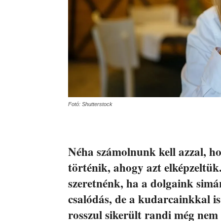
Fotó: Shutterstock
Néha számolnunk kell azzal, h
történik, ahogy azt elképzeltü
szeretnénk, ha a dolgaink sim
csalódás, de a kudarcainkkal is
rosszul sikerült randi még nem