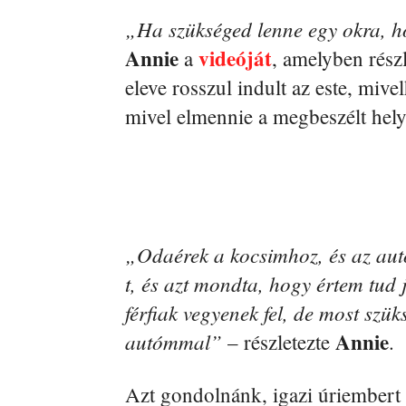
„Ha szükséged lenne egy okra, h
Annie
videóját
a
, amelyben részl
eleve rosszul indult az este, mive
mivel elmennie a megbeszélt hely
„Odaérek a kocsimhoz, és az aut
t, és azt mondta, hogy értem tu
férfiak vegyenek fel, de most szüks
Annie
autómmal”
– részletezte
.
Azt gondolnánk, igazi úriembert fo