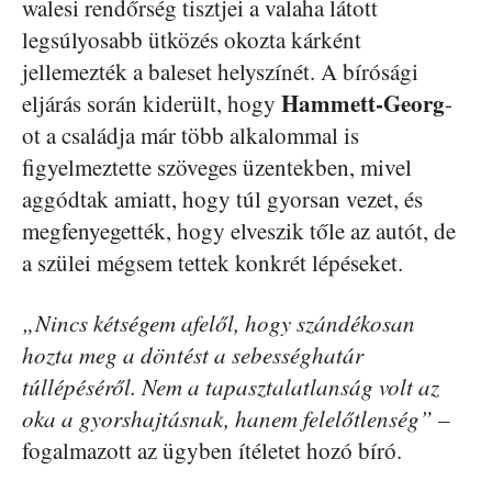
walesi rendőrség tisztjei a valaha látott
legsúlyosabb ütközés okozta kárként
jellemezték a baleset helyszínét. A bírósági
Hammett-Georg
eljárás során kiderült, hogy
-
ot a családja már több alkalommal is
figyelmeztette szöveges üzentekben, mivel
aggódtak amiatt, hogy túl gyorsan vezet, és
megfenyegették, hogy elveszik tőle az autót, de
a szülei mégsem tettek konkrét lépéseket.
„Nincs kétségem afelől, hogy szándékosan
hozta meg a döntést a sebességhatár
túllépéséről. Nem a tapasztalatlanság volt az
oka a gyorshajtásnak, hanem felelőtlenség”
–
fogalmazott az ügyben ítéletet hozó bíró.