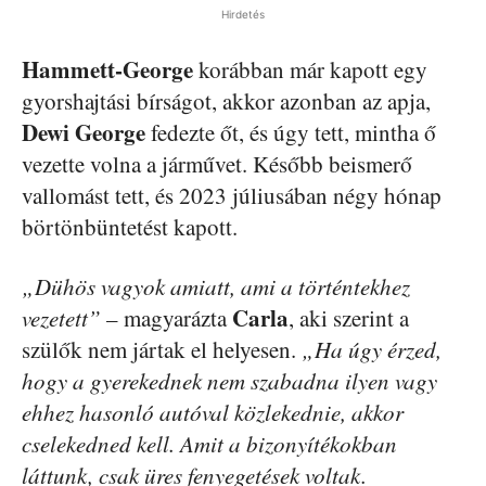
Hirdetés
Hammett-George
korábban már kapott egy
gyorshajtási bírságot, akkor azonban az apja,
Dewi George
fedezte őt, és úgy tett, mintha ő
vezette volna a járművet. Később beismerő
vallomást tett, és 2023 júliusában négy hónap
börtönbüntetést kapott.
„Dühös vagyok amiatt, ami a történtekhez
Carla
vezetett”
– magyarázta
, aki szerint a
szülők nem jártak el helyesen.
„Ha úgy érzed,
hogy a gyerekednek nem szabadna ilyen vagy
ehhez hasonló autóval közlekednie, akkor
cselekedned kell. Amit a bizonyítékokban
láttunk, csak üres fenyegetések voltak.