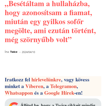
„Besétáltam a hullaházba,
hogy azonosítsam a fiamat,
miután egy gyilkos sofőr
megölte, ami ezután történt,
még szörnyűbb volt”
-
Írta:
Twice
2024/04/10
Facebook
Pinterest
WhatsApp
Iratkozz fel
hírlevelünkre
, vagy kövess
minket a
Viberen
, a
Telegramon
,
Whatsappon
és a
Google Hírek
-en!
Állítsd be, hogy a Twice cikkeit mindig