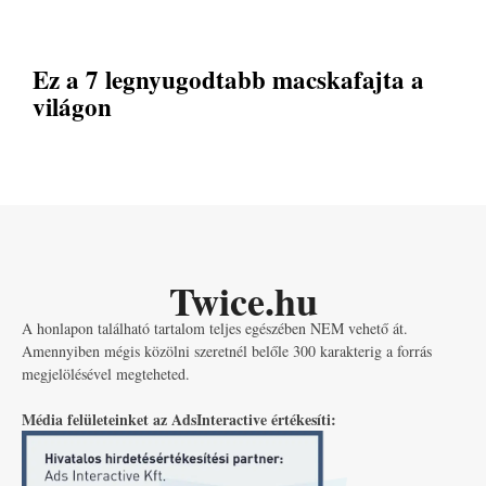
Ez a 7 legnyugodtabb macskafajta a
világon
Twice.hu
A honlapon található tartalom teljes egészében NEM vehető át.
Amennyiben mégis közölni szeretnél belőle 300 karakterig a forrás
megjelölésével megteheted.
Média felületeinket az AdsInteractive értékesíti: