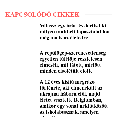
KAPCSOLÓDÓ CIKKEK
Válassz egy órát, és derítsd ki,
milyen múltbeli tapasztalat hat
még ma is az életedre
A repülőgép-szerencsétlenség
egyetlen túlélője részletesen
elmeséli, mit látott, mielőtt
minden elsötétült előtte
A 12 éves kisfiú megrázó
története, aki elmenekült az
ukrajnai háború elől, majd
életét vesztette Belgiumban,
amikor egy vonat nekiütközött
az iskolabusznak, amelyen