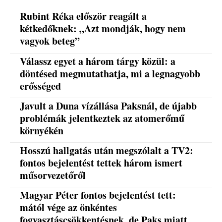
Rubint Réka először reagált a
kétkedőknek: „Azt mondják, hogy nem
vagyok beteg”
Válassz egyet a három tárgy közül: a
döntésed megmutathatja, mi a legnagyobb
erősséged
Javult a Duna vízállása Paksnál, de újabb
problémák jelentkeztek az atomerőmű
környékén
Hosszú hallgatás után megszólalt a TV2:
fontos bejelentést tettek három ismert
műsorvezetőről
Magyar Péter fontos bejelentést tett:
mától vége az önkéntes
fogyasztáscsökkentésnek, de Paks miatt