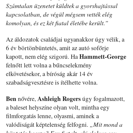
Számtalan üzenetet küldtek a gyorshajtással
kapcsolatban, de végül mégsem vették elég
komolyan, és ez két fiatal életébe került.”
Az áldozatok családjai ugyanakkor úgy vélik, a
6 év börtönbüntetés, amit az autó sofőrje
Hammett-George
kapott, nem elég szigorú. Ha
felnőtt lett volna a bűncselekmény
elkövetésekor, a bíróság akár 14 év
szabadságvesztésre is ítélhette volna.
Ben
Ashleigh Rogers
nővére,
úgy fogalmazott,
a baleset helyszíne olyan volt, mintha egy
filmforgatás lenne, olyasmi, aminek a
valódiságát képtelenség felfogni.
„Mit mond a