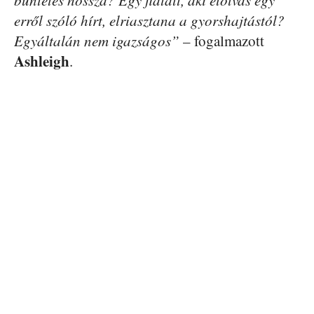
büntetés hossza? Egy fiatalt, aki elolvas egy
erről szóló hírt, elriasztana a gyorshajtástól?
Egyáltalán nem igazságos”
– fogalmazott
Ashleigh
.