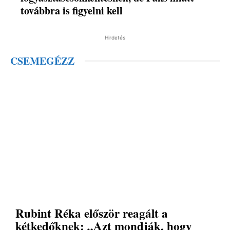
továbbra is figyelni kell
Hirdetés
CSEMEGÉZZ
Rubint Réka először reagált a
kétkedőknek: „Azt mondják, hogy