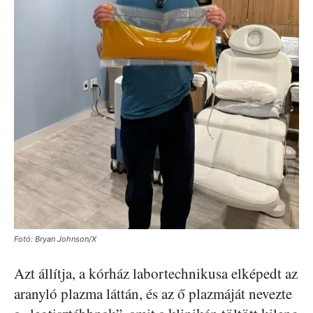
Fotó: Bryan Johnson/X
Azt állítja, a kórház labortechnikusa elképedt az
aranyló plazma láttán, és az ő plazmáját nevezte