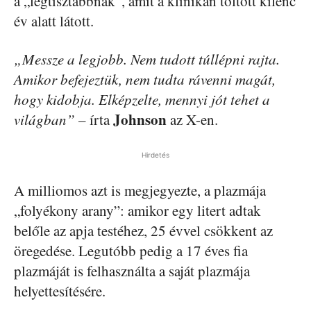
a „legtisztábbnak”, amit a klinikán töltött kilenc
év alatt látott.
„Messze a legjobb. Nem tudott túllépni rajta.
Amikor befejeztük, nem tudta rávenni magát,
hogy kidobja. Elképzelte, mennyi jót tehet a
Johnson
világban”
– írta
az X-en.
Hirdetés
A milliomos azt is megjegyezte, a plazmája
„folyékony arany”: amikor egy litert adtak
belőle az apja testéhez, 25 évvel csökkent az
öregedése. Legutóbb pedig a 17 éves fia
plazmáját is felhasználta a saját plazmája
helyettesítésére.