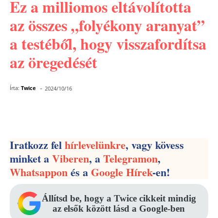
Ez a milliomos eltávolította
az összes „folyékony aranyat”
a testéből, hogy visszafordítsa
az öregedését
-
Írta:
Twice
2024/10/16
Facebook
Pinterest
WhatsApp
Iratkozz fel
hírlevelünkre
, vagy kövess
minket a
Viberen
, a
Telegramon
,
Whatsappon
és a
Google Hírek
-en!
Állítsd be, hogy a Twice cikkeit mindig
az elsők között lásd a Google-ben