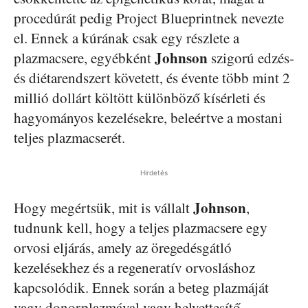
procedúrát pedig Project Blueprintnek nevezte
el. Ennek a kúrának csak egy részlete a
Johnson
plazmacsere, egyébként
szigorú edzés-
és diétarendszert követett, és évente több mint 2
millió dollárt költött különböző kísérleti és
hagyományos kezelésekre, beleértve a mostani
teljes plazmacserét.
Hirdetés
Johnson
Hogy megértsük, mit is vállalt
,
tudnunk kell, hogy a teljes plazmacsere egy
orvosi eljárás, amely az öregedésgátló
kezelésekhez és a regeneratív orvosláshoz
kapcsolódik. Ennek során a beteg plazmáját
vagy donorplazmával vagy helyettesítő