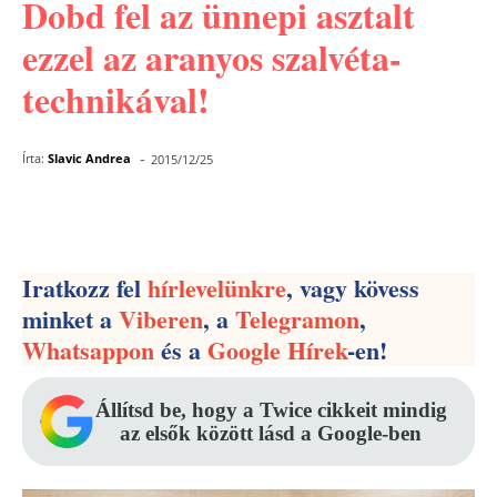
Dobd fel az ünnepi asztalt
ezzel az aranyos szalvéta-
technikával!
-
Írta:
Slavic Andrea
2015/12/25
Facebook
Pinterest
WhatsApp
Iratkozz fel
hírlevelünkre
, vagy kövess
minket a
Viberen
, a
Telegramon
,
Whatsappon
és a
Google Hírek
-en!
Állítsd be, hogy a Twice cikkeit mindig
az elsők között lásd a Google-ben