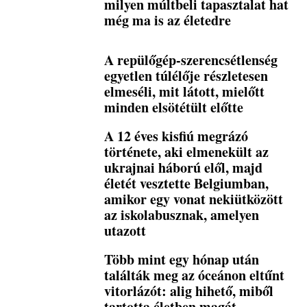
milyen múltbeli tapasztalat hat
még ma is az életedre
A repülőgép-szerencsétlenség
egyetlen túlélője részletesen
elmeséli, mit látott, mielőtt
minden elsötétült előtte
A 12 éves kisfiú megrázó
története, aki elmenekült az
ukrajnai háború elől, majd
életét vesztette Belgiumban,
amikor egy vonat nekiütközött
az iskolabusznak, amelyen
utazott
Több mint egy hónap után
találták meg az óceánon eltűnt
vitorlázót: alig hihető, miből
tartotta életben magát