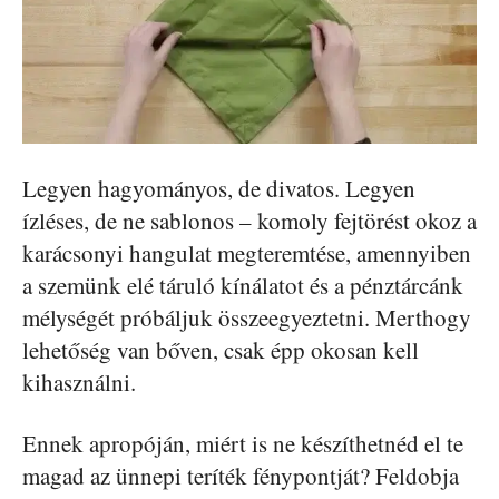
Legyen hagyományos, de divatos. Legyen
ízléses, de ne sablonos – komoly fejtörést okoz a
karácsonyi hangulat megteremtése, amennyiben
a szemünk elé táruló kínálatot és a pénztárcánk
mélységét próbáljuk összeegyeztetni. Merthogy
lehetőség van bőven, csak épp okosan kell
kihasználni.
Ennek apropóján, miért is ne készíthetnéd el te
magad az ünnepi teríték fénypontját? Feldobja