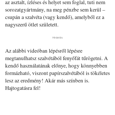
az asztalt, ízléses és helyet sem foglal, tuti nem
sorozatgyártmány, na meg pénzbe sem kerül –
csupán a szalvéta (vagy kendő), amelyből ez a
nagyszerű ötlet született.
Hirdetés
Az alábbi videóban lépésről lépésre
megtanulhatsz szalvétából fenyőfát tűrögetni. A
kendő használatának előnye, hogy könnyebben
formázható, viszont papírszalvétából is tökéletes
lesz az eredmény! Akár más színben is.
Hajtogatásra fel!