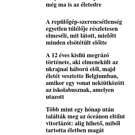
még ma is az életedre
A repülőgép-szerencsétlenség
egyetlen túlélője részletesen
elmeséli, mit látott, mielőtt
minden elsötétült előtte
A 12 éves kisfiú megrázó
története, aki elmenekült az
ukrajnai háború elől, majd
életét vesztette Belgiumban,
amikor egy vonat nekiütközött
az iskolabusznak, amelyen
utazott
Több mint egy hónap után
találták meg az óceánon eltűnt
vitorlázót: alig hihető, miből
tartotta életben magát