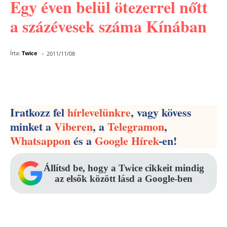
Egy éven belül ötezerrel nőtt
a százévesek száma Kínában
-
Írta:
Twice
2011/11/08
Facebook
Pinterest
WhatsApp
Iratkozz fel
hírlevelünkre
, vagy kövess
minket a
Viberen
, a
Telegramon
,
Whatsappon
és a
Google Hírek
-en!
Állítsd be, hogy a Twice cikkeit mindig
az elsők között lásd a Google-ben