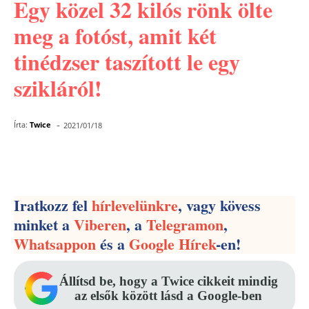
Egy közel 32 kilós rönk ölte
meg a fotóst, amit két
tinédzser taszított le egy
szikláról!
-
Írta:
Twice
2021/01/18
Facebook
Pinterest
WhatsApp
Iratkozz fel
hírlevelünkre
, vagy kövess
minket a
Viberen
, a
Telegramon
,
Whatsappon
és a
Google Hírek
-en!
Állítsd be, hogy a Twice cikkeit mindig
az elsők között lásd a Google-ben