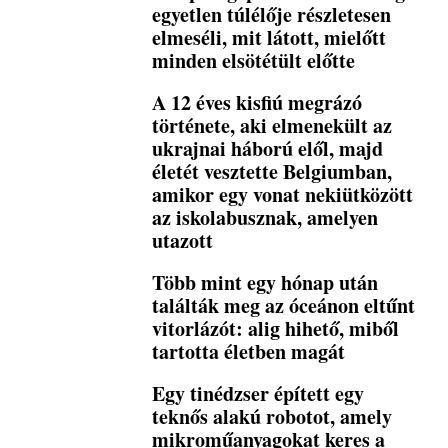
egyetlen túlélője részletesen
elmeséli, mit látott, mielőtt
minden elsötétült előtte
A 12 éves kisfiú megrázó
története, aki elmenekült az
ukrajnai háború elől, majd
életét vesztette Belgiumban,
amikor egy vonat nekiütközött
az iskolabusznak, amelyen
utazott
Több mint egy hónap után
találták meg az óceánon eltűnt
vitorlázót: alig hihető, miből
tartotta életben magát
Egy tinédzser épített egy
teknős alakú robotot, amely
mikroműanyagokat keres a