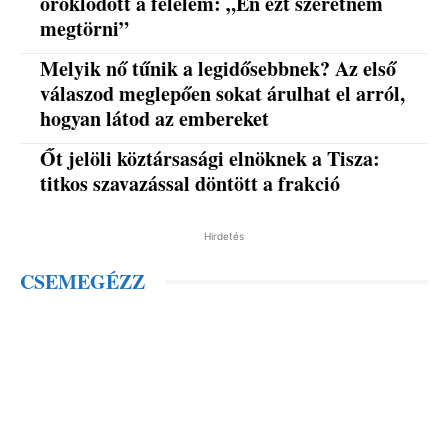
öröklődött a félelem: „Én ezt szeretném
megtörni”
Melyik nő tűnik a legidősebbnek? Az első
válaszod meglepően sokat árulhat el arról,
hogyan látod az embereket
Őt jelöli köztársasági elnöknek a Tisza:
titkos szavazással döntött a frakció
Hirdetés
CSEMEGÉZZ