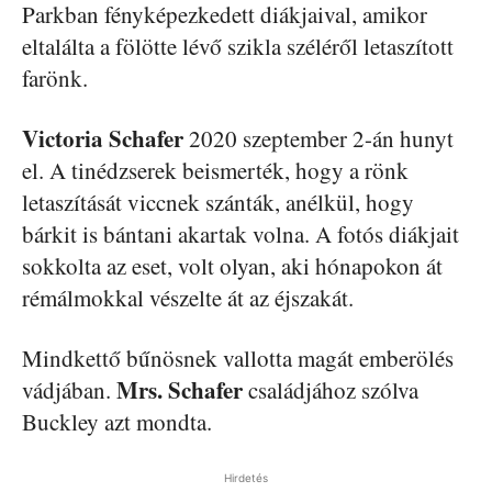
Parkban fényképezkedett diákjaival, amikor
eltalálta a fölötte lévő szikla széléről letaszított
farönk.
Victoria Schafer
2020 szeptember 2-án hunyt
el. A tinédzserek beismerték, hogy a rönk
letaszítását viccnek szánták, anélkül, hogy
bárkit is bántani akartak volna. A fotós diákjait
sokkolta az eset, volt olyan, aki hónapokon át
rémálmokkal vészelte át az éjszakát.
Mindkettő bűnösnek vallotta magát emberölés
Mrs. Schafer
vádjában.
családjához szólva
Buckley azt mondta.
Hirdetés