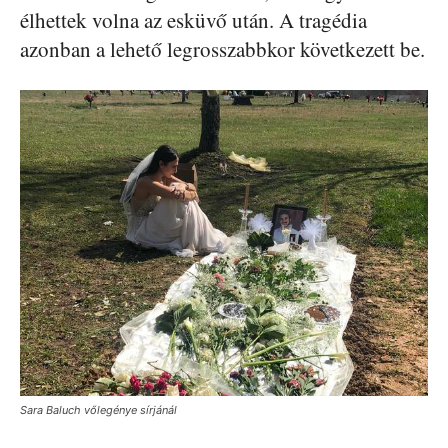
élhettek volna az esküvő után. A tragédia
azonban a lehető legrosszabbkor következett be.
Sara Baluch vőlegénye sírjánál