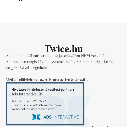
Twice.hu
A honlapon található tartalom teljes egészében NEM vehető át.
Amennyiben mégis közölni szeretnél belőle 300 karakterig a forrás
megjelölésével megteheted.
Média felületeinket az AdsInteractive értékesíti: