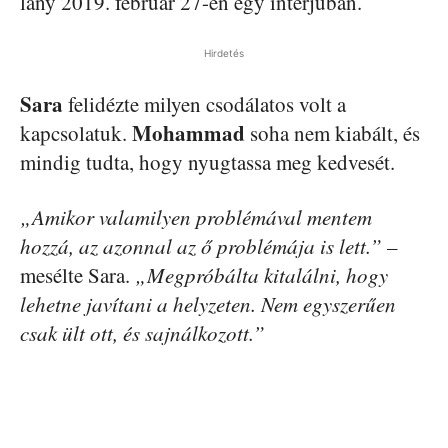
lány 2019. február 27-én egy interjúban.
Hirdetés
Sara
felidézte milyen csodálatos volt a
Mohammad
kapcsolatuk.
soha nem kiabált, és
mindig tudta, hogy nyugtassa meg kedvesét.
„Amikor valamilyen problémával mentem
hozzá, az azonnal az ő problémája is lett.”
–
mesélte Sara.
„Megpróbálta kitalálni, hogy
lehetne javítani a helyzeten. Nem egyszerűen
csak ült ott, és sajnálkozott.”