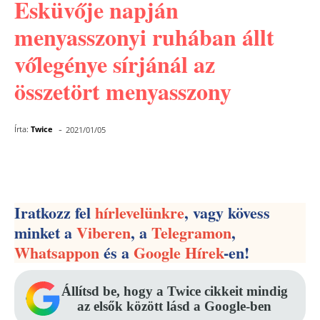
Esküvője napján
menyasszonyi ruhában állt
vőlegénye sírjánál az
összetört menyasszony
-
Írta:
Twice
2021/01/05
Facebook
Pinterest
WhatsApp
Iratkozz fel
hírlevelünkre
, vagy kövess
minket a
Viberen
, a
Telegramon
,
Whatsappon
és a
Google Hírek
-en!
Állítsd be, hogy a Twice cikkeit mindig
az elsők között lásd a Google-ben