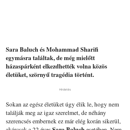
Sara Baluch és Mohammad Sharifi
egymásra találtak, de még mielőtt
házaspárként elkezdhették volna közös
életüket, szörnyű tragédia történt.
Hirdetés
Sokan az egész életüket úgy élik le, hogy nem
találják meg az igaz szerelmet, de néhány
szerencsés embernek ez már elég korán sikerül,
Sara Baluch
akárcsak a 22 éves
esetében. Nem