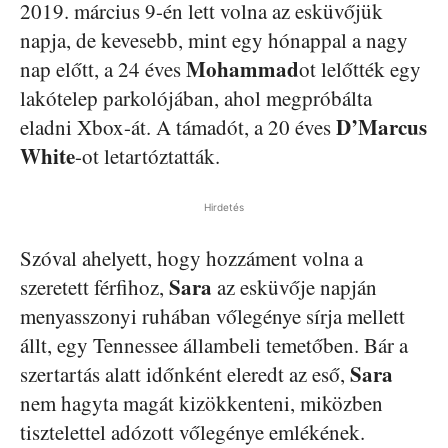
2019. március 9-én lett volna az esküvőjük
napja, de kevesebb, mint egy hónappal a nagy
Mohammad
nap előtt, a 24 éves
ot lelőtték egy
lakótelep parkolójában, ahol megpróbálta
D’Marcus
eladni Xbox-át. A támadót, a 20 éves
White
-ot letartóztatták.
Hirdetés
Szóval ahelyett, hogy hozzáment volna a
Sara
szeretett férfihoz,
az esküvője napján
menyasszonyi ruhában vőlegénye sírja mellett
állt, egy Tennessee állambeli temetőben. Bár a
Sara
szertartás alatt időnként eleredt az eső,
nem hagyta magát kizökkenteni, miközben
tisztelettel adózott vőlegénye emlékének.