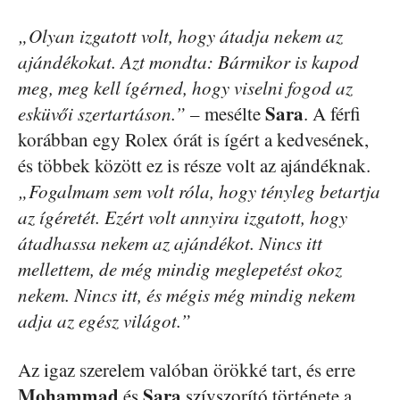
„Olyan izgatott volt, hogy átadja nekem az
ajándékokat. Azt mondta: Bármikor is kapod
meg, meg kell ígérned, hogy viselni fogod az
Sara
esküvői szertartáson.”
– mesélte
. A férfi
korábban egy Rolex órát is ígért a kedvesének,
és többek között ez is része volt az ajándéknak.
„Fogalmam sem volt róla, hogy tényleg betartja
az ígéretét. Ezért volt annyira izgatott, hogy
átadhassa nekem az ajándékot. Nincs itt
mellettem, de még mindig meglepetést okoz
nekem. Nincs itt, és mégis még mindig nekem
adja az egész világot.”
Az igaz szerelem valóban örökké tart, és erre
Mohammad
Sara
és
szívszorító története a