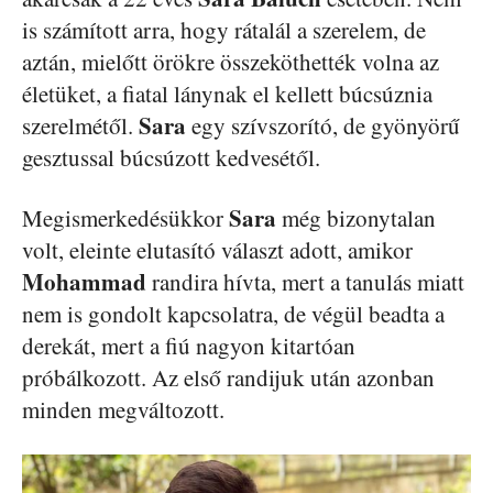
is számított arra, hogy rátalál a szerelem, de
aztán, mielőtt örökre összeköthették volna az
életüket, a fiatal lánynak el kellett búcsúznia
Sara
szerelmétől.
egy szívszorító, de gyönyörű
gesztussal búcsúzott kedvesétől.
Sara
Megismerkedésükkor
még bizonytalan
volt, eleinte elutasító választ adott, amikor
Mohammad
randira hívta, mert a tanulás miatt
nem is gondolt kapcsolatra, de végül beadta a
derekát, mert a fiú nagyon kitartóan
próbálkozott. Az első randijuk után azonban
minden megváltozott.