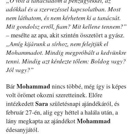
„Ő volt a tanácsadóm a pénzügyekkel, az
adókkal és a szervezéssel kapcsolatban. Most
nem láthatom, és nem kérhetem ki a tanácsát.
Mit gondolsz erről, fiam? Mit kellene tennem?”
– mesélte az apa, akit szintén összetört a gyász.
„Amíg kijárunk a sírhoz, nem felejtjük el
Mohammadot. Mindig megpróbált a kedvünkre
tenni. Mindig azt kérdezte tőlem: Boldog vagy?
Jól vagy?”
Mohammad
Bár
nincs többé, még így is képes
volt örömet okozni szeretteinek. Előre
Sara
intézkedett
születésnapi ajándékáról, és
február 27-én, alig egy héttel a halála után, a
Mohammad
lány megkapta az ajándékot
édesanyjától.