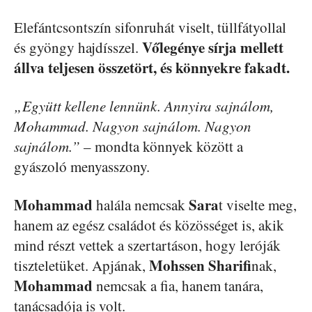
Elefántcsontszín sifonruhát viselt, tüllfátyollal
Vőlegénye sírja mellett
és gyöngy hajdísszel.
állva teljesen összetört, és könnyekre fakadt.
„Együtt kellene lennünk. Annyira sajnálom,
Mohammad. Nagyon sajnálom. Nagyon
sajnálom.”
– mondta könnyek között a
gyászoló menyasszony.
Mohammad
Sara
halála nemcsak
t viselte meg,
hanem az egész családot és közösséget is, akik
mind részt vettek a szertartáson, hogy leróják
Mohssen Sharifi
tiszteletüket. Apjának,
nak,
Mohammad
nemcsak a fia, hanem tanára,
tanácsadója is volt.