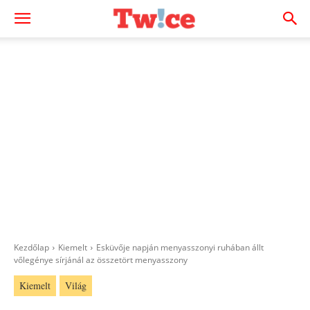
Kezdőlap
Kiemelt
Esküvője napján menyasszonyi ruhában állt
vőlegénye sírjánál az összetört menyasszony
Kiemelt
Világ