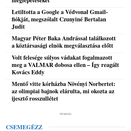
meglepetéseket
Letiltotta a Google a Védvonal Gmail-
fiókját, megszólalt Czunyiné Bertalan
Judit
Magyar Péter Baka Andrással találkozott
a köztársasági elnök megválasztása előtt
Volt felesége súlyos vádakat fogalmazott
meg a VALMAR dobosa ellen – Így reagált
Kovács Eddy
Mentő vitte kórházba Növényi Norbertet:
az olimpiai bajnok elárulta, mi okozta az
ijesztő rosszullétet
Hirdetés
CSEMEGÉZZ