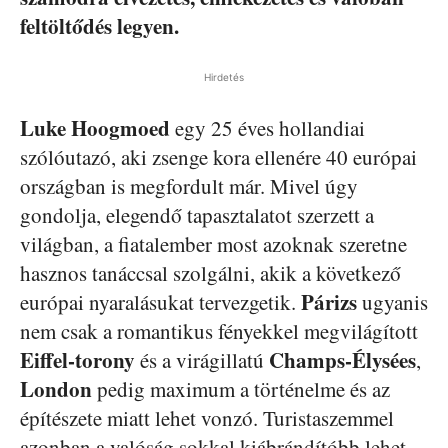
feltöltődés legyen.
Hirdetés
Luke Hoogmoed
egy 25 éves hollandiai
szólóutazó, aki zsenge kora ellenére 40 európai
országban is megfordult már. Mivel úgy
gondolja, elegendő tapasztalatot szerzett a
világban, a fiatalember most azoknak szeretne
hasznos tanáccsal szolgálni, akik a következő
Párizs
európai nyaralásukat tervezgetik.
ugyanis
nem csak a romantikus fényekkel megvilágított
Eiffel-torony
Champs-Élysées
és a virágillatú
,
London
pedig maximum a történelme és az
építészete miatt lehet vonzó. Turistaszemmel
azonban a valóság sokkal kiábrándítóbb lehet,