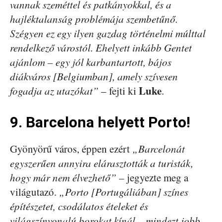
vannak szeméttel és patkányokkal, és a
hajléktalanság problémája szembetűnő.
Szégyen ez egy ilyen gazdag történelmi múlttal
rendelkező várostól. Ehelyett inkább Gentet
ajánlom – egy jól karbantartott, bájos
diákváros [Belgiumban], amely szívesen
Luke
fogadja az utazókat”
– fejti ki
.
9. Barcelona helyett Porto!
Gyönyörű város, éppen ezért
„Barcelonát
egyszerűen annyira elárasztották a turisták,
hogy már nem élvezhető”
– jegyezte meg a
világutazó.
„Porto [Portugáliában] színes
építészetet, csodálatos ételeket és
világszínvonalú borokat kínál – mindezt jobb