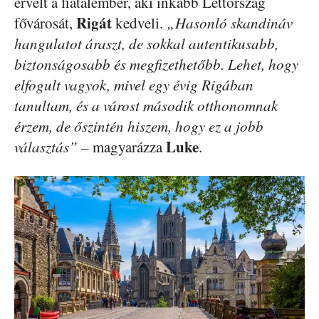
érvelt a fiatalember, aki inkább Lettország
Rigát
fővárosát,
kedveli.
„Hasonló skandináv
hangulatot áraszt, de sokkal autentikusabb,
biztonságosabb és megfizethetőbb. Lehet, hogy
elfogult vagyok, mivel egy évig Rigában
tanultam, és a várost második otthonomnak
érzem, de őszintén hiszem, hogy ez a jobb
Luke
választás”
– magyarázza
.