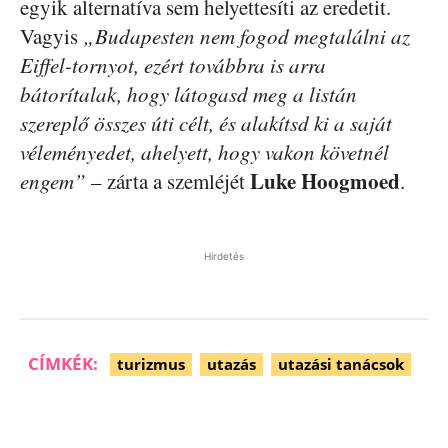
egyik alternatíva sem helyettesíti az eredetit.
Vagyis
„Budapesten nem fogod megtalálni az
Eiffel-tornyot, ezért továbbra is arra
bátorítalak, hogy látogasd meg a listán
szereplő összes úti célt, és alakítsd ki a saját
véleményedet, ahelyett, hogy vakon követnél
Luke Hoogmoed
engem”
– zárta a szemléjét
.
Hirdetés
CÍMKÉK:
turizmus
utazás
utazási tanácsok
Facebook
Pinterest
WhatsApp