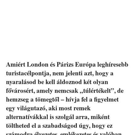
Amiért London és Párizs Európa leghíresebb
turistacélpontja, nem jelenti azt, hogy a
nyaralásod be kell áldoznod két olyan
fővárosért, amely nemcsak „túlértékelt”, de
hemzseg a tömegtől – hívja fel a figyelmet
egy világutazó, aki most remek
alternatívákkal is szolgál arra, miként
töltheted el a szabadságod úgy, hogy ez
számodra élvezetes, emlékezetes és valóban