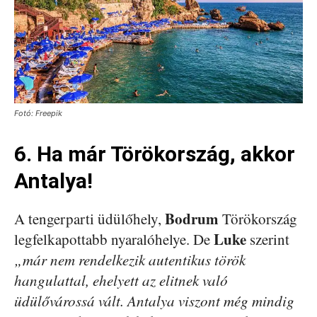
Fotó: Freepik
6. Ha már Törökország, akkor
Antalya!
Bodrum
A tengerparti üdülőhely,
Törökország
Luke
legfelkapottabb nyaralóhelye. De
szerint
„már nem rendelkezik autentikus török
hangulattal, ehelyett az elitnek való
üdülővárossá vált. Antalya viszont még mindig