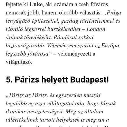
Luke
fejtette ki
, aki számára a cseh főváros
nemcsak jobb, hanem olcsóbb választás.
„Prága
lenyűgöző építészettel, gazdag történelemmel és
vibráló légkörrel büszkélkedhet – London
árának töredékéért. Ráadásul sokkal
biztonságosabb. Véleményem szerint ez Európa
legszebb fővárosa”
– véleményezett a
világutazó.
5. Párizs helyett Budapest!
„Párizs az Párizs, és egyszerűen muszáj
legalább egyszer ellátogatni oda, hogy lássuk
ikonikus nevezetességeit. Még az általam
túlértékeltnek tartott helyeknek is megvan a