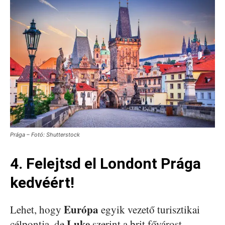
Prága – Fotó: Shutterstock
4. Felejtsd el Londont Prága
kedvéért!
Európa
Lehet, hogy
egyik vezető turisztikai
Luke
célpontja, de
szerint a brit fővárost