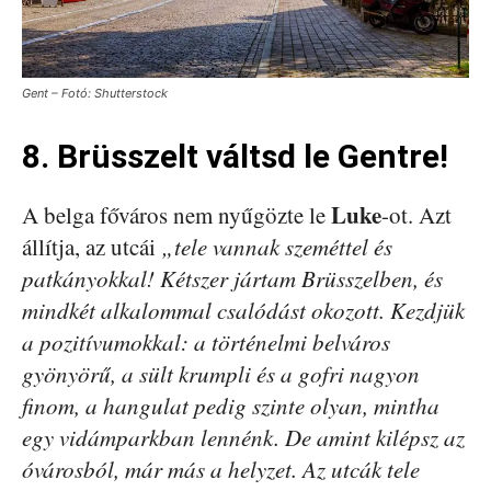
Gent – Fotó: Shutterstock
8. Brüsszelt váltsd le Gentre!
Luke
A belga főváros nem nyűgözte le
-ot. Azt
állítja, az utcái
„tele vannak szeméttel és
patkányokkal! Kétszer jártam Brüsszelben, és
mindkét alkalommal csalódást okozott. Kezdjük
a pozitívumokkal: a történelmi belváros
gyönyörű, a sült krumpli és a gofri nagyon
finom, a hangulat pedig szinte olyan, mintha
egy vidámparkban lennénk. De amint kilépsz az
óvárosból, már más a helyzet. Az utcák tele