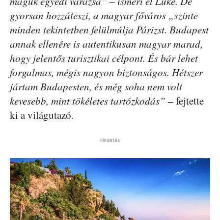
maguk egyedi varázsa” – ismeri el Luke. De
gyorsan hozzáteszi, a magyar főváros „szinte
minden tekintetben felülmúlja Párizst. Budapest
annak ellenére is autentikusan magyar marad,
hogy jelentős turisztikai célpont. És bár lehet
forgalmas, mégis nagyon biztonságos. Hétszer
jártam Budapesten, és még soha nem volt
kevesebb, mint tökéletes tartózkodás”
– fejtette
ki a világutazó.
Hirdetés