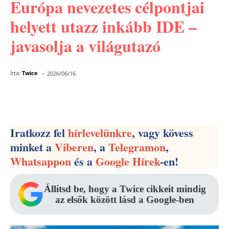
Európa nevezetes célpontjai
helyett utazz inkább IDE –
javasolja a világutazó
-
Írta:
Twice
2026/06/16
Facebook
Pinterest
WhatsApp
Iratkozz fel
hírlevelünkre
, vagy kövess
minket a
Viberen
, a
Telegramon
,
Whatsappon
és a
Google Hírek
-en!
Állítsd be, hogy a Twice cikkeit mindig
az elsők között lásd a Google-ben