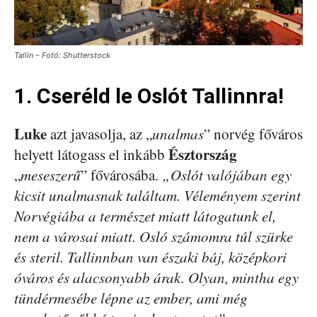
Tallin – Fotó: Shutterstock
1. Cseréld le Oslót Tallinnra!
Luke
azt javasolja, az „
unalmas
” norvég főváros
Észtország
helyett látogass el inkább
„
meseszerű
” fővárosába.
„Oslót valójában egy
kicsit unalmasnak találtam. Véleményem szerint
Norvégiába a természet miatt látogatunk el,
nem a városai miatt. Osló számomra túl szürke
és steril. Tallinnban van északi báj, középkori
óváros és alacsonyabb árak. Olyan, mintha egy
tündérmesébe lépne az ember, ami még