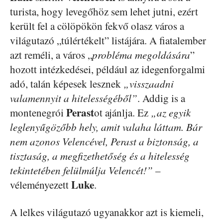
turista, hogy levegőhöz sem lehet jutni, ezért
került fel a cölöpökön fekvő olasz város a
világutazó „túlértékelt” listájára. A fiatalember
azt reméli, a város „
probléma megoldására
”
hozott intézkedései, például az idegenforgalmi
adó, talán képesek lesznek
„visszaadni
valamennyit a hitelességéből”
. Addig is a
Perast
montenegrói
ot ajánlja. Ez
„az egyik
leglenyűgözőbb hely, amit valaha láttam. Bár
nem azonos Velencével, Perast a biztonság, a
tisztaság, a megfizethetőség és a hitelesség
tekintetében felülmúlja Velencét!”
–
Luke
véleményezett
.
A lelkes világutazó ugyanakkor azt is kiemeli,