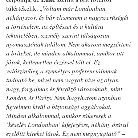
túlértékelik.
„Voltam már Londonban
néhányszor, és bár elismerem a nagyszerűségét
a történelem, az építészet és a kultúra
tekintetében, személy szerint túlságosan
nyomasztónak találom. Nem akarom megsérteni
a briteket, de minden alkalommal, amikor ott
járok, kellemetlen érzéssel tölt el. Ez
valószínűleg a személyes preferenciáimnak
tudható be, mivel nem vagyok híve az olyan
nagy, forgalmas és fényűző városoknak, mint
London és Párizs. Nem hagyhatom azonban
figyelmen kívül a biztonsági aggályokat.
Minden alkalommal, amikor rákeresek a
’késelés Londonban’ kifejezésre, néhány órával
ezelőtti híreket látok. Ez nem megnyugtató”
–