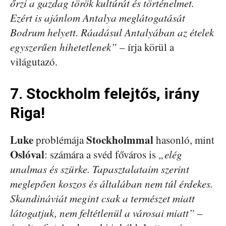
őrzi a gazdag török kultúrát és történelmet.
Ezért is ajánlom Antalya meglátogatását
Bodrum helyett. Ráadásul Antalyában az ételek
egyszerűen hihetetlenek”
– írja körül a
világutazó.
7. Stockholm felejtős, irány
Riga!
Luke
Stockholmmal
problémája
hasonló, mint
Oslóval
: számára a svéd főváros is
„elég
unalmas és szürke. Tapasztalataim szerint
meglepően koszos és általában nem túl érdekes.
Skandináviát megint csak a természet miatt
látogatjuk, nem feltétlenül a városai miatt”
–