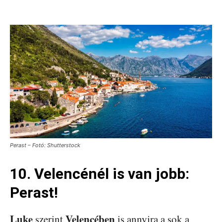
Perast – Fotó: Shutterstock
10. Velencénél is van jobb:
Perast!
Luke
Velencében
szerint
is annyira a sok a