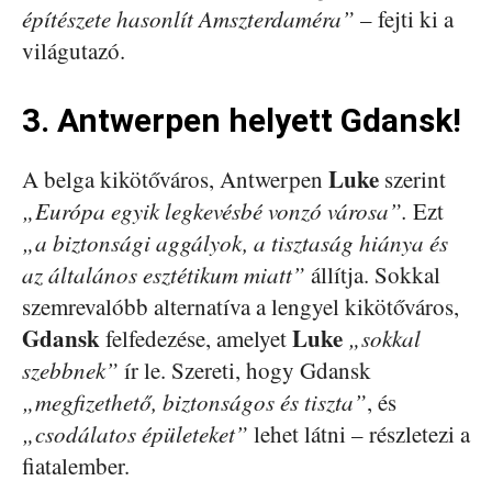
építészete hasonlít Amszterdaméra”
– fejti ki a
világutazó.
3. Antwerpen helyett Gdansk!
Luke
A belga kikötőváros, Antwerpen
szerint
„Európa egyik legkevésbé vonzó városa”.
Ezt
„a biztonsági aggályok, a tisztaság hiánya és
az általános esztétikum miatt”
állítja. Sokkal
szemrevalóbb alternatíva a lengyel kikötőváros,
Gdansk
Luke
felfedezése, amelyet
„sokkal
szebbnek”
ír le. Szereti, hogy Gdansk
„megfizethető, biztonságos és tiszta”
, és
„csodálatos épületeket”
lehet látni – részletezi a
fiatalember.