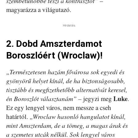
szembetűnőbbé teszi a kontrasztot”
–
magyarázza a világutazó.
Hirdetés
2. Dobd Amszterdamot
Boroszlóért (Wroclaw)!
„Természetesen hazám fővárosa sok egyedi és
gyönyörű helyet kínál, de ha biztonságosabb,
tisztább és megfizethetőbb alternatívát keresel,
Luke
én Boroszlót választanám”
– jegyzi meg
.
Ez egy lengyel város, nem messze a cseh
határtól.
„Wroclaw hasonló hangulatot kínál,
mint Amszterdam, de a tömeg, a magas árak és
a szemetes utcák nélkül. Sok lengyel város