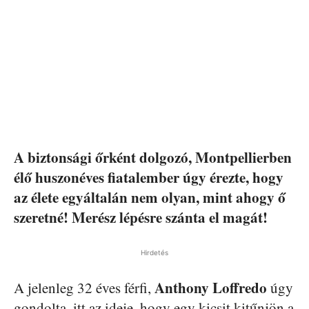
A biztonsági őrként dolgozó, Montpellierben
élő huszonéves fiatalember úgy érezte, hogy
az élete egyáltalán nem olyan, mint ahogy ő
szeretné! Merész lépésre szánta el magát!
Hirdetés
Anthony Loffredo
A jelenleg 32 éves férfi,
úgy
gondolta, itt az ideje, hogy egy kicsit kitűnjön a