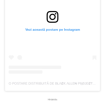
Vezi această postare pe Instagram
O POSTARE DISTRIBUITĂ DE BŁΛ₡Ƙ ΛŁŁE₦ PƦØJE₡₸ EVØŁU₸ŁØ₦🚷 (@THE_BLACK_ALIEN_PROJECT)
Hirdetés