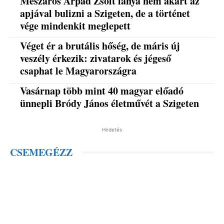
Mészáros Árpád Zsolt lánya nem akart az
apjával bulizni a Szigeten, de a történet
vége mindenkit meglepett
Véget ér a brutális hőség, de máris új
veszély érkezik: zivatarok és jégeső
csaphat le Magyarországra
Vasárnap több mint 40 magyar előadó
ünnepli Bródy János életművét a Szigeten
Hirdetés
CSEMEGÉZZ