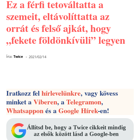
Ez a férfi tetováltatta a
szemeit, eltávolíttatta az
orrát és felső ajkát, hogy
„fekete földönkívüli” legyen
-
Írta:
Twice
2021/02/14
Facebook
Pinterest
WhatsApp
Iratkozz fel
hírlevelünkre
, vagy kövess
minket a
Viberen
, a
Telegramon
,
Whatsappon
és a
Google Hírek
-en!
Állítsd be, hogy a Twice cikkeit mindig
az elsők között lásd a Google-ben