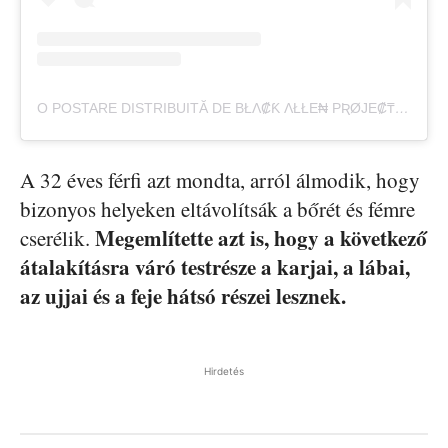
O POSTARE DISTRIBUITĂ DE BŁΛ₡Ƙ ΛŁŁE₦ PƦØJE₡₸ EVØŁU₸ŁØ₦🚷 (@THE_BLACK_ALIEN_PROJECT)
A 32 éves férfi azt mondta, arról álmodik, hogy
bizonyos helyeken eltávolítsák a bőrét és fémre
Megemlítette azt is, hogy a következő
cserélik.
átalakításra váró testrésze a karjai, a lábai,
az ujjai és a feje hátsó részei lesznek.
Hirdetés