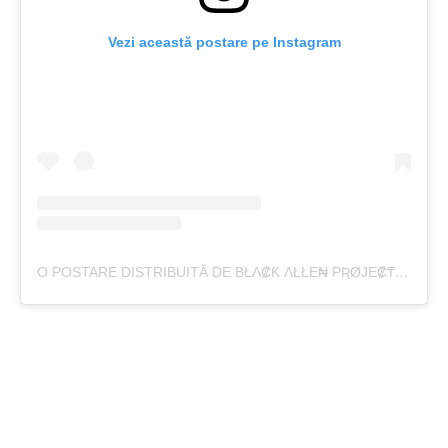
Vezi această postare pe Instagram
O POSTARE DISTRIBUITĂ DE BŁΛ₡Ƙ ΛŁŁE₦ PƦØJE₡₸ EVØŁU₸ŁØ₦🚷 (@THE_BLACK_ALIEN_PROJECT)