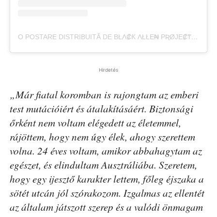
O POSTARE DISTRIBUITĂ DE BŁΛ₡Ƙ ΛŁŁE₦ PƦØJE₡₸ EVØŁU₸ŁØ₦🚷 (@THE_BLACK_ALIEN_PROJECT)
Hirdetés
„Már fiatal koromban is rajongtam az emberi
test mutációiért és átalakításáért. Biztonsági
őrként nem voltam elégedett az életemmel,
rájöttem, hogy nem úgy élek, ahogy szerettem
volna. 24 éves voltam, amikor abbahagytam az
egészet, és elindultam Ausztráliába. Szeretem,
hogy egy ijesztő karakter lettem, főleg éjszaka a
sötét utcán jól szórakozom. Izgalmas az ellentét
az általam játszott szerep és a valódi önmagam