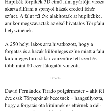
Hupikék törpikék 3D című film gyártója vissza
akarta állítani a spanyol házak eredeti fehér
színét. A falut fél éve alakították át hupikékké,
amikor megszavazták az első hivatalos Törpfalu
helyszínének.
A 250 helyi lakos arra hivatkozott, hogy a
forgatás és a házak különleges színe miatt a falu
különleges turisztikai vonzerőre tett szert és
több mint 80 ezer látogatót vonzott.
Hirdetés
David Fernández Tirado polgármester – akit fél
éve csak Törpapának becéznek – hangsúlyozta,
hogy a forgatás óta kitűnnek és eltérnek a dél-