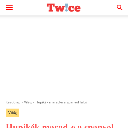
Kezdőlap
Világ
Hupikék marad-e a spanyol falu?
Világ
Hupikék marad-e a spanyol