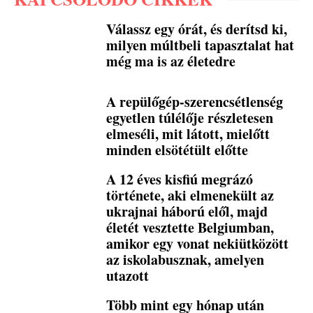
Válassz egy órát, és derítsd ki,
milyen múltbeli tapasztalat hat
még ma is az életedre
A repülőgép-szerencsétlenség
egyetlen túlélője részletesen
elmeséli, mit látott, mielőtt
minden elsötétült előtte
A 12 éves kisfiú megrázó
története, aki elmenekült az
ukrajnai háború elől, majd
életét vesztette Belgiumban,
amikor egy vonat nekiütközött
az iskolabusznak, amelyen
utazott
Több mint egy hónap után