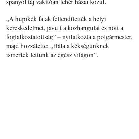
spanyol táj vakítóan fehér házai közül.
„A hupikék falak fellendítették a helyi
kereskedelmet, javult a közhangulat és nőtt a
foglalkoztatottság” – nyilatkozta a polgármester,
majd hozzátette: „Hála a kékségünknek
ismertek lettünk az egész világon”.