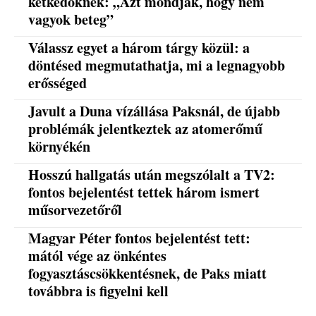
kétkedőknek: „Azt mondják, hogy nem
vagyok beteg”
Válassz egyet a három tárgy közül: a
döntésed megmutathatja, mi a legnagyobb
erősséged
Javult a Duna vízállása Paksnál, de újabb
problémák jelentkeztek az atomerőmű
környékén
Hosszú hallgatás után megszólalt a TV2:
fontos bejelentést tettek három ismert
műsorvezetőről
Magyar Péter fontos bejelentést tett:
mától vége az önkéntes
fogyasztáscsökkentésnek, de Paks miatt
továbbra is figyelni kell