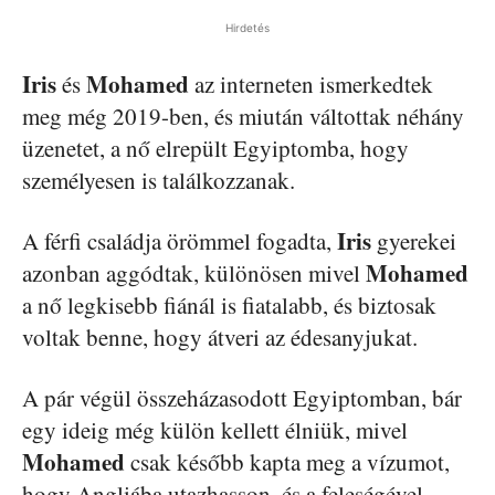
Hirdetés
Iris
Mohamed
és
az interneten ismerkedtek
meg még 2019-ben, és miután váltottak néhány
üzenetet, a nő elrepült Egyiptomba, hogy
személyesen is találkozzanak.
Iris
A férfi családja örömmel fogadta,
gyerekei
Mohamed
azonban aggódtak, különösen mivel
a nő legkisebb fiánál is fiatalabb, és biztosak
voltak benne, hogy átveri az édesanyjukat.
A pár végül összeházasodott Egyiptomban, bár
egy ideig még külön kellett élniük, mivel
Mohamed
csak később kapta meg a vízumot,
hogy Angliába utazhasson, és a feleségével