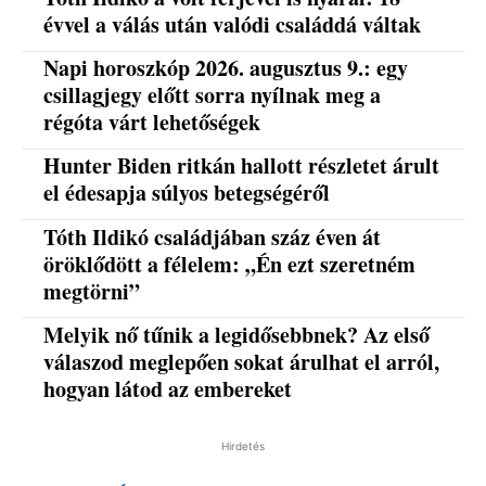
évvel a válás után valódi családdá váltak
Napi horoszkóp 2026. augusztus 9.: egy
csillagjegy előtt sorra nyílnak meg a
régóta várt lehetőségek
Hunter Biden ritkán hallott részletet árult
el édesapja súlyos betegségéről
Tóth Ildikó családjában száz éven át
öröklődött a félelem: „Én ezt szeretném
megtörni”
Melyik nő tűnik a legidősebbnek? Az első
válaszod meglepően sokat árulhat el arról,
hogyan látod az embereket
Hirdetés