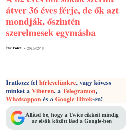
átver 36 éves férje, de ők azt
mondják, őszintén
szerelmesek egymásba
-
Írta:
Twice
2025/02/18
Facebook
Pinterest
WhatsApp
Iratkozz fel
hírlevelünkre
, vagy kövess
minket a
Viberen
, a
Telegramon
,
Whatsappon
és a
Google Hírek
-en!
Állítsd be, hogy a Twice cikkeit mindig
az elsők között lásd a Google-ben