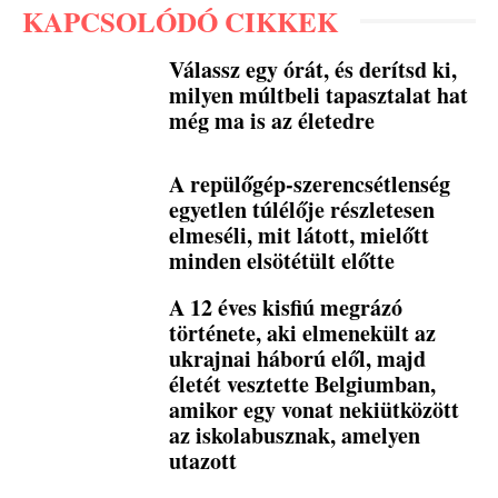
KAPCSOLÓDÓ CIKKEK
Válassz egy órát, és derítsd ki,
milyen múltbeli tapasztalat hat
még ma is az életedre
A repülőgép-szerencsétlenség
egyetlen túlélője részletesen
elmeséli, mit látott, mielőtt
minden elsötétült előtte
A 12 éves kisfiú megrázó
története, aki elmenekült az
ukrajnai háború elől, majd
életét vesztette Belgiumban,
amikor egy vonat nekiütközött
az iskolabusznak, amelyen
utazott