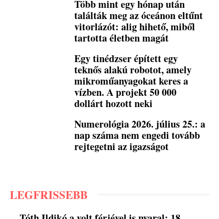
Több mint egy hónap után
találták meg az óceánon eltűnt
vitorlázót: alig hihető, miből
tartotta életben magát
Egy tinédzser épített egy
teknős alakú robotot, amely
mikroműanyagokat keres a
vízben. A projekt 50 000
dollárt hozott neki
Numerológia 2026. július 25.: a
nap száma nem engedi tovább
rejtegetni az igazságot
LEGFRISSEBB
Tóth Ildikó a volt férjével is nyaral: 18