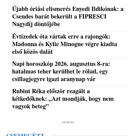
Újabb óriási elismerés Enyedi Ildikónak: a
Csendes barát bekerült a FIPRESCI
Nagydíj döntőjébe
Évtizedek óta vártak erre a rajongók:
Madonna és Kylie Minogue végre kiadta
első közös dalát
Napi horoszkóp 2026. augusztus 8-ra:
hatalmas teher kerülhet le rólad, egy
csillagjegyre igazi aranynap vár
Rubint Réka először reagált a
kétkedőknek: „Azt mondják, hogy nem
vagyok beteg”
Hirdetés
CSEMEGÉZZ