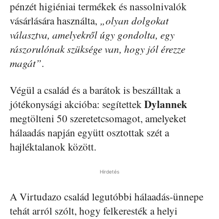
pénzét higiéniai termékek és nassolnivalók
vásárlására használta,
„olyan dolgokat
választva, amelyekről úgy gondolta, egy
rászorulónak szüksége van, hogy jól érezze
magát”
.
Végül a család és a barátok is beszálltak a
Dylannek
jótékonysági akcióba: segítettek
megtölteni 50 szeretetcsomagot, amelyeket
hálaadás napján együtt osztottak szét a
hajléktalanok között.
Hirdetés
A Virtudazo család legutóbbi hálaadás-ünnepe
tehát arról szólt, hogy felkeresték a helyi