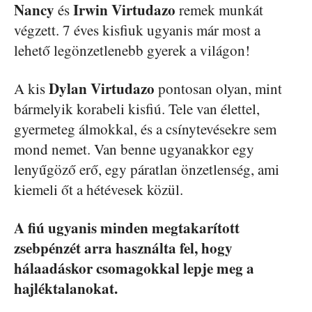
Nancy
Irwin Virtudazo
és
remek munkát
végzett. 7 éves kisfiuk ugyanis már most a
lehető legönzetlenebb gyerek a világon!
Dylan Virtudazo
A kis
pontosan olyan, mint
bármelyik korabeli kisfiú. Tele van élettel,
gyermeteg álmokkal, és a csínytevésekre sem
mond nemet. Van benne ugyanakkor egy
lenyűgöző erő, egy páratlan önzetlenség, ami
kiemeli őt a hétévesek közül.
A fiú ugyanis minden megtakarított
zsebpénzét arra használta fel, hogy
hálaadáskor csomagokkal lepje meg a
hajléktalanokat.