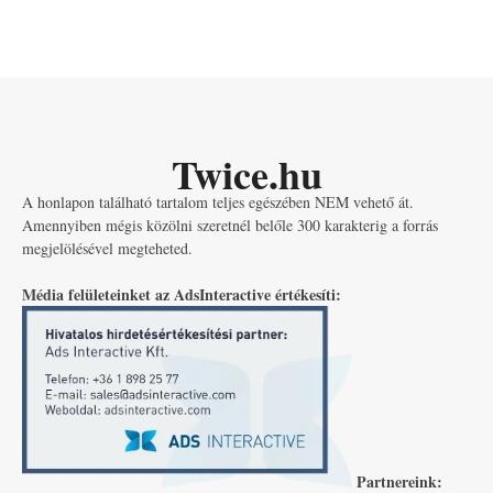
Twice.hu
A honlapon található tartalom teljes egészében NEM vehető át.
Amennyiben mégis közölni szeretnél belőle 300 karakterig a forrás
megjelölésével megteheted.
Média felületeinket az AdsInteractive értékesíti:
Partnereink: