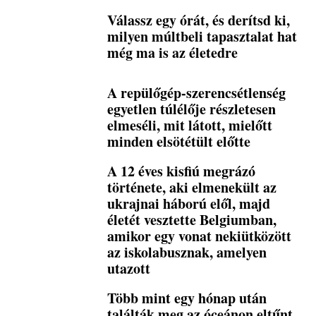
Válassz egy órát, és derítsd ki,
milyen múltbeli tapasztalat hat
még ma is az életedre
A repülőgép-szerencsétlenség
egyetlen túlélője részletesen
elmeséli, mit látott, mielőtt
minden elsötétült előtte
A 12 éves kisfiú megrázó
története, aki elmenekült az
ukrajnai háború elől, majd
életét vesztette Belgiumban,
amikor egy vonat nekiütközött
az iskolabusznak, amelyen
utazott
Több mint egy hónap után
találták meg az óceánon eltűnt