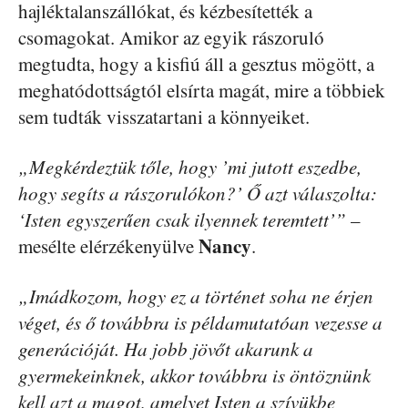
hajléktalanszállókat, és kézbesítették a
csomagokat. Amikor az egyik rászoruló
megtudta, hogy a kisfiú áll a gesztus mögött, a
meghatódottságtól elsírta magát, mire a többiek
sem tudták visszatartani a könnyeiket.
„Megkérdeztük tőle, hogy ’mi jutott eszedbe,
hogy segíts a rászorulókon?’ Ő azt válaszolta:
‘Isten egyszerűen csak ilyennek teremtett’”
–
Nancy
mesélte elérzékenyülve
.
„Imádkozom, hogy ez a történet soha ne érjen
véget, és ő továbbra is példamutatóan vezesse a
generációját. Ha jobb jövőt akarunk a
gyermekeinknek, akkor továbbra is öntöznünk
kell azt a magot, amelyet Isten a szívükbe