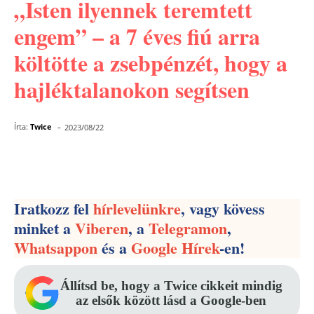
„Isten ilyennek teremtett
engem” – a 7 éves fiú arra
költötte a zsebpénzét, hogy a
hajléktalanokon segítsen
-
Írta:
Twice
2023/08/22
Facebook
Pinterest
WhatsApp
Iratkozz fel
hírlevelünkre
, vagy kövess
minket a
Viberen
, a
Telegramon
,
Whatsappon
és a
Google Hírek
-en!
Állítsd be, hogy a Twice cikkeit mindig
az elsők között lásd a Google-ben