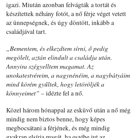
igazi. Miután azonban felvágták a tortát és
készítettek néhány fotót, a nő férje véget vetett
az ünnepségnek, és úgy döntött, inkább a
családjával tart.
„Bementem, és elkezdtem sírni, ő pedig
megölelt, aztán elindult a családja után.
Annyira szégyelltem magamat. Az
unokatestvéreim, a nagynénéim, a nagybátyáim
mind körém gyűltek, hogy letöröljék a
könnyeimet”
– idézte fel a nő.
Közel három hónappal az esküvő után a nő még
mindig nem biztos benne, hogy képes
megbocsátani a férjének, és még mindig
gyakran elsírja magát, ha eszébe jut az