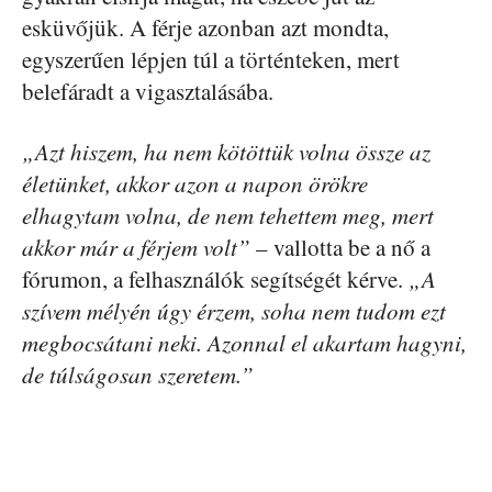
esküvőjük. A férje azonban azt mondta,
egyszerűen lépjen túl a történteken, mert
belefáradt a vigasztalásába.
„Azt hiszem, ha nem kötöttük volna össze az
életünket, akkor azon a napon örökre
elhagytam volna, de nem tehettem meg, mert
akkor már a férjem volt”
– vallotta be a nő a
fórumon, a felhasználók segítségét kérve.
„A
szívem mélyén úgy érzem, soha nem tudom ezt
megbocsátani neki. Azonnal el akartam hagyni,
de túlságosan szeretem.”