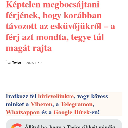
Képtelen megbocsájtani
férjének, hogy korábban
távozott az esküvőjükről – a
férj azt mondta, tegye túl
magát rajta
-
Írta:
Twice
2023/11/15
Facebook
Pinterest
WhatsApp
Iratkozz fel
hírlevelünkre
, vagy kövess
minket a
Viberen
, a
Telegramon
,
Whatsappon
és a
Google Hírek
-en!
Állítsd be, hogy a Twice cikkeit mindig