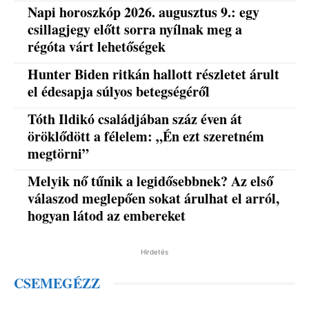
Napi horoszkóp 2026. augusztus 9.: egy
csillagjegy előtt sorra nyílnak meg a
régóta várt lehetőségek
Hunter Biden ritkán hallott részletet árult
el édesapja súlyos betegségéről
Tóth Ildikó családjában száz éven át
öröklődött a félelem: „Én ezt szeretném
megtörni”
Melyik nő tűnik a legidősebbnek? Az első
válaszod meglepően sokat árulhat el arról,
hogyan látod az embereket
Hirdetés
CSEMEGÉZZ