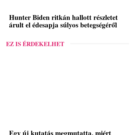
Hunter Biden ritkán hallott részletet
árult el édesapja súlyos betegségéről
EZ IS ÉRDEKELHET
Egy új kutatás megmutatta, miért