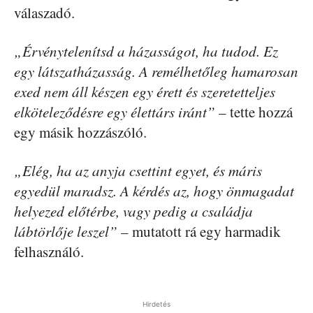
válaszadó.
„Érvénytelenítsd a házasságot, ha tudod. Ez
egy látszatházasság. A remélhetőleg hamarosan
exed nem áll készen egy érett és szeretetteljes
elköteleződésre egy élettárs iránt”
– tette hozzá
egy másik hozzászóló.
„Elég, ha az anyja csettint egyet, és máris
egyedül maradsz. A kérdés az, hogy önmagadat
helyezed előtérbe, vagy pedig a családja
lábtörlője leszel”
– mutatott rá egy harmadik
felhasználó.
Hirdetés