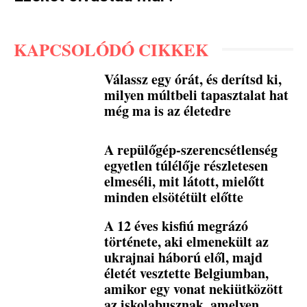
KAPCSOLÓDÓ CIKKEK
Válassz egy órát, és derítsd ki,
milyen múltbeli tapasztalat hat
még ma is az életedre
A repülőgép-szerencsétlenség
egyetlen túlélője részletesen
elmeséli, mit látott, mielőtt
minden elsötétült előtte
A 12 éves kisfiú megrázó
története, aki elmenekült az
ukrajnai háború elől, majd
életét vesztette Belgiumban,
amikor egy vonat nekiütközött
az iskolabusznak, amelyen