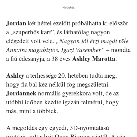
Hirdetés
Jordan
két héttel ezelőtt próbálhatta ki először
a „szuperhős kart”, és láthatólag nagyon
elégedett volt vele.
„Nagyon jól érzi magát tőle.
Annyira magabiztos. Igazi Vasember”
– mondta
Ashley Marotta
a fiú édesanyja, a 38 éves
.
Ashley
a terhessége 20. hetében tudta meg,
hogy fia bal kéz nélkül fog megszületni.
Jordannek
normális gyerekkora volt, de az
utóbbi időben kezdte igazán felmérni, hogy
más, mint a többiek.
A megoldás egy egyedi, 3D-nyomtatású
protézis volt a brit Open Bionics cégtől. A cég