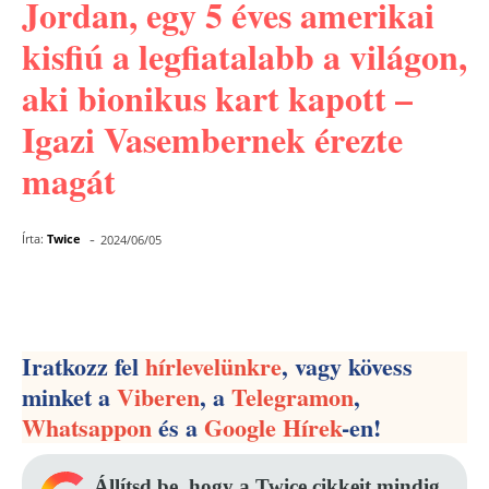
Jordan, egy 5 éves amerikai
kisfiú a legfiatalabb a világon,
aki bionikus kart kapott –
Igazi Vasembernek érezte
magát
-
Írta:
Twice
2024/06/05
Facebook
Pinterest
WhatsApp
Iratkozz fel
hírlevelünkre
, vagy kövess
minket a
Viberen
, a
Telegramon
,
Whatsappon
és a
Google Hírek
-en!
Állítsd be, hogy a Twice cikkeit mindig