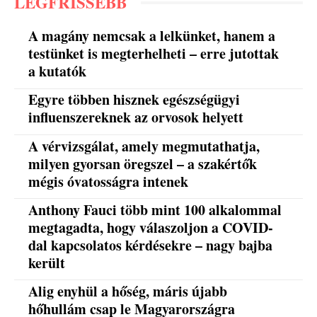
LEGFRISSEBB
A magány nemcsak a lelkünket, hanem a
testünket is megterhelheti – erre jutottak
a kutatók
Egyre többen hisznek egészségügyi
influenszereknek az orvosok helyett
A vérvizsgálat, amely megmutathatja,
milyen gyorsan öregszel – a szakértők
mégis óvatosságra intenek
Anthony Fauci több mint 100 alkalommal
megtagadta, hogy válaszoljon a COVID-
dal kapcsolatos kérdésekre – nagy bajba
került
Alig enyhül a hőség, máris újabb
hőhullám csap le Magyarországra