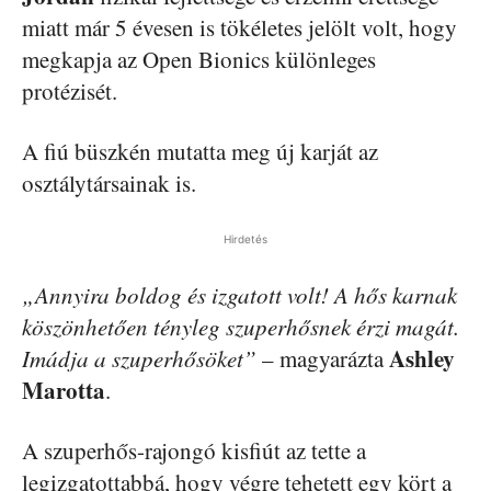
miatt már 5 évesen is tökéletes jelölt volt, hogy
megkapja az Open Bionics különleges
protézisét.
A fiú büszkén mutatta meg új karját az
osztálytársainak is.
Hirdetés
„Annyira boldog és izgatott volt! A hős karnak
köszönhetően tényleg szuperhősnek érzi magát.
Ashley
Imádja a szuperhősöket”
– magyarázta
Marotta
.
A szuperhős-rajongó kisfiút az tette a
legizgatottabbá, hogy végre tehetett egy kört a