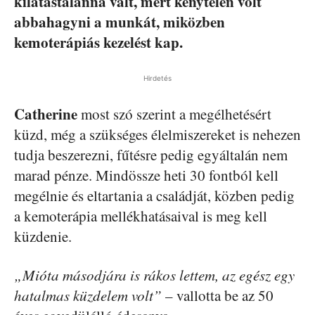
kilátástalanná vált, mert kénytelen volt
abbahagyni a munkát, miközben
kemoterápiás kezelést kap.
Hirdetés
Catherine
most szó szerint a megélhetésért
küzd, még a szükséges élelmiszereket is nehezen
tudja beszerezni, fűtésre pedig egyáltalán nem
marad pénze. Mindössze heti 30 fontból kell
megélnie és eltartania a családját, közben pedig
a kemoterápia mellékhatásaival is meg kell
küzdenie.
„Mióta másodjára is rákos lettem, az egész egy
hatalmas küzdelem volt”
– vallotta be az 50