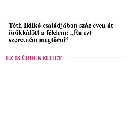
Tóth Ildikó családjában száz éven át
öröklődött a félelem: „Én ezt
szeretném megtörni”
EZ IS ÉRDEKELHET