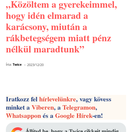
„Közöltem a gyerekeimmel,
hogy idén elmarad a
karácsony, miután a
rákbetegségem miatt pénz
nélkül maradtunk”
-
Írta:
Twice
2023/12/20
Facebook
Pinterest
WhatsApp
Iratkozz fel
hírlevelünkre
, vagy kövess
minket a
Viberen
, a
Telegramon
,
Whatsappon
és a
Google Hírek
-en!
Állítsd be, hogy a Twice cikkeit mindig