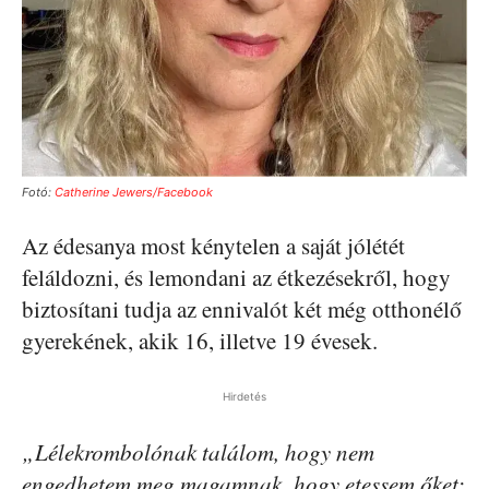
Fotó:
Catherine Jewers/Facebook
Az édesanya most kénytelen a saját jólétét
feláldozni, és lemondani az étkezésekről, hogy
biztosítani tudja az ennivalót két még otthonélő
gyerekének, akik 16, illetve 19 évesek.
Hirdetés
„Lélekrombolónak találom, hogy nem
engedhetem meg magamnak, hogy etessem őket;