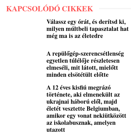
KAPCSOLÓDÓ CIKKEK
Válassz egy órát, és derítsd ki,
milyen múltbeli tapasztalat hat
még ma is az életedre
A repülőgép-szerencsétlenség
egyetlen túlélője részletesen
elmeséli, mit látott, mielőtt
minden elsötétült előtte
A 12 éves kisfiú megrázó
története, aki elmenekült az
ukrajnai háború elől, majd
életét vesztette Belgiumban,
amikor egy vonat nekiütközött
az iskolabusznak, amelyen
utazott