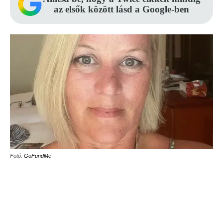
az elsők között lásd a Google-ben
Fotó:
GoFundMe