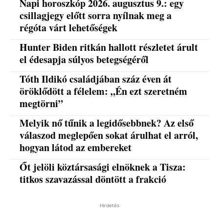
Napi horoszkóp 2026. augusztus 9.: egy
csillagjegy előtt sorra nyílnak meg a
régóta várt lehetőségek
Hunter Biden ritkán hallott részletet árult
el édesapja súlyos betegségéről
Tóth Ildikó családjában száz éven át
öröklődött a félelem: „Én ezt szeretném
megtörni”
Melyik nő tűnik a legidősebbnek? Az első
válaszod meglepően sokat árulhat el arról,
hogyan látod az embereket
Őt jelöli köztársasági elnöknek a Tisza:
titkos szavazással döntött a frakció
Hirdetés