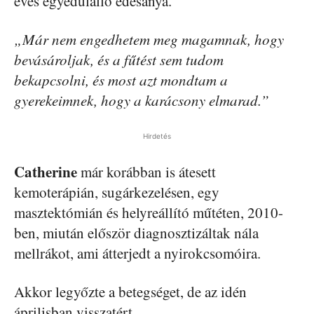
éves egyedülálló édesanya.
„Már nem engedhetem meg magamnak, hogy
bevásároljak, és a fűtést sem tudom
bekapcsolni, és most azt mondtam a
gyerekeimnek, hogy a karácsony elmarad.”
Hirdetés
Catherine
már korábban is átesett
kemoterápián, sugárkezelésen, egy
masztektómián és helyreállító műtéten, 2010-
ben, miután először diagnosztizáltak nála
mellrákot, ami átterjedt a nyirokcsomóira.
Akkor legyőzte a betegséget, de az idén
áprilisban visszatért.