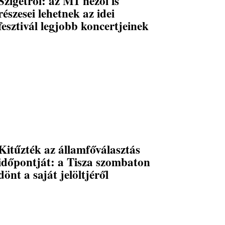
Szigetről: az M1 nézői is
részesei lehetnek az idei
fesztivál legjobb koncertjeinek
Kitűzték az államfőválasztás
időpontját: a Tisza szombaton
dönt a saját jelöltjéről