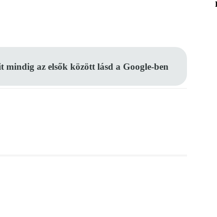
Pinterest
WhatsApp
Email
it mindig az elsők között lásd a Google-ben