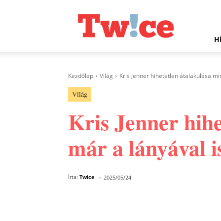
Twice.hu
H
Kezdőlap
Világ
Kris Jenner hihetetlen átalakulása mi
Világ
Kris Jenner hihe
már a lányával i
-
Írta:
Twice
2025/05/24
Facebook
Megosztás