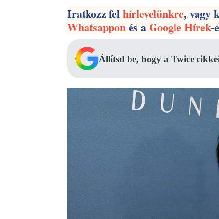
Iratkozz fel
hírlevelünkre
, vagy 
Whatsappon
és a
Google Hírek
-
Állítsd be, hogy a Twice cikke