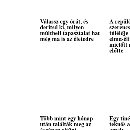
Válassz egy órát, és
A repül
derítsd ki, milyen
szerencs
múltbeli tapasztalat hat
túlélője
még ma is az életedre
elmeséli
mielőtt 
előtte
Több mint egy hónap
Egy tiné
után találták meg az
teknős a
óceánon eltűnt
amely