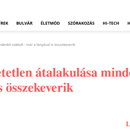
ÍREK
BULVÁR
ÉLETMÓD
SZÓRAKOZÁS
HI-TECH
ndenkit sokkolt - már a lányával is összekeverik
tetlen átalakulása mind
s összekeverik
Pinterest
WhatsApp
Email