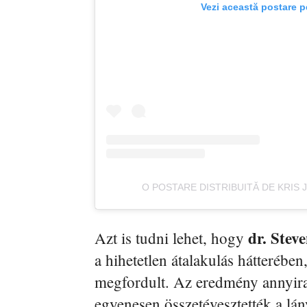
Vezi această postare p
O POSTARE DISTRIBUITĂ DE KRIS
dr. Stev
Azt is tudni lehet, hogy
a hihetetlen átalakulás hátterébe
megfordult. Az eredmény annyir
egyenesen összetévesztették a lán