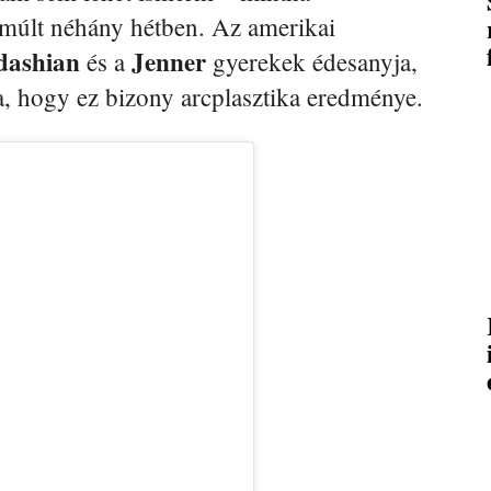
elmúlt néhány hétben. Az amerikai
dashian
Jenner
és a
gyerekek édesanyja,
a, hogy ez bizony arcplasztika eredménye.