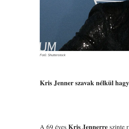
Fotó: Shutterstock
Kris Jenner szavak nélkül hagyt
Kris Jennerre
A 69 éves
szinte 