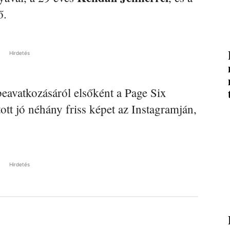
ő.
Hirdetés
beavatkozásáról elsőként a Page Six
tt jó néhány friss képet az Instagramján,
Hirdetés