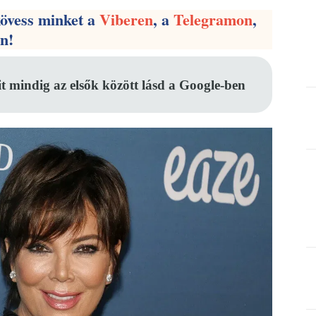
kövess minket a
Viberen
, a
Telegramon
,
en!
it mindig az elsők között lásd a Google-ben