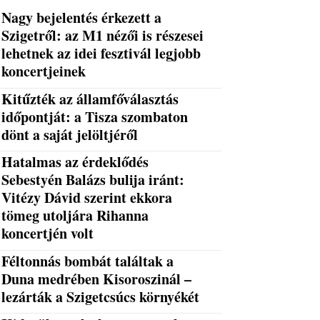
Nagy bejelentés érkezett a
Szigetről: az M1 nézői is részesei
lehetnek az idei fesztivál legjobb
koncertjeinek
Kitűzték az államfőválasztás
időpontját: a Tisza szombaton
dönt a saját jelöltjéről
Hatalmas az érdeklődés
Sebestyén Balázs bulija iránt:
Vitézy Dávid szerint ekkora
tömeg utoljára Rihanna
koncertjén volt
Féltonnás bombát találtak a
Duna medrében Kisoroszinál –
lezárták a Szigetcsúcs környékét