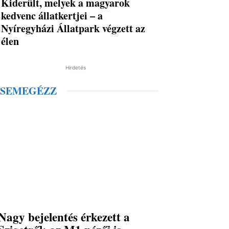
Kiderült, melyek a magyarok
kedvenc állatkertjei – a
Nyíregyházi Állatpark végzett az
élen
Hirdetés
SEMEGÉZZ
Nagy bejelentés érkezett a