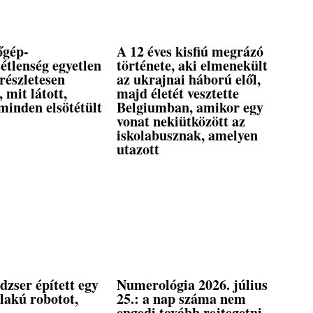
őgép-
A 12 éves kisfiú megrázó
étlenség egyetlen
története, aki elmenekült
 részletesen
az ukrajnai háború elől,
, mit látott,
majd életét vesztette
minden elsötétült
Belgiumban, amikor egy
vonat nekiütközött az
iskolabusznak, amelyen
utazott
dzser épített egy
Numerológia 2026. július
lakú robotot,
25.: a nap száma nem
engedi tovább rejtegetni