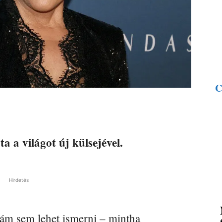
C
a a világot új külsejével.
Hirdetés
rám sem lehet ismerni – mintha