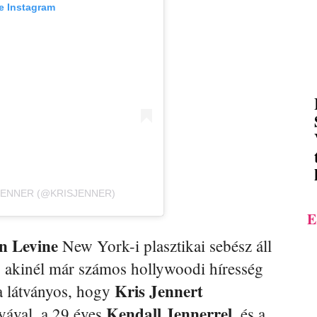
e Instagram
 JENNER (@KRISJENNER)
E
en Levine
New York-i plasztikai sebész áll
n, akinél már számos hollywoodi híresség
Kris Jennert
a látványos, hogy
Kendall
Jennerrel
yával, a 29 éves
, és a