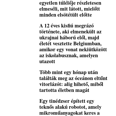
egyetlen túlélője részletesen
elmeséli, mit látott, mielőtt
minden elsötétült előtte
A 12 éves kisfiú megrázó
története, aki elmenekült az
ukrajnai háború elől, majd
életét vesztette Belgiumban,
amikor egy vonat nekiütközött
az iskolabusznak, amelyen
utazott
Több mint egy hónap után
találták meg az óceánon eltűnt
vitorlázót: alig hihető, miből
tartotta életben magát
Egy tinédzser épített egy
teknős alakú robotot, amely
mikroműanyagokat keres a