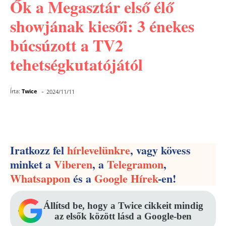
Ők a Megasztár első élő
showjának kiesői: 3 énekes
búcsúzott a TV2
tehetségkutatójától
-
Írta:
Twice
2024/11/11
Facebook
Pinterest
WhatsApp
Iratkozz fel
hírlevelünkre
, vagy kövess
minket a
Viberen
, a
Telegramon
,
Whatsappon
és a
Google Hírek
-en!
Állítsd be, hogy a Twice cikkeit mindig
az elsők között lásd a Google-ben