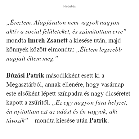
Hirdetés
„Éreztem. Alapjáraton nem vagyok nagyon
aktív a social felületeket, és számítottam erre”
–
Imreh Zsanett
mondta
a kiesése után, majd
könnyek között elmondta:
„Életem legszebb
napjait éltem meg.”
Búzási Patrik
másodikként esett ki a
Megasztárból, annak ellenére, hogy vasárnap
este elsőként lépett színpadra és nagy dicséretet
kapott a zsűritől.
„Ez egy nagyon fura helyzet,
én nyitottam ezt az adást és én vagyok, aki
Patrik
távozik”
– mondta kiesése után
.