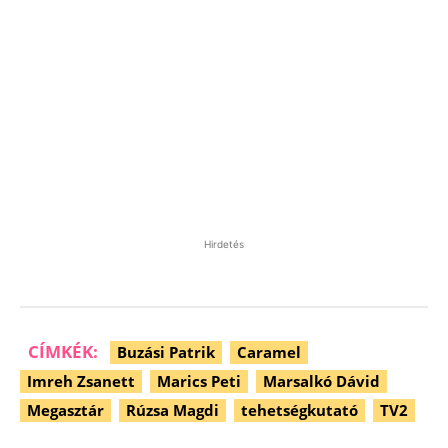
Hirdetés
CÍMKÉK:
Buzási Patrik
Caramel
Imreh Zsanett
Marics Peti
Marsalkó Dávid
Megasztár
Rúzsa Magdi
tehetségkutató
TV2