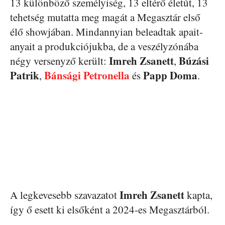
13 különböző személyiség, 13 eltérő életút, 13
tehetség mutatta meg magát a Megasztár első
élő showjában. Mindannyian beleadtak apait-
anyait a produkciójukba, de a veszélyzónába
Imreh Zsanett
Búzási
négy versenyző került:
,
Patrik
Bánsági Petronella
Papp Doma
,
és
.
Imreh Zsanett
A legkevesebb szavazatot
kapta,
így ő esett ki elsőként a 2024-es Megasztárból.