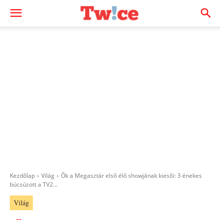
Kezdőlap
Világ
Ők a Megasztár első élő showjának kiesői: 3 énekes
búcsúzott a TV2...
Világ