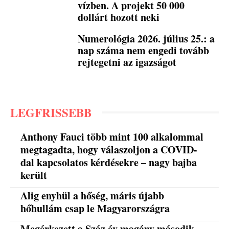
vízben. A projekt 50 000
dollárt hozott neki
Numerológia 2026. július 25.: a
nap száma nem engedi tovább
rejtegetni az igazságot
LEGFRISSEBB
Anthony Fauci több mint 100 alkalommal
megtagadta, hogy válaszoljon a COVID-
dal kapcsolatos kérdésekre – nagy bajba
került
Alig enyhül a hőség, máris újabb
hőhullám csap le Magyarországra
Megérkezett a Száz év magány második