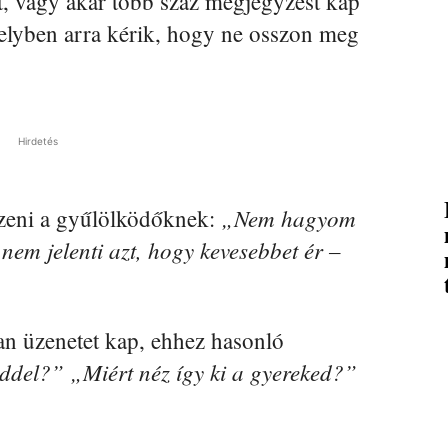
at, vagy akár több száz megjegyzést kap
lyben arra kérik, hogy ne osszon meg
Hirdetés
„Nem hagyom
zeni a gyűlölködőknek:
em jelenti azt, hogy kevesebbet ér –
an üzenetet kap, ehhez hasonló
ddel?” „Miért néz így ki a gyereked?”