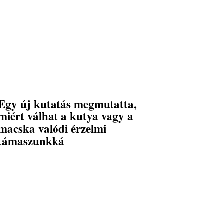
Egy új kutatás megmutatta,
miért válhat a kutya vagy a
macska valódi érzelmi
támaszunkká