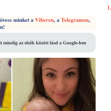
Pinterest
WhatsApp
Email
kövess minket a
Viberen
, a
Telegramon
,
en!
it mindig az elsők között lásd a Google-ben