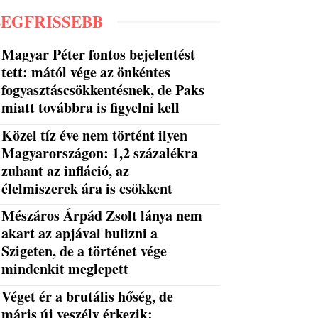
LEGFRISSEBB
Magyar Péter fontos bejelentést
tett: mától vége az önkéntes
fogyasztáscsökkentésnek, de Paks
miatt továbbra is figyelni kell
Közel tíz éve nem történt ilyen
Magyarországon: 1,2 százalékra
zuhant az infláció, az
élelmiszerek ára is csökkent
Mészáros Árpád Zsolt lánya nem
akart az apjával bulizni a
Szigeten, de a történet vége
mindenkit meglepett
Véget ér a brutális hőség, de
máris új veszély érkezik: