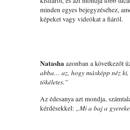
kisfiáról, és azt mondja több tuc
minden egyes bejegyzéséhez, ame
képeket vagy videókat a fiáról.
Natasha
azonban a következőt ü
abba… az, hogy másképp néz ki, n
tökéletes.”
Az édesanya azt mondja, számtal
„Mi a baj a gyereke
kérdésekkel: