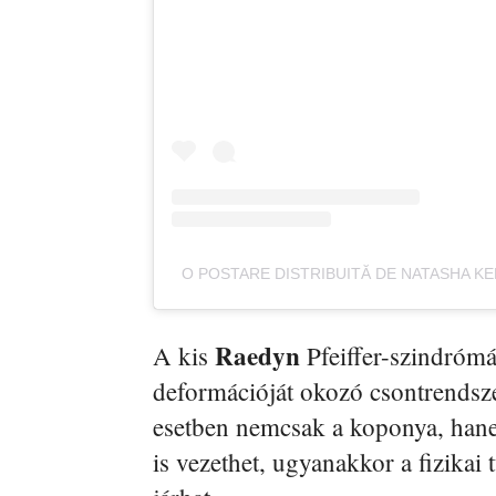
O POSTARE DISTRIBUITĂ DE NATASHA K
Raedyn
A kis
Pfeiffer-szindrómá
deformációját okozó csontrendszer
esetben nemcsak a koponya, hanem
is vezethet, ugyanakkor a fizikai