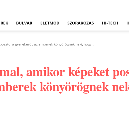
ÍREK
BULVÁR
ÉLETMÓD
SZÓRAKOZÁS
HI-TECH
osztol a gyerekéről, az emberek könyörögnek neki, hogy...
al, amikor képeket pos
emberek könyörögnek nek