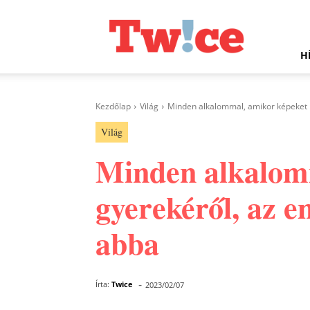
Twice.hu
H
Kezdőlap
Világ
Minden alkalommal, amikor képeket p
Világ
Minden alkalomm
gyerekéről, az 
abba
-
Írta:
Twice
2023/02/07