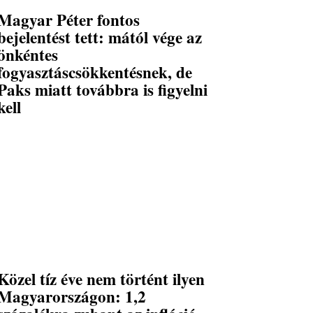
Magyar Péter fontos
bejelentést tett: mától vége az
önkéntes
fogyasztáscsökkentésnek, de
Paks miatt továbbra is figyelni
kell
Közel tíz éve nem történt ilyen
Magyarországon: 1,2