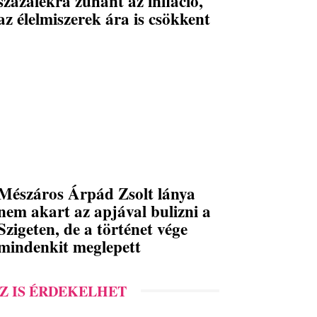
százalékra zuhant az infláció,
az élelmiszerek ára is csökkent
Mészáros Árpád Zsolt lánya
nem akart az apjával bulizni a
Szigeten, de a történet vége
mindenkit meglepett
Z IS ÉRDEKELHET