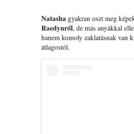
Natasha
gyakran oszt meg képeke
Raedynről
, de más anyákkal ell
hanem komoly zaklatásnak van kité
átlagostól.