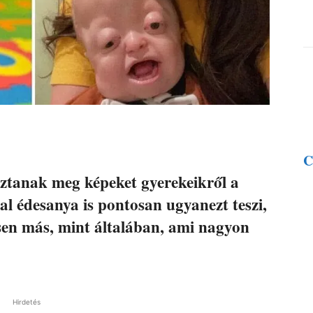
C
tanak meg képeket gyerekeikről a
tal édesanya is pontosan ugyanezt teszi,
esen más, mint általában, ami nagyon
Hirdetés