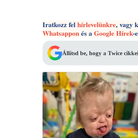
Facebook
Megosztás
Iratkozz fel
hírlevelünkre
, vagy 
Whatsappon
és a
Google Hírek
-
Állítsd be, hogy a Twice cikke