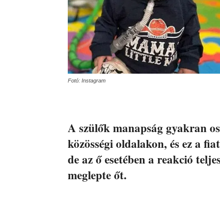
Fotó: Instagram
A szülők manapság gyakran osz
közösségi oldalakon, és ez a fia
de az ő esetében a reakció telj
meglepte őt.