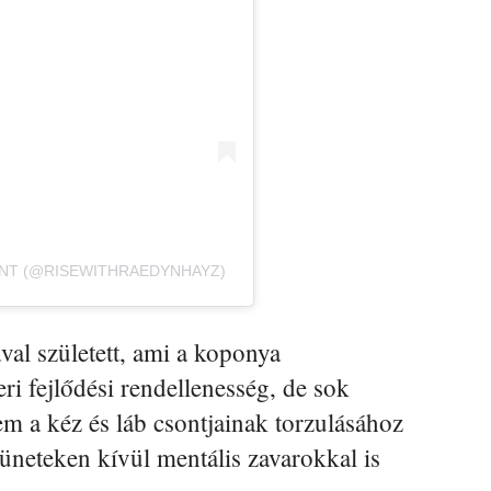
ENT (@RISEWITHRAEDYNHAYZ)
val született, ami a koponya
i fejlődési rendellenesség, de sok
 a kéz és láb csontjainak torzulásához
 tüneteken kívül mentális zavarokkal is