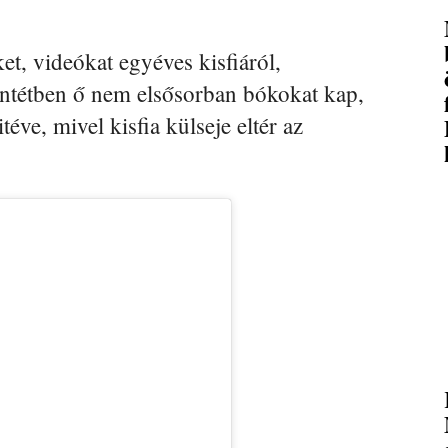
t, videókat egyéves kisfiáról,
entétben ő nem elsősorban bókokat kap,
ve, mivel kisfia külseje eltér az