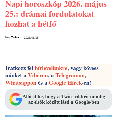
Napi horoszkóp 2026. május
25.: drámai fordulatokat
hozhat a hétfő
-
Írta:
Twice
2026/05/25
Facebook
Pinterest
WhatsApp
Iratkozz fel
hírlevelünkre
, vagy kövess
minket a
Viberen
, a
Telegramon
,
Whatsappon
és a
Google Hírek
-en!
Állítsd be, hogy a Twice cikkeit mindig
az elsők között lásd a Google-ben