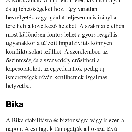
A Kos számára a nap lendületet, kíváncsiságot
és új lehetőségeket hoz. Egy váratlan
beszélgetés vagy ajánlat teljesen más irányba
terelheti a következő heteket. A szakmai életben
most különösen fontos lehet a gyors reagálás,
ugyanakkor a túlzott impulzivitás könnyen
konfliktusokat szülhet. A szerelemben az
őszinteség és a szenvedély erősítheti a
kapcsolatokat, az egyedülállók pedig új
ismeretségek révén kerülhetnek izgalmas
helyzetbe.
Bika
A Bika stabilitásra és biztonságra vágyik ezen a
napon. A csillagok támogatják a hosszú távú