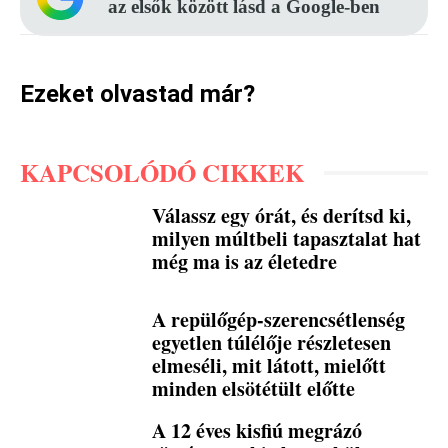
az elsők között lásd a Google-ben
Ezeket olvastad már?
KAPCSOLÓDÓ CIKKEK
Válassz egy órát, és derítsd ki,
milyen múltbeli tapasztalat hat
még ma is az életedre
A repülőgép-szerencsétlenség
egyetlen túlélője részletesen
elmeséli, mit látott, mielőtt
minden elsötétült előtte
A 12 éves kisfiú megrázó