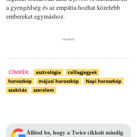
a gyengédség és az empátia hozhat közelebb
embereket egymáshoz.
Hirdetés
CÍMKÉK:
asztrológia
csillagjegyek
horoszkóp
májusi horoszkóp
Napi horoszkóp
szakítás
szerelem
Facebook
Pinterest
WhatsApp
Állítsd be, hogy a Twice cikkeit mindig