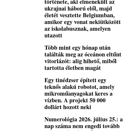
története, aki elmenekült az
ukrajnai háború elől, majd
életét vesztette Belgiumban,
amikor egy vonat nekiütközött
az iskolabusznak, amelyen
utazott
Több mint egy hónap után
találták meg az óceánon eltűnt
vitorlázót: alig hihető, miből
tartotta életben magát
Egy tinédzser épített egy
teknős alakú robotot, amely
mikroműanyagokat keres a
vízben. A projekt 50 000
dollárt hozott neki
Numerológia 2026. július 25.: a
nap száma nem engedi tovább