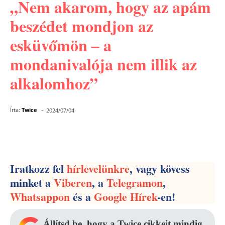
„Nem akarom, hogy az apám
beszédet mondjon az
esküvőmön – a
mondanivalója nem illik az
alkalomhoz”
-
Írta:
Twice
2024/07/04
Facebook
Pinterest
WhatsApp
Iratkozz fel
hírlevelünkre
, vagy kövess
minket a
Viberen
, a
Telegramon
,
Whatsappon
és a
Google Hírek
-en!
Állítsd be, hogy a Twice cikkeit mindig