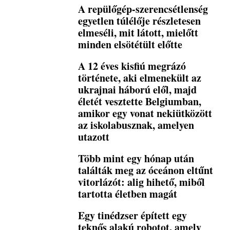
A repülőgép-szerencsétlenség
egyetlen túlélője részletesen
elmeséli, mit látott, mielőtt
minden elsötétült előtte
A 12 éves kisfiú megrázó
története, aki elmenekült az
ukrajnai háború elől, majd
életét vesztette Belgiumban,
amikor egy vonat nekiütközött
az iskolabusznak, amelyen
utazott
Több mint egy hónap után
találták meg az óceánon eltűnt
vitorlázót: alig hihető, miből
tartotta életben magát
Egy tinédzser épített egy
teknős alakú robotot, amely