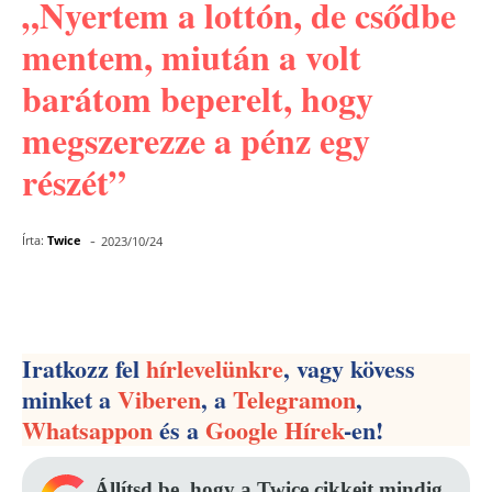
„Nyertem a lottón, de csődbe
mentem, miután a volt
barátom beperelt, hogy
megszerezze a pénz egy
részét”
-
Írta:
Twice
2023/10/24
Facebook
Pinterest
WhatsApp
Iratkozz fel
hírlevelünkre
, vagy kövess
minket a
Viberen
, a
Telegramon
,
Whatsappon
és a
Google Hírek
-en!
Állítsd be, hogy a Twice cikkeit mindig