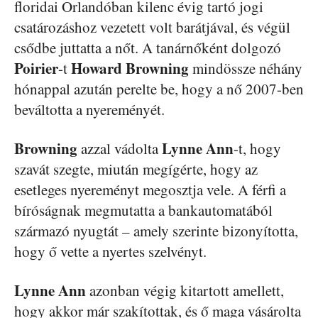
floridai Orlandóban kilenc évig tartó jogi
csatározáshoz vezetett volt barátjával, és végül
csődbe juttatta a nőt. A tanárnőként dolgozó
Poirier
Howard Browning
-t
mindössze néhány
hónappal azután perelte be, hogy a nő 2007-ben
beváltotta a nyereményét.
Browning
Lynne Ann
azzal vádolta
-t, hogy
szavát szegte, miután megígérte, hogy az
esetleges nyereményt megosztja vele. A férfi a
bíróságnak megmutatta a bankautomatából
származó nyugtát – amely szerinte bizonyította,
hogy ő vette a nyertes szelvényt.
Lynne Ann
azonban végig kitartott amellett,
hogy akkor már szakítottak, és ő maga vásárolta