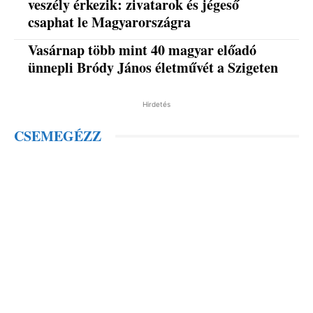
veszély érkezik: zivatarok és jégeső
csaphat le Magyarországra
Vasárnap több mint 40 magyar előadó
ünnepli Bródy János életművét a Szigeten
Hirdetés
CSEMEGÉZZ