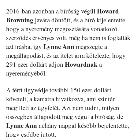
Howard
2016-ban azonban a bíróság végül
Browning
javára döntött, és a bíró kijelentette,
hogy a nyeremény megosztására vonatkozó
szerződés érvényes volt, még ha nem is foglalták
Lynne Ann
azt írásba, így
megszegte a
megállapodást, és az ítélet arra kötelezte, hogy
Howardnak
291 ezer dollárt adjon
a
nyereményéből.
A férfi ügyvédje további 150 ezer dollárt
követelt, a kamatra hivatkozva, ami szintén
megilleti az ügyfelét. Azt nem tudni, milyen
összegben állapodott meg végül a bíróság, de
Lynne Ann
néhány nappal később bejelentette,
hogy csődbe jutott.