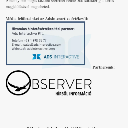
Amennyiben mégis közölni szeretnél belőle 300 karakterig a forrás
megjelölésével megteheted.
Média felületeinket az AdsInteractive értékesíti:
Partnereink: