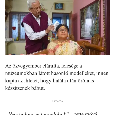
Az özvegyember elárulta, felesége a
múzeumokban látott hasonló modelleket, innen
kapta az ihletet, hogy halála után őróla is
készítsenek bábut.
Hirdetés
„Nem tudom, mit gondoljak”
– tette szóvá