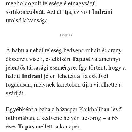
megboldogult felesége életnagyságú
Indrani
szilikonszobrát. Azt állítja, ez volt
utolsó kívánsága.
Hirdetés
A bábu a néhai feleség kedvenc ruháit és arany
Tapast
ékszereit viseli, és elkíséri
valamennyi
jelentős társasági eseményre. Így történt, hogy a
Indrani
halott
jelen lehetett a fia esküvői
fogadásán, melynek keretében újra viselhette a
száriját.
Egyébként a baba a házaspár Kaikhaliban lévő
otthonában, a kedvenc helyén ücsörög – a 65
Tapas
éves
mellett, a kanapén.