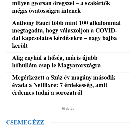
milyen gyorsan öregszel – a szakértők
mégis óvatosságra intenek
Anthony Fauci több mint 100 alkalommal
megtagadta, hogy válaszoljon a COVID-
dal kapcsolatos kérdésekre – nagy bajba
került
Alig enyhül a hőség, máris újabb
hőhullám csap le Magyarországra
Megérkezett a Száz év magány második
évada a Netflixre: 7 érdekesség, amit
érdemes tudni a sorozatról
Hirdetés
CSEMEGÉZZ