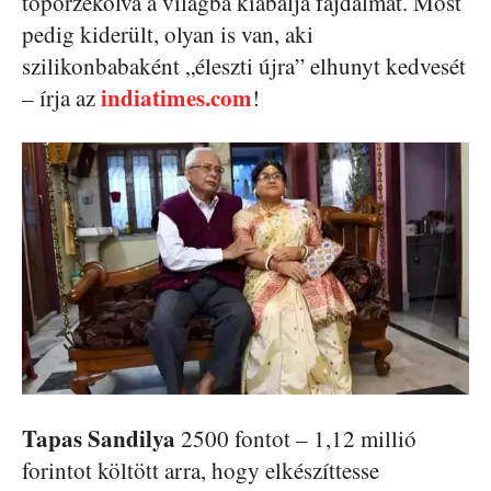
toporzékolva a világba kiabálja fájdalmát. Most
pedig kiderült, olyan is van, aki
szilikonbabaként „éleszti újra” elhunyt kedvesét
indiatimes.com
– írja az
!
Tapas Sandilya
2500 fontot – 1,12 millió
forintot költött arra, hogy elkészíttesse