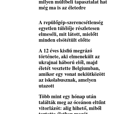
milyen múltbeli tapasztalat hat
még ma is az életedre
A repülőgép-szerencsétlenség
egyetlen túlélője részletesen
elmeséli, mit látott, mielőtt
minden elsötétült előtte
A 12 éves kisfiú megrázó
története, aki elmenekült az
ukrajnai háború elől, majd
életét vesztette Belgiumban,
amikor egy vonat nekiütközött
az iskolabusznak, amelyen
utazott
Több mint egy hónap után
találták meg az óceánon eltűnt
vitorlázót: alig hihető, miből
tartotta életben magát