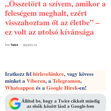
„Összetört a szívem, amikor a
feleségem meghalt, ezért
visszahoztam őt az életbe” –
ez volt az utolsó kívánsága
-
Írta:
Twice
2023/01/14
Facebook
Pinterest
WhatsApp
Iratkozz fel
hírlevelünkre
, vagy kövess
minket a
Viberen
, a
Telegramon
,
Whatsappon
és a
Google Hírek
-en!
Állítsd be, hogy a Twice cikkeit mindig
az elsők között lásd a Google-ben