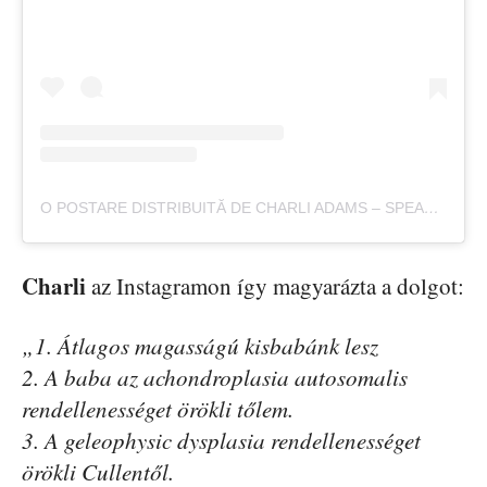
O POSTARE DISTRIBUITĂ DE CHARLI ADAMS – SPEAKER (@CHARLI_KATE)
Charli
az Instagramon így magyarázta a dolgot:
„1. Átlagos magasságú kisbabánk lesz
2. A baba az achondroplasia autosomalis
rendellenességet örökli tőlem.
3. A geleophysic dysplasia rendellenességet
örökli Cullentől.