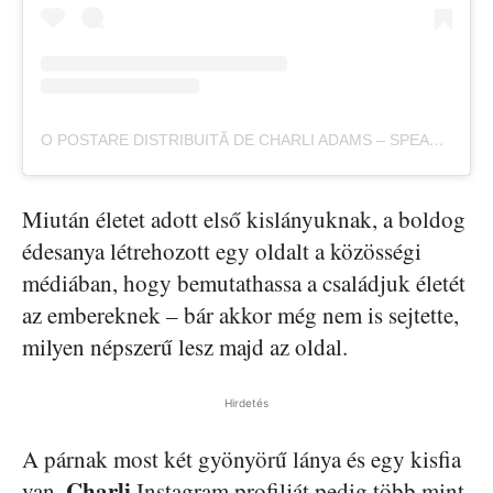
O POSTARE DISTRIBUITĂ DE CHARLI ADAMS – SPEAKER (@CHARLI_KATE)
Miután életet adott első kislányuknak, a boldog
édesanya létrehozott egy oldalt a közösségi
médiában, hogy bemutathassa a családjuk életét
az embereknek – bár akkor még nem is sejtette,
milyen népszerű lesz majd az oldal.
Hirdetés
A párnak most két gyönyörű lánya és egy kisfia
Charli
van,
Instagram profilját pedig több mint