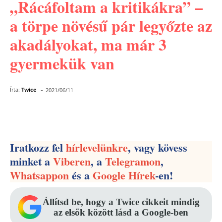
„Rácáfoltam a kritikákra” –
a törpe növésű pár legyőzte az
akadályokat, ma már 3
gyermekük van
-
Írta:
Twice
2021/06/11
Facebook
Pinterest
WhatsApp
Iratkozz fel
hírlevelünkre
, vagy kövess
minket a
Viberen
, a
Telegramon
,
Whatsappon
és a
Google Hírek
-en!
Állítsd be, hogy a Twice cikkeit mindig
az elsők között lásd a Google-ben