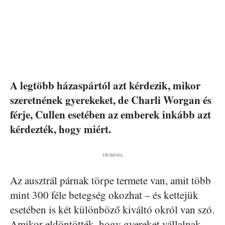
A legtöbb házaspártól azt kérdezik, mikor
szeretnének gyerekeket, de Charli Worgan és
férje, Cullen esetében az emberek inkább azt
kérdezték, hogy miért.
Hirdetés
Az ausztrál párnak törpe termete van, amit több
mint 300 féle betegség okozhat – és kettejük
esetében is két különböző kiváltó okról van szó.
Amikor eldöntötték, hogy gyereket vállalnak,