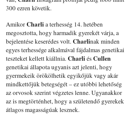
300 ezren követik.
Charli
Amikor
a terhesség 14. hetében
megosztotta, hogy harmadik gyerekét várja, a
Charli
bejelentése keserédes volt.
nak minden
egyes terhessége alkalmával fájdalmas genetikai
Charli
Cullen
teszteket kellett kiállnia.
és
genetikai állapota ugyanis azt jelenti, hogy
gyermekeik örökölhetik egyikőjük vagy akár
mindkettőjük betegségét – ez utóbbi lehetőség
az orvosok szerint végzetes lenne. Ugyanakkor
az is megtörténhet, hogy a születendő gyerekek
átlagos magasságúak lesznek.