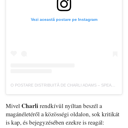
Vezi această postare pe Instagram
O POSTARE DISTRIBUITĂ DE CHARLI ADAMS – SPEAKER (@CHARLI_KATE)
Charli
Mivel
rendkívül nyíltan beszél a
magánéletéről a közösségi oldalon, sok kritikát
is kap, és bejegyzésében ezekre is reagál: