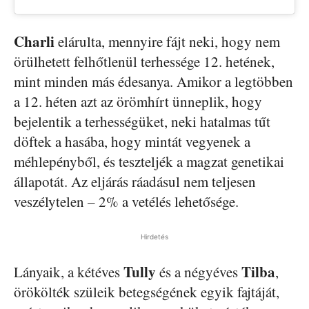
Charli
elárulta, mennyire fájt neki, hogy nem
örülhetett felhőtlenül terhessége 12. hetének,
mint minden más édesanya. Amikor a legtöbben
a 12. héten azt az örömhírt ünneplik, hogy
bejelentik a terhességüket, neki hatalmas tűt
döftek a hasába, hogy mintát vegyenek a
méhlepényből, és teszteljék a magzat genetikai
állapotát. Az eljárás ráadásul nem teljesen
veszélytelen – 2% a vetélés lehetősége.
Hirdetés
Tully
Tilba
Lányaik, a kétéves
és a négyéves
,
örökölték szüleik betegségének egyik fajtáját,