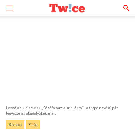
Kezdőlap
Kiemelt
„Rácáfoltam a kritikákra” - a törpe növésű pár
legyőzte az akadályokat, ma...
Kiemelt
Világ