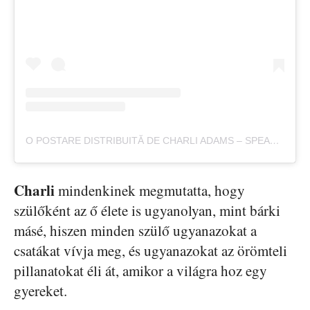
O POSTARE DISTRIBUITĂ DE CHARLI ADAMS – SPEAKER (@CHARLI_KATE)
Charli
mindenkinek megmutatta, hogy
szülőként az ő élete is ugyanolyan, mint bárki
másé, hiszen minden szülő ugyanazokat a
csatákat vívja meg, és ugyanazokat az örömteli
pillanatokat éli át, amikor a világra hoz egy
gyereket.