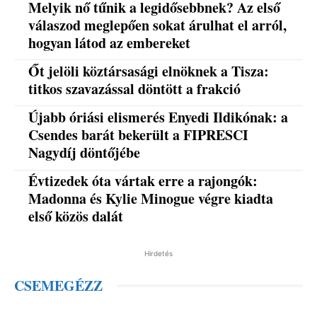
Melyik nő tűnik a legidősebbnek? Az első
válaszod meglepően sokat árulhat el arról,
hogyan látod az embereket
Őt jelöli köztársasági elnöknek a Tisza:
titkos szavazással döntött a frakció
Újabb óriási elismerés Enyedi Ildikónak: a
Csendes barát bekerült a FIPRESCI
Nagydíj döntőjébe
Évtizedek óta vártak erre a rajongók:
Madonna és Kylie Minogue végre kiadta
első közös dalát
Hirdetés
CSEMEGÉZZ