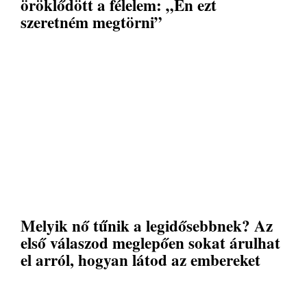
öröklődött a félelem: „Én ezt
szeretném megtörni”
Melyik nő tűnik a legidősebbnek? Az
első válaszod meglepően sokat árulhat
el arról, hogyan látod az embereket