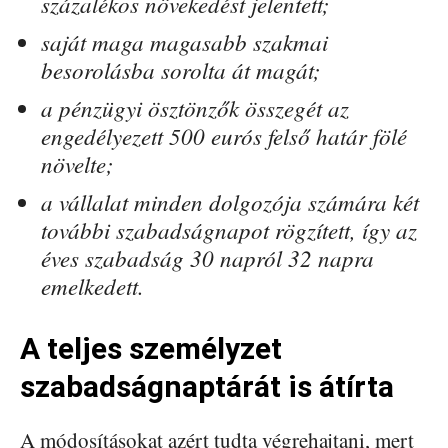
százalékos növekedést jelentett;
saját maga magasabb szakmai
besorolásba sorolta át magát;
a pénzügyi ösztönzők összegét az
engedélyezett 500 eurós felső határ fölé
növelte;
a vállalat minden dolgozója számára két
további szabadságnapot rögzített, így az
éves szabadság 30 napról 32 napra
emelkedett.
A teljes személyzet
szabadságnaptárát is átírta
A módosításokat azért tudta végrehajtani, mert