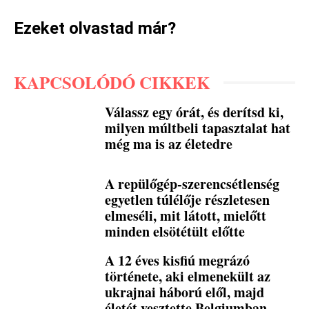
Ezeket olvastad már?
KAPCSOLÓDÓ CIKKEK
Válassz egy órát, és derítsd ki,
milyen múltbeli tapasztalat hat
még ma is az életedre
A repülőgép-szerencsétlenség
egyetlen túlélője részletesen
elmeséli, mit látott, mielőtt
minden elsötétült előtte
A 12 éves kisfiú megrázó
története, aki elmenekült az
ukrajnai háború elől, majd
életét vesztette Belgiumban,