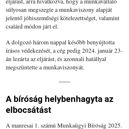
eljárást, arra hivatkozva, hogy a munkavállaló
súlyosan megszegte a munkaviszony alapját
jelentő jóhiszeműségi kötelezettséget, valamint
csalárd módon járt el.
A dolgozó három nappal később benyújtotta
írásos védekezését, a cég pedig 2024. január 23-
án lezárta az eljárást, és azonnali hatállyal
megszüntette a munkaviszonyát.
Hirdetés
A bíróság helybenhagyta az
elbocsátást
A manresai 1. számú Munkaügyi Bíróság 2025.