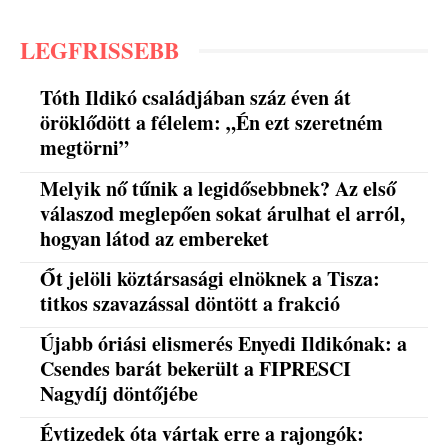
LEGFRISSEBB
Tóth Ildikó családjában száz éven át
öröklődött a félelem: „Én ezt szeretném
megtörni”
Melyik nő tűnik a legidősebbnek? Az első
válaszod meglepően sokat árulhat el arról,
hogyan látod az embereket
Őt jelöli köztársasági elnöknek a Tisza:
titkos szavazással döntött a frakció
Újabb óriási elismerés Enyedi Ildikónak: a
Csendes barát bekerült a FIPRESCI
Nagydíj döntőjébe
Évtizedek óta vártak erre a rajongók: