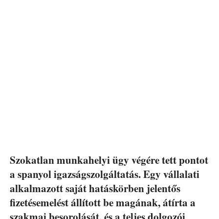
Szokatlan munkahelyi ügy végére tett pontot
a spanyol igazságszolgáltatás. Egy vállalati
alkalmazott saját hatáskörben jelentős
fizetésemelést állított be magának, átírta a
szakmai besorolását, és a teljes dolgozói