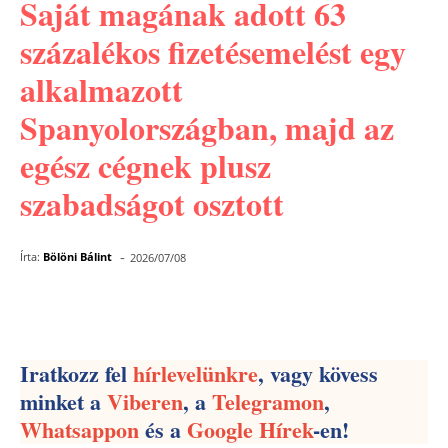
Saját magának adott 63
százalékos fizetésemelést egy
alkalmazott
Spanyolországban, majd az
egész cégnek plusz
szabadságot osztott
-
Írta:
Bölöni Bálint
2026/07/08
Facebook
Pinterest
WhatsApp
Iratkozz fel
hírlevelünkre
, vagy kövess
minket a
Viberen
, a
Telegramon
,
Whatsappon
és a
Google Hírek
-en!