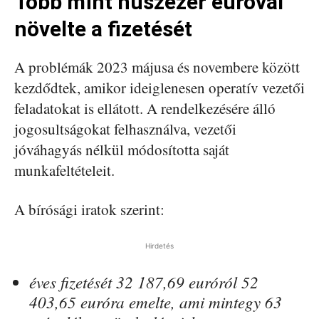
Több mint húszezer euróval
növelte a fizetését
A problémák 2023 májusa és novembere között
kezdődtek, amikor ideiglenesen operatív vezetői
feladatokat is ellátott. A rendelkezésére álló
jogosultságokat felhasználva, vezetői
jóváhagyás nélkül módosította saját
munkafeltételeit.
A bírósági iratok szerint:
Hirdetés
éves fizetését 32 187,69 euróról 52
403,65 euróra emelte, ami mintegy 63