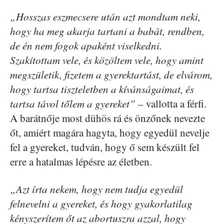
„Hosszas eszmecsere után azt mondtam neki,
hogy ha meg akarja tartani a babát, rendben,
de én nem fogok apaként viselkedni.
Szakítottam vele, és közöltem vele, hogy amint
megszületik, fizetem a gyerektartást, de elvárom,
hogy tartsa tiszteletben a kívánságaimat, és
tartsa távol tőlem a gyereket”
– vallotta a férfi.
A barátnője most dühös rá és önzőnek nevezte
őt, amiért magára hagyta, hogy egyedül nevelje
fel a gyereket, tudván, hogy ő sem készült fel
erre a hatalmas lépésre az életben.
„Azt írta nekem, hogy nem tudja egyedül
felnevelni a gyereket, és hogy gyakorlatilag
kényszerítem őt az abortuszra azzal, hogy