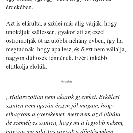
érdekében.
Azt is elárulta, a szülei már alig várják, hogy
unokájuk szülessen, gyakorlatilag ezzel
ostromolják őt az utóbbi néhány évben, így ha
megtudnák, hogy apa lesz, és ő ezt nem vállalja,
nagyon dühösek lennének. Ezért inkább
eltitkolja előlük.
Hirdetés
„Határozottan nem akarok gyereket. Erkölcsi
szinten nem igazán érzem jól magam, hogy
elhagyom a gyerekemet, mert nem az ő hibája,
de személyes szinten, hogy mi a legjobb nekem,
nagyon magabiztos vagyok a döntésemben.