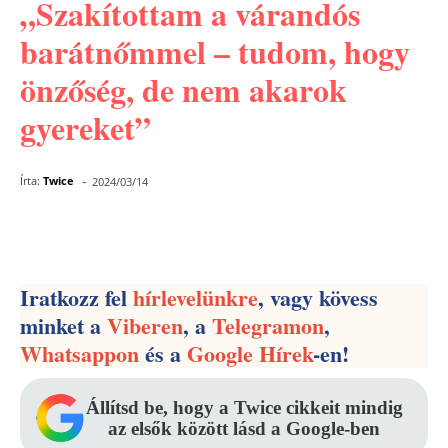
„Szakítottam a várandós
barátnőmmel – tudom, hogy
önzőség, de nem akarok
gyereket”
-
Írta:
Twice
2024/03/14
Facebook
Pinterest
WhatsApp
Iratkozz fel
hírlevelünkre
, vagy kövess
minket a
Viberen
, a
Telegramon
,
Whatsappon
és a
Google Hírek
-en!
Állítsd be, hogy a Twice cikkeit mindig
az elsők között lásd a Google-ben