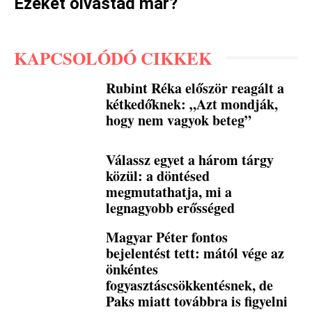
Ezeket olvastad már?
KAPCSOLÓDÓ CIKKEK
Rubint Réka először reagált a
kétkedőknek: „Azt mondják,
hogy nem vagyok beteg”
Válassz egyet a három tárgy
közül: a döntésed
megmutathatja, mi a
legnagyobb erősséged
Magyar Péter fontos
bejelentést tett: mától vége az
önkéntes
fogyasztáscsökkentésnek, de
Paks miatt továbbra is figyelni