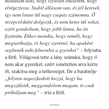
mondtam neki, hogy szívesen elkísérem, hogy
elvégeztesse. Stabil állásom van, és jól keresek,
így nem lenne túl nagy csapás számomra. Ő
recepciósként dolgozik, és nem keres túl sokat,
ezért gondoltam, hogy jobb lenne, ha én
fizetném. Ekkor mondta, hogy reméli, hogy
megtarthatja, és hogy szeretné, ha apaként
segítenék neki felnevelni a gyereket”
– folytatta
a férfi. Világossá tette a lány számára, hogy ő
nem akar gyereket, ezért ismételten arra kérte
őt, szakítsa meg a terhességet. De a barátnője
„folyton ragaszkodott hozzá, hogy ha
megszületik, meggondolom magam, és csak
próbáljam meg”
– írta a férfi.
Hirdetés