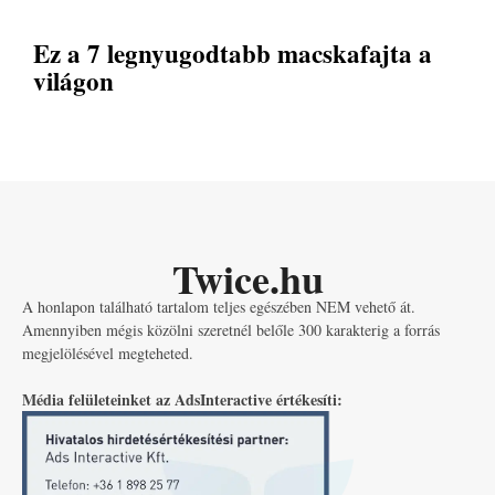
Ez a 7 legnyugodtabb macskafajta a
világon
Twice.hu
A honlapon található tartalom teljes egészében NEM vehető át.
Amennyiben mégis közölni szeretnél belőle 300 karakterig a forrás
megjelölésével megteheted.
Média felületeinket az AdsInteractive értékesíti: