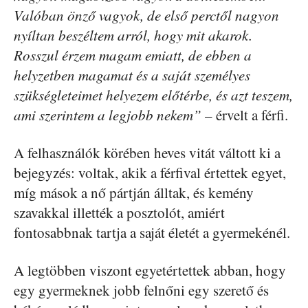
Valóban önző vagyok, de első perctől nagyon
nyíltan beszéltem arról, hogy mit akarok.
Rosszul érzem magam emiatt, de ebben a
helyzetben magamat és a saját személyes
szükségleteimet helyezem előtérbe, és azt teszem,
ami szerintem a legjobb nekem”
– érvelt a férfi.
A felhasználók körében heves vitát váltott ki a
bejegyzés: voltak, akik a férfival értettek egyet,
míg mások a nő pártján álltak, és kemény
szavakkal illették a posztolót, amiért
fontosabbnak tartja a saját életét a gyermekénél.
A legtöbben viszont egyetértettek abban, hogy
egy gyermeknek jobb felnőni egy szerető és