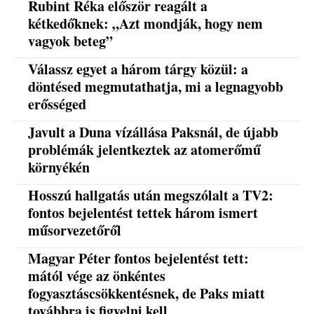
Rubint Réka először reagált a
kétkedőknek: „Azt mondják, hogy nem
vagyok beteg”
Válassz egyet a három tárgy közül: a
döntésed megmutathatja, mi a legnagyobb
erősséged
Javult a Duna vízállása Paksnál, de újabb
problémák jelentkeztek az atomerőmű
környékén
Hosszú hallgatás után megszólalt a TV2:
fontos bejelentést tettek három ismert
műsorvezetőről
Magyar Péter fontos bejelentést tett:
mától vége az önkéntes
fogyasztáscsökkentésnek, de Paks miatt
továbbra is figyelni kell