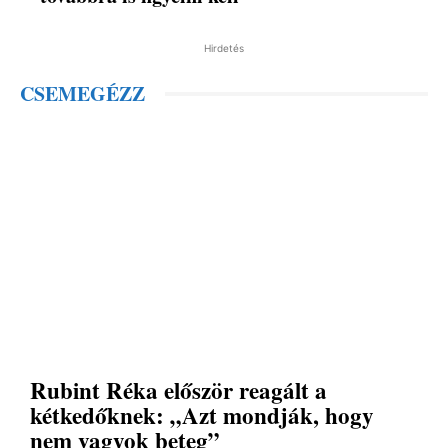
Hirdetés
CSEMEGÉZZ
Rubint Réka először reagált a
kétkedőknek: „Azt mondják, hogy
nem vagyok beteg”