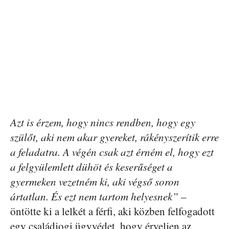
Azt is érzem, hogy nincs rendben, hogy egy
szülőt, aki nem akar gyereket, rákényszerítik erre
a feladatra. A végén csak azt érném el, hogy ezt
a felgyülemlett dühöt és keserűséget a
gyermeken vezetném ki, aki végső soron
ártatlan. És ezt nem tartom helyesnek”
–
öntötte ki a lelkét a férfi, aki közben felfogadott
egy családjogi ügyvédet, hogy érveljen az