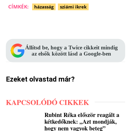
CÍMKÉK:
házasság
sziámi ikrek
Facebook
Pinterest
WhatsApp
Állítsd be, hogy a Twice cikkeit mindig
az elsők között lásd a Google-ben
Ezeket olvastad már?
KAPCSOLÓDÓ CIKKEK
Rubint Réka először reagált a
kétkedőknek: „Azt mondják,
hogy nem vagyok beteg”