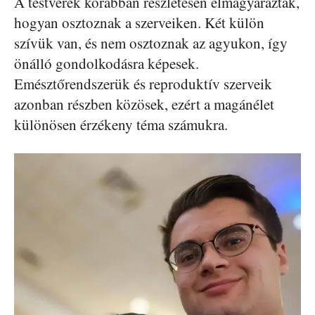
A testvérek korábban részletesen elmagyarázták,
hogyan osztoznak a szerveiken. Két külön
szívük van, és nem osztoznak az agyukon, így
önálló gondolkodásra képesek.
Emésztőrendszerük és reproduktív szerveik
azonban részben közösek, ezért a magánélet
különösen érzékeny téma számukra.