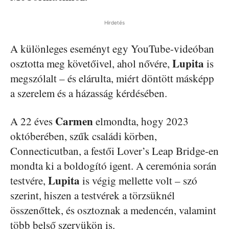
Hirdetés
A különleges eseményt egy YouTube-videóban
Lupita
osztotta meg követőivel, ahol nővére,
is
megszólalt – és elárulta, miért döntött másképp
a szerelem és a házasság kérdésében.
Carmen
A 22 éves
elmondta, hogy 2023
októberében, szűk családi körben,
Connecticutban, a festői Lover’s Leap Bridge-en
mondta ki a boldogító igent. A ceremónia során
Lupita
testvére,
is végig mellette volt – szó
szerint, hiszen a testvérek a törzsüknél
összenőttek, és osztoznak a medencén, valamint
több belső szervükön is.