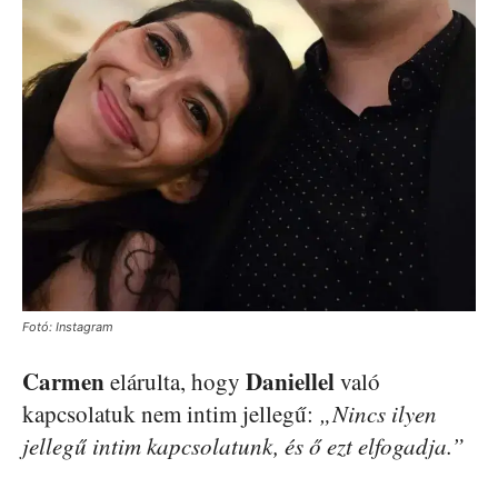
Fotó: Instagram
Carmen
Daniellel
elárulta, hogy
való
kapcsolatuk nem intim jellegű:
„Nincs ilyen
jellegű intim kapcsolatunk, és ő ezt elfogadja.”