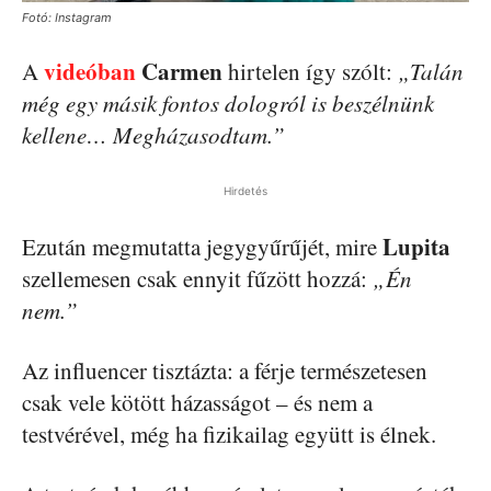
Fotó: Instagram
videóban
Carmen
A
hirtelen így szólt:
„Talán
még egy másik fontos dologról is beszélnünk
kellene… Megházasodtam.”
Hirdetés
Lupita
Ezután megmutatta jegygyűrűjét, mire
szellemesen csak ennyit fűzött hozzá:
„Én
nem.”
Az influencer tisztázta: a férje természetesen
csak vele kötött házasságot – és nem a
testvérével, még ha fizikailag együtt is élnek.