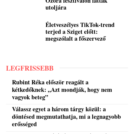
Ozora fesztiválon látták
utoljára
Életveszélyes TikTok-trend
terjed a Sziget előtt:
megszólalt a főszervező
LEGFRISSEBB
Rubint Réka először reagált a
kétkedőknek: „Azt mondják, hogy nem
vagyok beteg”
Válassz egyet a három tárgy közül: a
döntésed megmutathatja, mi a legnagyobb
erősséged