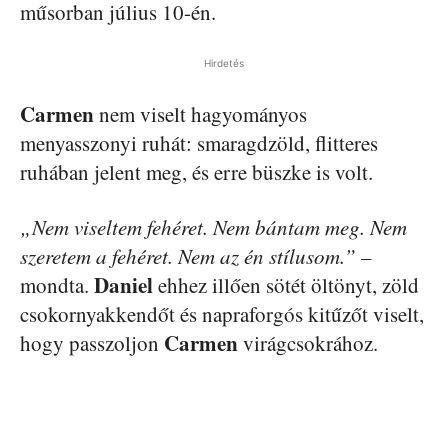
műsorban július 10-én.
Hirdetés
Carmen
nem viselt hagyományos
menyasszonyi ruhát: smaragdzöld, flitteres
ruhában jelent meg, és erre büszke is volt.
„Nem viseltem fehéret. Nem bántam meg. Nem
szeretem a fehéret. Nem az én stílusom.” –
Daniel
mondta.
ehhez illően sötét öltönyt, zöld
csokornyakkendőt és napraforgós kitűzőt viselt,
Carmen
hogy passzoljon
virágcsokrához.