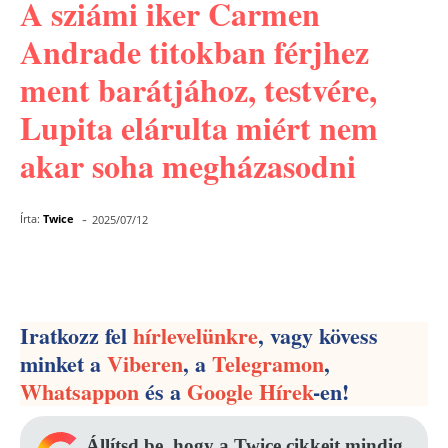
A sziámi iker Carmen
Andrade titokban férjhez
ment barátjához, testvére,
Lupita elárulta miért nem
akar soha megházasodni
-
Írta:
Twice
2025/07/12
Facebook
Pinterest
WhatsApp
Iratkozz fel
hírlevelünkre
, vagy kövess
minket a
Viberen
, a
Telegramon
,
Whatsappon
és a
Google Hírek
-en!
Állítsd be, hogy a Twice cikkeit mindig