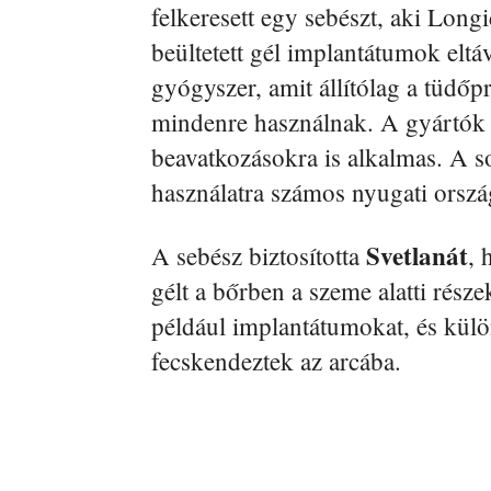
felkeresett egy sebészt, aki Long
beültetett gél implantátumok eltáv
gyógyszer, amit állítólag a tüdő
mindenre használnak. A gyártók á
beavatkozásokra is alkalmas. A s
használatra számos nyugati orsz
Svetlanát
A sebész biztosította
, 
gélt a bőrben a szeme alatti rész
például implantátumokat, és külö
fecskendeztek az arcába.