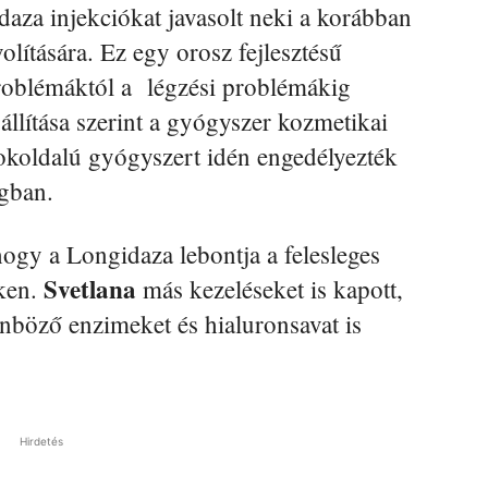
idaza injekciókat javasolt neki a korábban
olítására. Ez egy orosz fejlesztésű
problémáktól a légzési problémákig
llítása szerint a gyógyszer kozmetikai
okoldalú gyógyszert idén engedélyezték
ágban.
hogy a Longidaza lebontja a felesleges
Svetlana
eken.
más kezeléseket is kapott,
nböző enzimeket és hialuronsavat is
Hirdetés