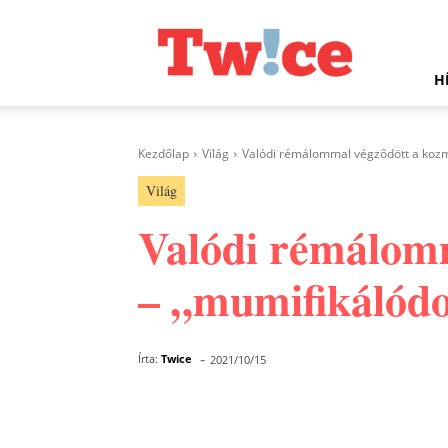
Twice.hu
H
Kezdőlap
Világ
Valódi rémálommal végződött a kozme
Világ
Valódi rémálomm
– „mumifikálódo
-
Írta:
Twice
2021/10/15
Facebook
Megosztás