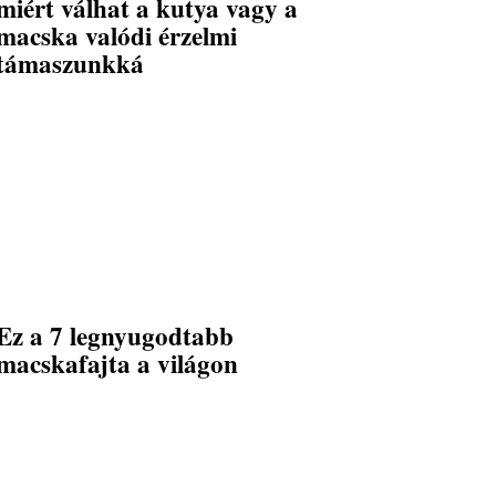
miért válhat a kutya vagy a
macska valódi érzelmi
támaszunkká
Ez a 7 legnyugodtabb
macskafajta a világon