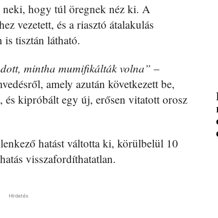
 neki, hogy túl öregnek néz ki. A
 vezetett, és a riasztó átalakulás
s tisztán látható.
ott, mintha mumifikálták volna”
–
vedésről, amely azután következett be,
és kipróbált egy új, erősen vitatott orosz
enkező hatást váltotta ki, körülbelül 10
hatás visszafordíthatatlan.
Hirdetés