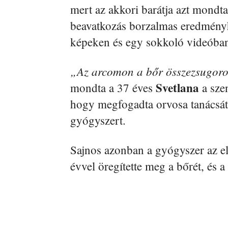
mert az akkori barátja azt mondta
beavatkozás borzalmas eredményhez
képeken és egy sokkoló videóban i
„Az arcomon a bőr összezsugorod
Svetlana
mondta a 37 éves
a szen
hogy megfogadta orvosa tanácsát, 
gyógyszert.
Sajnos azonban a gyógyszer az ell
évvel öregítette meg a bőrét, és a 