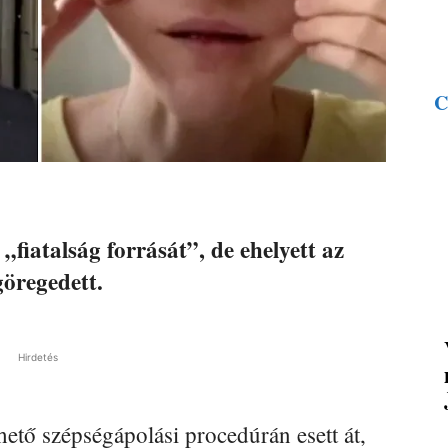
C
fiatalság forrását”, de ehelyett az
göregedett.
Hirdetés
ető szépségápolási procedúrán esett át,