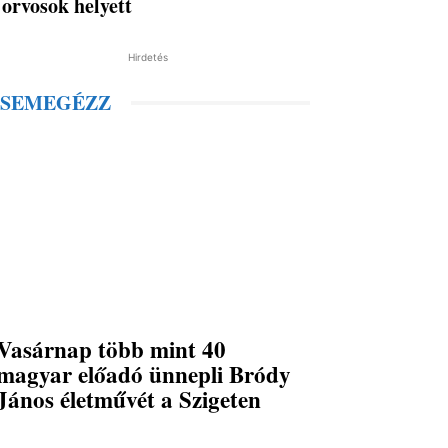
orvosok helyett
Hirdetés
SEMEGÉZZ
Vasárnap több mint 40
magyar előadó ünnepli Bródy
János életművét a Szigeten