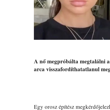
A nő megpróbálta megtalálni a „
arca visszafordíthatatlanul me
Egy orosz építész megkérdőjelezh