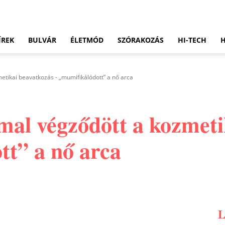
ÍREK
BULVÁR
ÉLETMÓD
SZÓRAKOZÁS
HI-TECH
tikai beavatkozás - „mumifikálódott” a nő arca
al végződött a kozmeti
tt” a nő arca
Pinterest
WhatsApp
Email