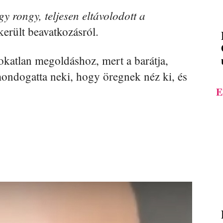
y rongy, teljesen eltávolodott a
került beavatkozásról.
zokatlan megoldáshoz, mert a barátja,
 mondogatta neki, hogy öregnek néz ki, és
E