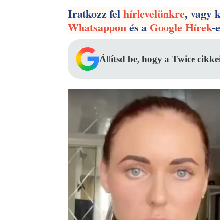
Iratkozz fel
hírlevelünkre
, vagy 
Whatsappon
és a
Google Hírek
-
Állítsd be, hogy a Twice cikke