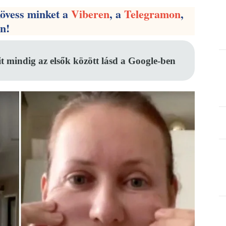
kövess minket a
Viberen
, a
Telegramon
,
en!
it mindig az elsők között lásd a Google-ben