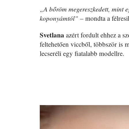
„A bőröm megereszkedett, mint eg
koponyámtól”
– mondta a félresi
Svetlana
azért fordult ehhez a s
feltehetően viccből, többször is
lecseréli egy fiatalabb modellre.