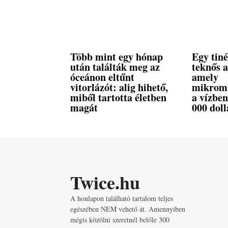
Több mint egy hónap
Egy tiné
után találták meg az
teknős a
óceánon eltűnt
amely
vitorlázót: alig hihető,
mikromű
miből tartotta életben
a vízben
magát
000 doll
Twice.hu
A honlapon található tartalom teljes
egészében NEM vehető át. Amennyiben
mégis közölni szeretnél belőle 300