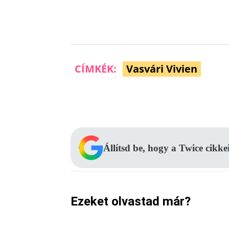
CÍMKÉK:
Vasvári Vivien
Facebook
Megosztás
Állítsd be, hogy a Twice cikke
Ezeket olvastad már?