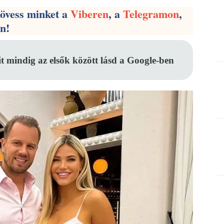
kövess minket a
Viberen
, a
Telegramon
,
en!
it mindig az elsők között lásd a Google-ben