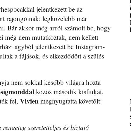
hespocakkal jelentkezett be az
nt rajongóinak: legközelebb már
dni. Bár akkor még arról számolt be, hogy
lei még nem mutatkoztak, nem kellett
órházi ágyból jelentkezett be Instagram-
ultak a fájások, és elkezdődött a szülés
yja nem sokkal később világra hozta
sigmonddal
közös második kisfiukat.
Vivien
ték fel,
megnyugtatta követőit:
rengeteg szeretetteljes és biztató