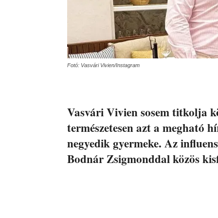
Fotó: Vasvári Vivien/Instagram
Vasvári Vivien sosem titkolja kö
természetesen azt a megható hí
negyedik gyermeke. Az influens
Bodnár Zsigmonddal közös kisfi