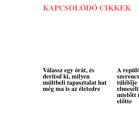
KAPCSOLÓDÓ CIKKEK
Válassz egy órát, és
A repül
derítsd ki, milyen
szerencs
múltbeli tapasztalat hat
túlélője
még ma is az életedre
elmeséli
mielőtt 
előtte