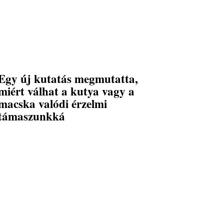
Egy új kutatás megmutatta,
miért válhat a kutya vagy a
macska valódi érzelmi
támaszunkká