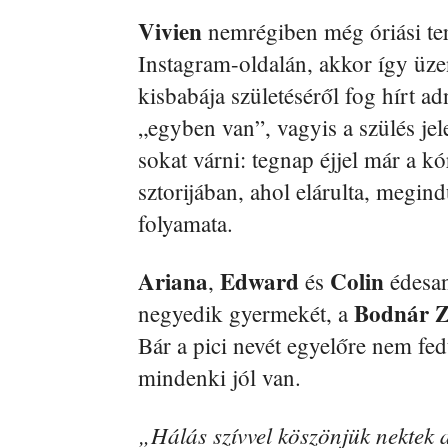
Vivien
nemrégiben még óriási ter
Instagram-oldalán, akkor így üze
kisbabája születéséről fog hírt a
„egyben van”, vagyis a szülés je
sokat várni: tegnap éjjel már a k
sztorijában, ahol elárulta, megind
folyamata.
Ariana
Edward
Colin
,
és
édesan
Bodnár Z
negyedik gyermekét, a
Bár a pici nevét egyelőre nem fed
mindenki jól van.
„Hálás szívvel köszönjük nektek a 