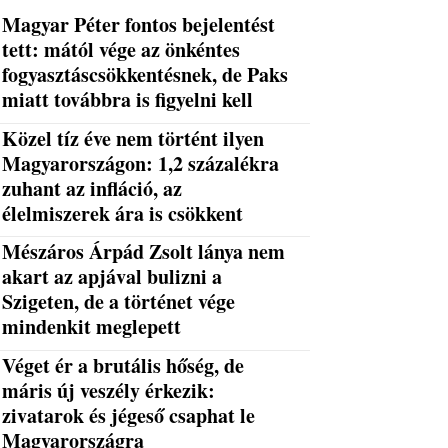
Magyar Péter fontos bejelentést
tett: mától vége az önkéntes
fogyasztáscsökkentésnek, de Paks
miatt továbbra is figyelni kell
Közel tíz éve nem történt ilyen
Magyarországon: 1,2 százalékra
zuhant az infláció, az
élelmiszerek ára is csökkent
Mészáros Árpád Zsolt lánya nem
akart az apjával bulizni a
Szigeten, de a történet vége
mindenkit meglepett
Véget ér a brutális hőség, de
máris új veszély érkezik:
zivatarok és jégeső csaphat le
Magyarországra