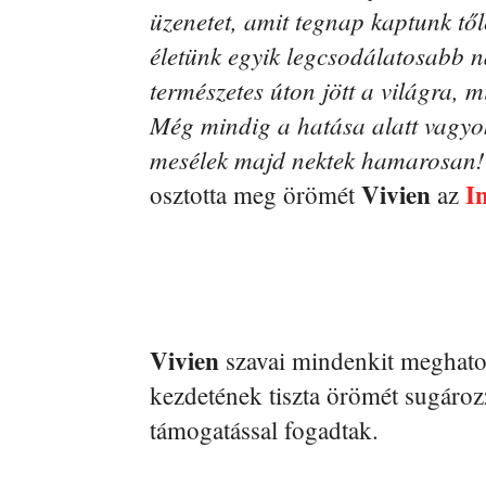
üzenetet, amit tegnap kaptunk től
életünk egyik legcsodálatosabb n
természetes úton jött a világra,
Még mindig a hatása alatt vagyo
mesélek majd nektek hamarosan! Ad
Vivien
I
osztotta meg örömét
az
Vivien
szavai mindenkit meghatott
kezdetének tiszta örömét sugározz
támogatással fogadtak.