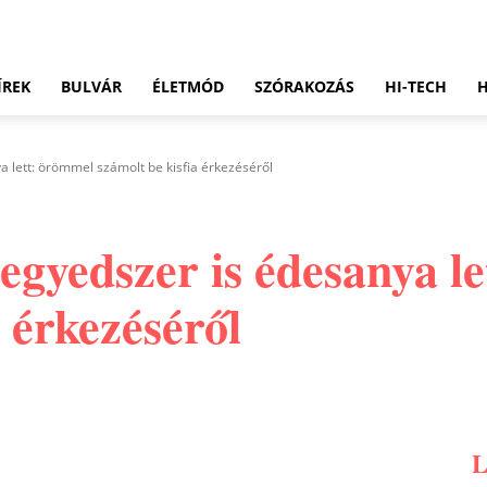
ÍREK
BULVÁR
ÉLETMÓD
SZÓRAKOZÁS
HI-TECH
a lett: örömmel számolt be kisfia érkezéséről
egyedszer is édesanya l
a érkezéséről
Pinterest
WhatsApp
Email