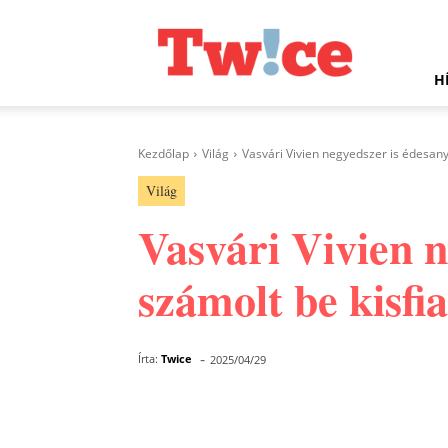
Twice.hu
H
Kezdőlap
Világ
Vasvári Vivien negyedszer is édesany
Világ
Vasvári Vivien n
számolt be kisfi
-
Írta:
Twice
2025/04/29
Facebook
Megosztás