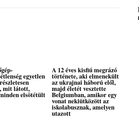
őgép-
A 12 éves kisfiú megrázó
étlenség egyetlen
története, aki elmenekült
 részletesen
az ukrajnai háború elől,
, mit látott,
majd életét vesztette
minden elsötétült
Belgiumban, amikor egy
vonat nekiütközött az
iskolabusznak, amelyen
utazott