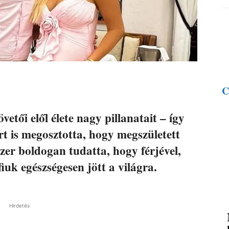
C
vetői elől élete nagy pillanatait – így
rt is megosztotta, hogy megszületett
zer boldogan tudatta, hogy férjével,
uk egészségesen jött a világra.
Hirdetés