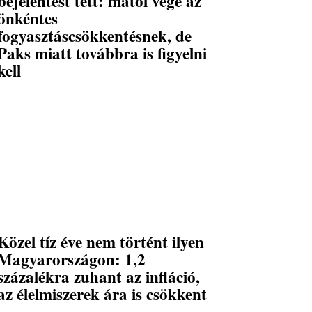
bejelentést tett: mától vége az
önkéntes
fogyasztáscsökkentésnek, de
Paks miatt továbbra is figyelni
kell
Közel tíz éve nem történt ilyen
Magyarországon: 1,2
százalékra zuhant az infláció,
az élelmiszerek ára is csökkent