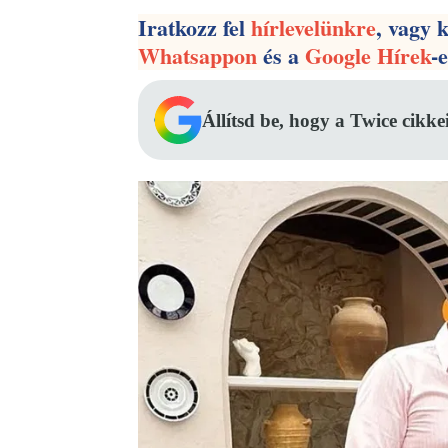
Iratkozz fel
hírlevelünkre
, vagy 
Whatsappon
és a
Google Hírek
-
Állítsd be, hogy a Twice cikke