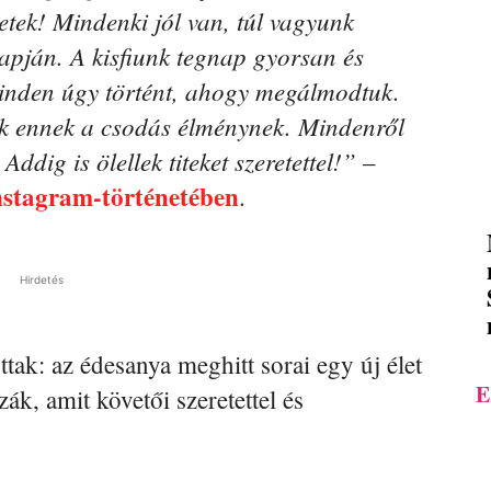
etek! Mindenki jól van, túl vagyunk
apján. A kisfiunk tegnap gyorsan és
 minden úgy történt, ahogy megálmodtuk.
k ennek a csodás élménynek. Mindenről
dig is ölellek titeket szeretettel!”
–
nstagram-történetében
.
Hirdetés
ak: az édesanya meghitt sorai egy új élet
E
ák, amit követői szeretettel és