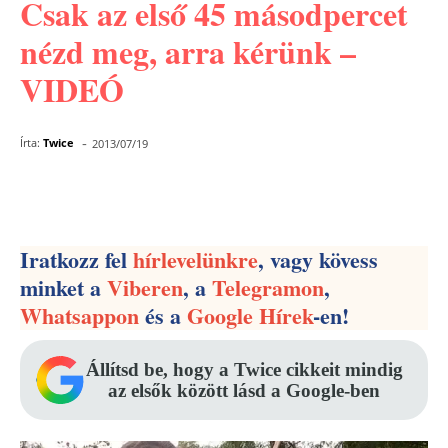
Csak az első 45 másodpercet
nézd meg, arra kérünk –
VIDEÓ
-
Írta:
Twice
2013/07/19
Facebook
Pinterest
WhatsApp
Iratkozz fel
hírlevelünkre
, vagy kövess
minket a
Viberen
, a
Telegramon
,
Whatsappon
és a
Google Hírek
-en!
Állítsd be, hogy a Twice cikkeit mindig
az elsők között lásd a Google-ben