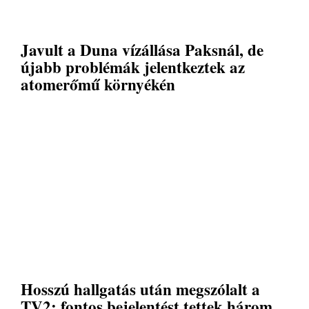
Javult a Duna vízállása Paksnál, de
újabb problémák jelentkeztek az
atomerőmű környékén
Hosszú hallgatás után megszólalt a
TV2: fontos bejelentést tettek három