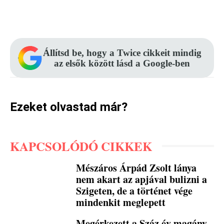
Facebook
Pinterest
WhatsApp
Állítsd be, hogy a Twice cikkeit mindig
az elsők között lásd a Google-ben
Ezeket olvastad már?
KAPCSOLÓDÓ CIKKEK
Mészáros Árpád Zsolt lánya
nem akart az apjával bulizni a
Szigeten, de a történet vége
mindenkit meglepett
Megérkezett a Száz év magány