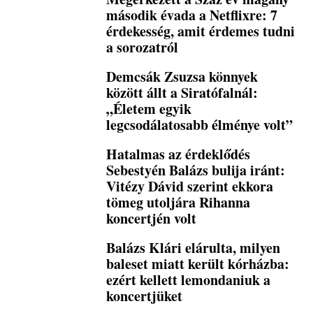
második évada a Netflixre: 7
érdekesség, amit érdemes tudni
a sorozatról
Demcsák Zsuzsa könnyek
között állt a Siratófalnál:
„Életem egyik
legcsodálatosabb élménye volt”
Hatalmas az érdeklődés
Sebestyén Balázs bulija iránt:
Vitézy Dávid szerint ekkora
tömeg utoljára Rihanna
koncertjén volt
Balázs Klári elárulta, milyen
baleset miatt került kórházba:
ezért kellett lemondaniuk a
koncertjüket