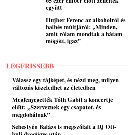
65 ezer ember előtt zenéltek
együtt
Hujber Ferenc az alkoholról és
balhés múltjáról: „Minden,
amit rólam mondtak a hátam
mögött, igaz”
LEGFRISSEBB
Válassz egy tájképet, és nézd meg, milyen
változás közeledhet az életedben
Megfenyegették Tóth Gabit a koncertje
előtt: „Szerveznek egy csapatot, és
megdobálnak”
Sebestyén Balázs is megszólalt a DJ Oti-
buli drogügye után