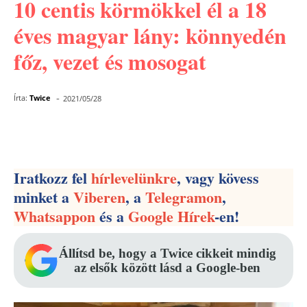
10 centis körmökkel él a 18
éves magyar lány: könnyedén
főz, vezet és mosogat
-
Írta:
Twice
2021/05/28
Facebook
Pinterest
WhatsApp
Iratkozz fel
hírlevelünkre
, vagy kövess
minket a
Viberen
, a
Telegramon
,
Whatsappon
és a
Google Hírek
-en!
Állítsd be, hogy a Twice cikkeit mindig
az elsők között lásd a Google-ben