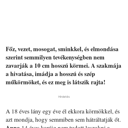
Főz, vezet, mosogat, sminkkel, és elmondása
szerint semmilyen tevékenységben nem
zavarják a 10 cm hosszú körmei. A szakmája
a hivatása, imádja a hosszú és szép
műkörmöket, és ez meg is látszik rajta!
Hirdetés
A 18 éves lány egy éve él ekkora körmökkel, és
azt mondja, hogy semmiben sem hátráltatják őt.
Anna
14 éves koráig nem tudott leszokni a