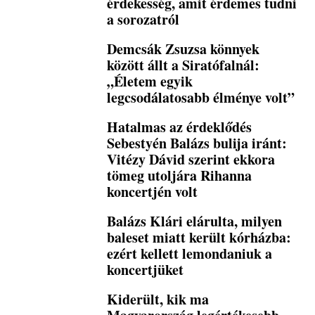
érdekesség, amit érdemes tudni
a sorozatról
Demcsák Zsuzsa könnyek
között állt a Siratófalnál:
„Életem egyik
legcsodálatosabb élménye volt”
Hatalmas az érdeklődés
Sebestyén Balázs bulija iránt:
Vitézy Dávid szerint ekkora
tömeg utoljára Rihanna
koncertjén volt
Balázs Klári elárulta, milyen
baleset miatt került kórházba:
ezért kellett lemondaniuk a
koncertjüket
Kiderült, kik ma