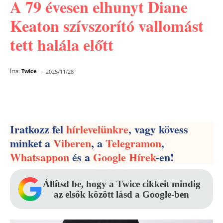
A 79 évesen elhunyt Diane
Keaton szívszorító vallomást
tett halála előtt
-
Írta:
Twice
2025/11/28
Facebook
Pinterest
WhatsApp
Iratkozz fel
hírlevelünkre
, vagy kövess
minket a
Viberen
, a
Telegramon
,
Whatsappon
és a
Google Hírek
-en!
Állítsd be, hogy a Twice cikkeit mindig
az elsők között lásd a Google-ben