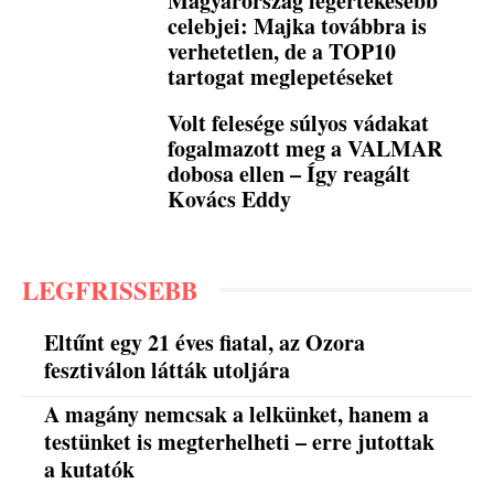
Magyarország legértékesebb
celebjei: Majka továbbra is
verhetetlen, de a TOP10
tartogat meglepetéseket
Volt felesége súlyos vádakat
fogalmazott meg a VALMAR
dobosa ellen – Így reagált
Kovács Eddy
LEGFRISSEBB
Eltűnt egy 21 éves fiatal, az Ozora
fesztiválon látták utoljára
A magány nemcsak a lelkünket, hanem a
testünket is megterhelheti – erre jutottak
a kutatók