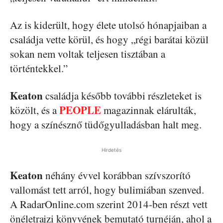
Az is kiderült, hogy élete utolsó hónapjaiban a
családja vette körül, és hogy „régi barátai közül
sokan nem voltak teljesen tisztában a
történtekkel.”
Keaton
családja később további részleteket is
PEOPLE
közölt, és a
magazinnak elárulták,
hogy a színésznő tüdőgyulladásban halt meg.
Hirdetés
Keaton
néhány évvel korábban szívszorító
vallomást tett arról, hogy bulimiában szenved.
A RadarOnline.com szerint 2014-ben részt vett
önéletrajzi könyvének bemutató turnéján, ahol a