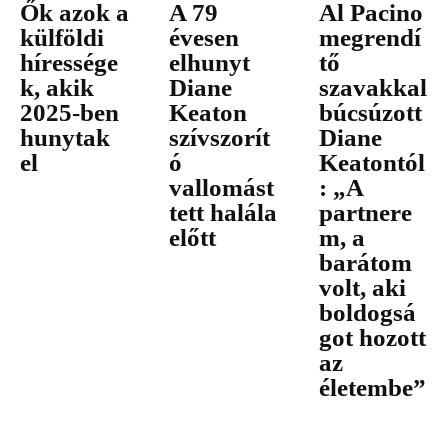
Ők azok a
A 79
Al Pacino
külföldi
évesen
megrendí
híressége
elhunyt
tő
k, akik
Diane
szavakkal
2025-ben
Keaton
búcsúzott
hunytak
szívszorít
Diane
el
ó
Keatontól
vallomást
: „A
tett halála
partnere
előtt
m, a
barátom
volt, aki
boldogsá
got hozott
az
életembe”