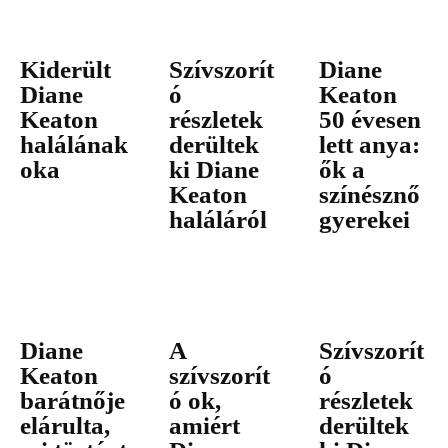
Kiderült
Szívszorít
Diane
Diane
ó
Keaton
Keaton
részletek
50 évesen
halálának
derültek
lett anya:
oka
ki Diane
ők a
Keaton
színésznő
haláláról
gyerekei
Diane
A
Szívszorít
Keaton
szívszorít
ó
barátnője
ó ok,
részletek
elárulta,
amiért
derültek