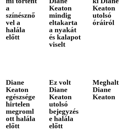
mi történt
Diane
ki Diane
a
Keaton
Keaton
színésznő
mindig
utolsó
vel a
eltakarta
óráiról
halála
a nyakát
előtt
és kalapot
viselt
Diane
Ez volt
Meghalt
Keaton
Diane
Diane
egészsége
Keaton
Keaton
hirtelen
utolsó
megroml
bejegyzés
ott halála
e halála
előtt
előtt