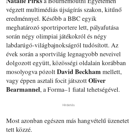
Natalie Pirks
a Bournemouthi Egyetemen
végzett multimédiás újságírás szakon, kitűnő
eredménnyel. Később a BBC egyik
meghatározó sportriportere lett, pályafutása
során négy olimpiai játékokról és négy
labdarúgó-világbajnokságról tudósított. Az
évek során a sportvilág legnagyobb neveivel
dolgozott együtt, közösségi oldalain korábban
David Beckham
mosolyogva pózolt
mellett,
Oliver
vagy éppen asztali focit játszott
Bearmannel
, a Forma–1 fiatal tehetségével.
Hirdetés
Most azonban egészen más hangvételű üzenetet
tett közzé.