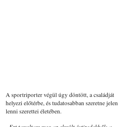
A sportriporter végül úgy döntött, a családját
helyezi előtérbe, és tudatosabban szeretne jelen
lenni szerettei életében.
„Ezt tanultam meg az elmúlt évtizedekből: a