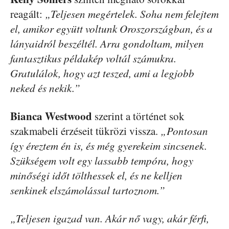
reagált:
„Teljesen megértelek. Soha nem felejtem
el, amikor együtt voltunk Oroszországban, és a
lányaidról beszéltél. Arra gondoltam, milyen
fantasztikus példakép voltál számukra.
Gratulálok, hogy azt teszed, ami a legjobb
neked és nekik.”
Bianca Westwood
szerint a történet sok
szakmabeli érzéseit tükrözi vissza.
„Pontosan
így éreztem én is, és még gyerekeim sincsenek.
Szükségem volt egy lassabb tempóra, hogy
minőségi időt tölthessek el, és ne kelljen
senkinek elszámolással tartoznom.”
„Teljesen igazad van. Akár nő vagy, akár férfi,