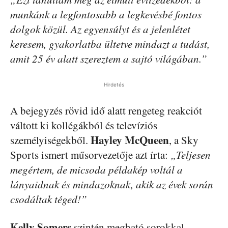
munkánk a legfontosabb a legkevésbé fontos
dolgok közül. Az egyensúlyt és a jelenlétet
keresem, gyakorlatba ültetve mindazt a tudást,
amit 25 év alatt szereztem a sajtó világában.”
Hirdetés
A bejegyzés rövid idő alatt rengeteg reakciót
váltott ki kollégákból és televíziós
Hayley McQueen
személyiségekből.
, a Sky
Sports ismert műsorvezetője azt írta:
„Teljesen
megértem, de micsoda példakép voltál a
lányaidnak és mindazoknak, akik az évek során
csodáltak téged!”
Kelly Somers
szintén megható sorokkal