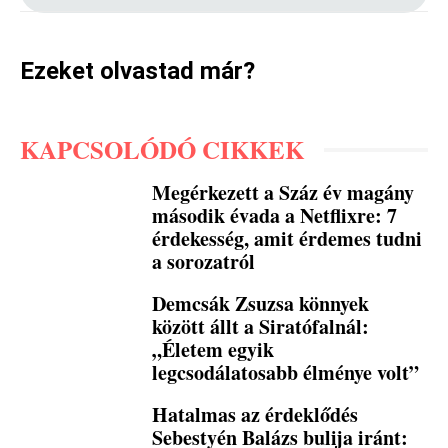
Ezeket olvastad már?
KAPCSOLÓDÓ CIKKEK
Megérkezett a Száz év magány
második évada a Netflixre: 7
érdekesség, amit érdemes tudni
a sorozatról
Demcsák Zsuzsa könnyek
között állt a Siratófalnál:
„Életem egyik
legcsodálatosabb élménye volt”
Hatalmas az érdeklődés
Sebestyén Balázs bulija iránt: