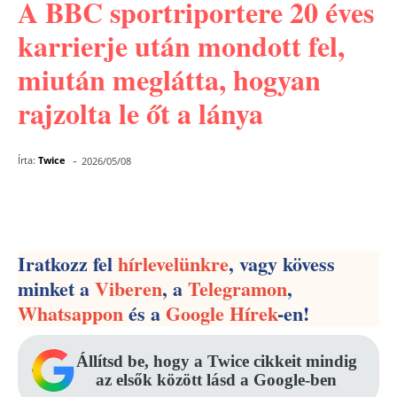
A BBC sportriportere 20 éves
karrierje után mondott fel,
miután meglátta, hogyan
rajzolta le őt a lánya
-
Írta:
Twice
2026/05/08
Facebook
Pinterest
WhatsApp
Iratkozz fel
hírlevelünkre
, vagy kövess
minket a
Viberen
, a
Telegramon
,
Whatsappon
és a
Google Hírek
-en!
Állítsd be, hogy a Twice cikkeit mindig
az elsők között lásd a Google-ben