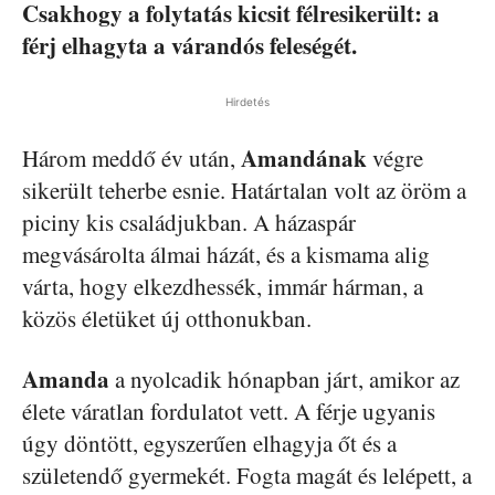
Csakhogy a folytatás kicsit félresikerült: a
férj elhagyta a várandós feleségét.
Hirdetés
Amandának
Három meddő év után,
végre
sikerült teherbe esnie. Határtalan volt az öröm a
piciny kis családjukban. A házaspár
megvásárolta álmai házát, és a kismama alig
várta, hogy elkezdhessék, immár hárman, a
közös életüket új otthonukban.
Amanda
a nyolcadik hónapban járt, amikor az
élete váratlan fordulatot vett. A férje ugyanis
úgy döntött, egyszerűen elhagyja őt és a
születendő gyermekét. Fogta magát és lelépett, a