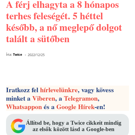
A férj elhagyta a 8 hónapos
terhes feleségét. 5 héttel
később, a nő meglepő dolgot
talált a sütőben
-
Írta:
Twice
2022/12/25
Facebook
Pinterest
WhatsApp
Iratkozz fel
hírlevelünkre
, vagy kövess
minket a
Viberen
, a
Telegramon
,
Whatsappon
és a
Google Hírek
-en!
Állítsd be, hogy a Twice cikkeit mindig
az elsők között lásd a Google-ben