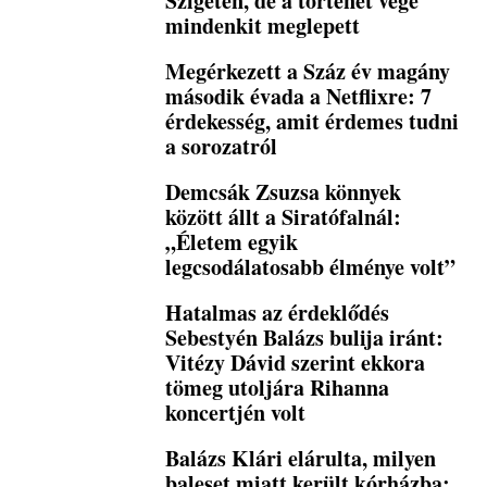
Szigeten, de a történet vége
mindenkit meglepett
Megérkezett a Száz év magány
második évada a Netflixre: 7
érdekesség, amit érdemes tudni
a sorozatról
Demcsák Zsuzsa könnyek
között állt a Siratófalnál:
„Életem egyik
legcsodálatosabb élménye volt”
Hatalmas az érdeklődés
Sebestyén Balázs bulija iránt:
Vitézy Dávid szerint ekkora
tömeg utoljára Rihanna
koncertjén volt
Balázs Klári elárulta, milyen
baleset miatt került kórházba: