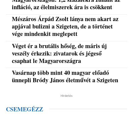
infláció, az élelmiszerek ára is csökkent
Mészáros Árpád Zsolt lánya nem akart az
apjával bulizni a Szigeten, de a történet
vége mindenkit meglepett
Véget ér a brutális hőség, de máris új
veszély érkezik: zivatarok és jégeső
csaphat le Magyarországra
Vasárnap több mint 40 magyar előadó
ünnepli Bródy János életművét a Szigeten
Hirdetés
CSEMEGÉZZ