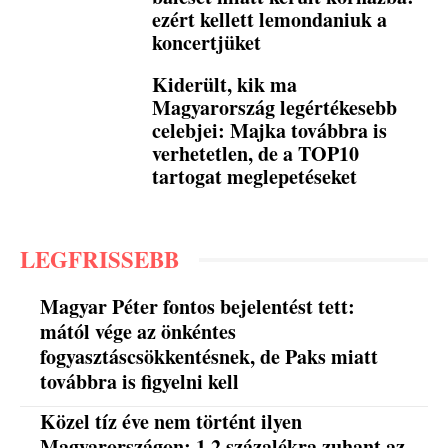
ezért kellett lemondaniuk a
koncertjüket
Kiderült, kik ma
Magyarország legértékesebb
celebjei: Majka továbbra is
verhetetlen, de a TOP10
tartogat meglepetéseket
LEGFRISSEBB
Magyar Péter fontos bejelentést tett:
mától vége az önkéntes
fogyasztáscsökkentésnek, de Paks miatt
továbbra is figyelni kell
Közel tíz éve nem történt ilyen
Magyarországon: 1,2 százalékra zuhant az