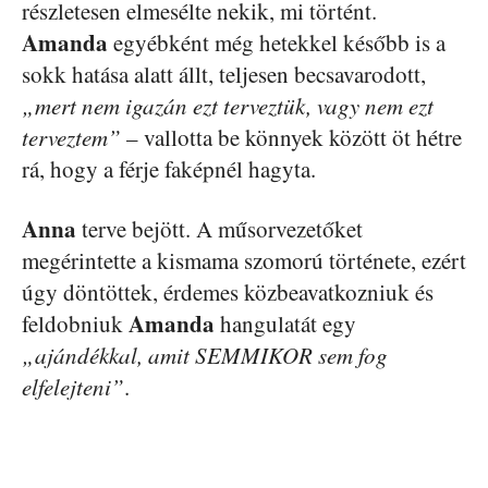
részletesen elmesélte nekik, mi történt.
Amanda
egyébként még hetekkel később is a
sokk hatása alatt állt, teljesen becsavarodott,
„mert nem igazán ezt terveztük, vagy nem ezt
terveztem”
– vallotta be könnyek között öt hétre
rá, hogy a férje faképnél hagyta.
Anna
terve bejött. A műsorvezetőket
megérintette a kismama szomorú története, ezért
úgy döntöttek, érdemes közbeavatkozniuk és
Amanda
feldobniuk
hangulatát egy
„ajándékkal, amit SEMMIKOR sem fog
elfelejteni”
.