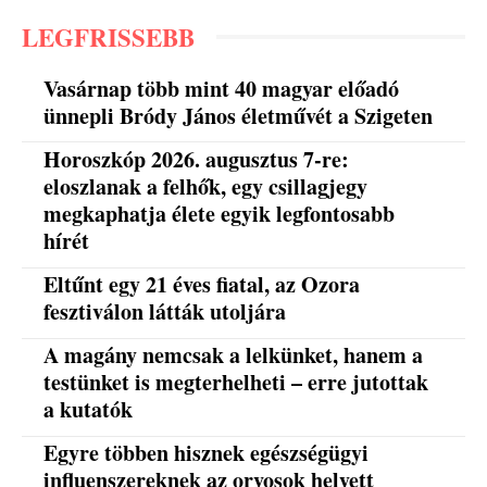
LEGFRISSEBB
Vasárnap több mint 40 magyar előadó
ünnepli Bródy János életművét a Szigeten
Horoszkóp 2026. augusztus 7-re:
eloszlanak a felhők, egy csillagjegy
megkaphatja élete egyik legfontosabb
hírét
Eltűnt egy 21 éves fiatal, az Ozora
fesztiválon látták utoljára
A magány nemcsak a lelkünket, hanem a
testünket is megterhelheti – erre jutottak
a kutatók
Egyre többen hisznek egészségügyi
influenszereknek az orvosok helyett