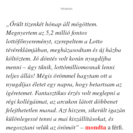
Hirdetés
„Őrült tizenkét hónap áll mögöttem.
Megnyertem az 5,2 millió fontos
lottófőnyereményt, szerepeltem a Lotto
tévéreklámjában, megházasodtam és új házba
költöztem. Jó döntés volt korán nyugdíjba
menni – úgy tűnik, lottómilliomosnak lenni
teljes állás! Mégis örömmel hagytam ott a
nyugdíjas életet egy napra, hogy betartsam az
ígéretemet. Fantasztikus érzés volt meglepni a
régi kollégáimat, az arcukon látott döbbenet
felejthetetlen marad. Azt hiszem, sikerült igazán
különlegessé tenni a mai kiszállításokat, és
mondta
megosztani velük az örömöt” –
a férfi.