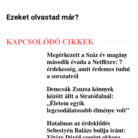
Ezeket olvastad már?
KAPCSOLÓDÓ CIKKEK
Megérkezett a Száz év magány
második évada a Netflixre: 7
érdekesség, amit érdemes tudni
a sorozatról
Demcsák Zsuzsa könnyek
között állt a Siratófalnál:
„Életem egyik
legcsodálatosabb élménye volt”
Hatalmas az érdeklődés
Sebestyén Balázs bulija iránt:
Vitézy Dávid szerint ekkora