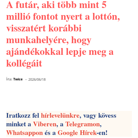
A futár, aki több mint 5
millió fontot nyert a lottón,
visszatért korábbi
munkahelyére, hogy
ajándékokkal lepje meg a
kollégáit
-
Írta:
Twice
2026/06/18
Facebook
Pinterest
WhatsApp
Iratkozz fel
hírlevelünkre
, vagy kövess
minket a
Viberen
, a
Telegramon
,
Whatsappon
és a
Google Hírek
-en!