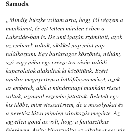
Samuels
.
„Mindig büszke voltam arra, hogy jól végzem a
munkámat, és ezt tettem minden évben a
Lakeside-ban is. De ami igazán számított, azok
az emberek voltak, akikkel nap mint nap
találkoztam. Egy barátságos köszönés, néhány
szó vagy néha egy csésze tea révén valódi
kapcsolatok alakultak ki közöttünk. Ezért
amikor megnyertem a lottófőnyereményt, azok
az emberek, akik a mindennapi munkám részei
voltak, azonnal eszembe jutottak. Beletelt egy
kis időbe, mire visszatértem, de a mosolyokat és
a nevetést látva minden várakozás megérte. Az
egyetlen gond az volt, hogy a fantasztikus
feleségem, Anita kihasználta az alkalmat egy kis