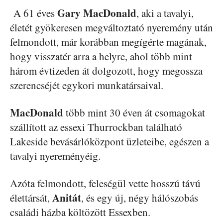
Gary MacDonald
A 61 éves
, aki a tavalyi,
életét gyökeresen megváltoztató nyeremény után
felmondott, már korábban megígérte magának,
hogy visszatér arra a helyre, ahol több mint
három évtizeden át dolgozott, hogy megossza
szerencséjét egykori munkatársaival.
MacDonald
több mint 30 éven át csomagokat
szállított az essexi Thurrockban található
Lakeside bevásárlóközpont üzleteibe, egészen a
tavalyi nyereményéig.
Azóta felmondott, feleségül vette hosszú távú
Anitát
élettársát,
, és egy új, négy hálószobás
családi házba költözött Essexben.