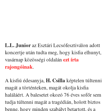
L.L. Junior
az Esztári Lecsófesztiválon adott
koncertje után tudta meg, hogy kisfia elhunyt,
ezt írta
vasárnap közösségi oldalán
rajongóinak
.
H. Csilla
A kisfiú édesanyja,
képtelen túltenni
magát a történteken, magát okolja kisfia
haláláért. A balesetet okozó 76 éves sofőr sem
tudja túltenni magát a tragédián, holott biztos
benne, hogy minden szabályt betartott, és a