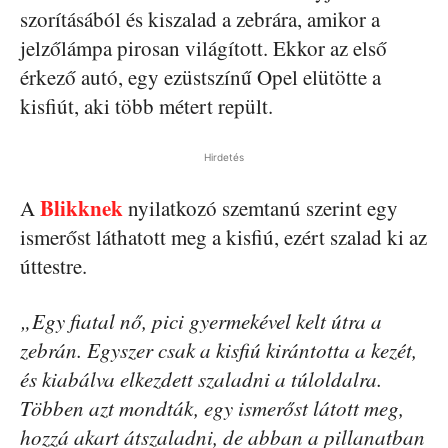
szorításából és kiszalad a zebrára, amikor a
jelzőlámpa pirosan világított. Ekkor az első
érkező autó, egy ezüstszínű Opel elütötte a
kisfiút, aki több métert repült.
Hirdetés
Blikknek
A
nyilatkozó szemtanú szerint egy
ismerőst láthatott meg a kisfiú, ezért szalad ki az
úttestre.
„Egy fiatal nő, pici gyermekével kelt útra a
zebrán. Egyszer csak a kisfiú kirántotta a kezét,
és kiabálva elkezdett szaladni a túloldalra.
Többen azt mondták, egy ismerőst látott meg,
hozzá akart átszaladni, de abban a pillanatban