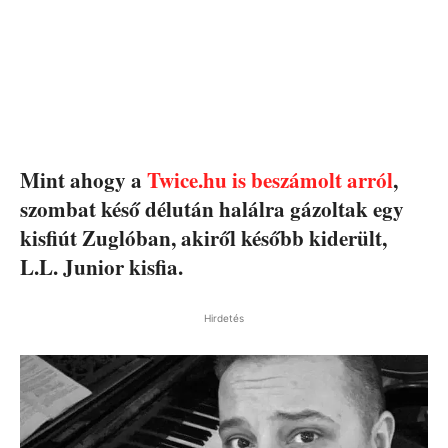
Mint ahogy a
Twice.hu is beszámolt arról
,
szombat késő délután halálra gázoltak egy
kisfiút Zuglóban, akiről később kiderült,
L.L. Junior kisfia.
Hirdetés