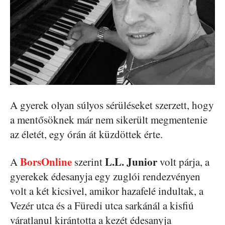
A gyerek olyan súlyos sérüléseket szerzett, hogy
a mentősöknek már nem sikerült megmentenie
az életét, egy órán át küzdöttek érte.
BorsOnline
L.L. Junior
A
szerint
volt párja, a
gyerekek édesanyja egy zuglói rendezvényen
volt a két kicsivel, amikor hazafelé indultak, a
Vezér utca és a Füredi utca sarkánál a kisfiú
váratlanul kirántotta a kezét édesanyja