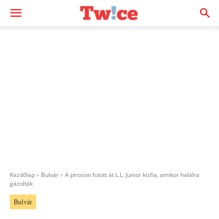
Kezdőlap
Bulvár
A piroson futott át L.L. Junior kisfia, amikor halálra
gázolták
Bulvár