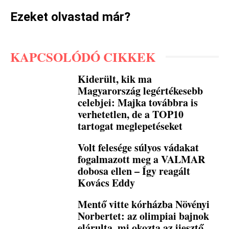
Ezeket olvastad már?
KAPCSOLÓDÓ CIKKEK
Kiderült, kik ma
Magyarország legértékesebb
celebjei: Majka továbbra is
verhetetlen, de a TOP10
tartogat meglepetéseket
Volt felesége súlyos vádakat
fogalmazott meg a VALMAR
dobosa ellen – Így reagált
Kovács Eddy
Mentő vitte kórházba Növényi
Norbertet: az olimpiai bajnok
elárulta, mi okozta az ijesztő