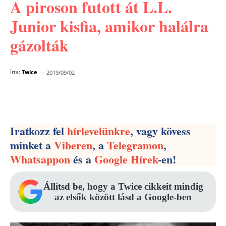
A piroson futott át L.L.
Junior kisfia, amikor halálra
gázolták
-
Írta:
Twice
2019/09/02
Facebook
Pinterest
WhatsApp
Iratkozz fel
hírlevelünkre
, vagy kövess
minket a
Viberen
, a
Telegramon
,
Whatsappon
és a
Google Hírek
-en!
Állítsd be, hogy a Twice cikkeit mindig
az elsők között lásd a Google-ben