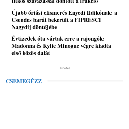
titkos szavazással döntött a frakció
Újabb óriási elismerés Enyedi Ildikónak: a
Csendes barát bekerült a FIPRESCI
Nagydíj döntőjébe
Évtizedek óta vártak erre a rajongók:
Madonna és Kylie Minogue végre kiadta
első közös dalát
Hirdetés
CSEMEGÉZZ