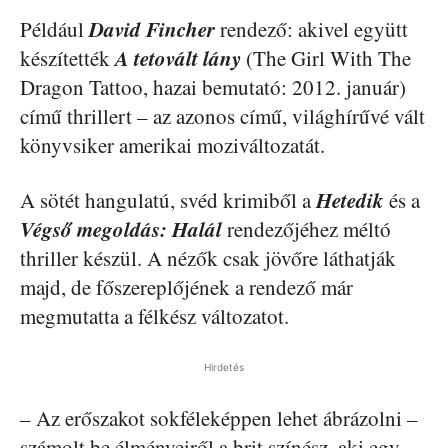
David Fincher
Például
rendező: akivel együtt
A tetovált lány
készítették
(The Girl With The
Dragon Tattoo, hazai bemutató: 2012. január)
című thrillert – az azonos című, világhírűvé vált
könyvsiker amerikai moziváltozatát.
Hetedik
A sötét hangulatú, svéd krimiből a
és a
Végső megoldás: Halál
rendezőjéhez méltó
thriller készül. A nézők csak jövőre láthatják
majd, de főszereplőjének a rendező már
megmutatta a félkész változatot.
Hirdetés
– Az erőszakot sokféleképpen lehet ábrázolni –
számolt be élményeiről a brit színész, aki egy