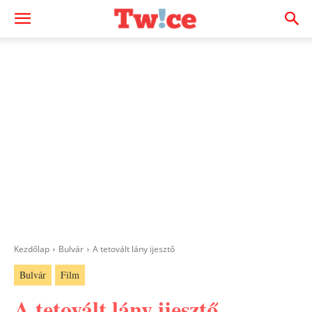
Kezdőlap
Bulvár
A tetovált lány ijesztő
Bulvár
Film
A tetovált lány ijesztő